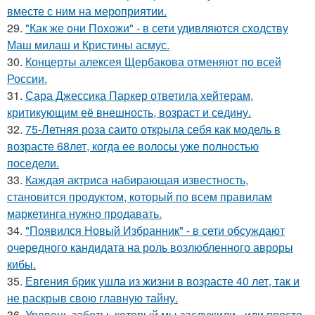
вместе с ним на мероприятии.
29.
"Как же они Похожи" - в сети удивляются сходству
Маш милаш и Кристины асмус.
30.
Концерты алексея Щербакова отменяют по всей
России.
31.
Сара Джессика Паркер ответила хейтерам,
критикующим её внешность, возраст и седину.
32.
75-Летняя роза саито открыла себя как модель в
возрасте 68лет, когда ее волосы уже полностью
поседели.
33.
Каждая актриса набирающая известность,
становится продуктом, который по всем правилам
маркетинга нужно продавать.
34.
"Появился Новый Избранник" - в сети обсуждают
очередного кандидата на роль возлюбленного авроры
кибы.
35.
Евгения брик ушла из жизни в возрасте 40 лет, так и
не раскрыв свою главную тайну.
36.
Уровень заботы, который мы заслужили - или просто