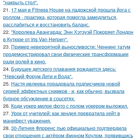
"накрыть стол".
21.
17 мая в Fitness House на ладожской прошла йога с
роллом - практика, которая помогла замедлиться,
расслабиться и восстановить баланс.
22.
"Королева Авангарда: Энн Хэтэуэй Покоряет Лондон
в Кутюре от Iris Van Herpen".
23.
Пример невероятной выносливости: Ченнинг татум
продемонстрировал свои физические трансформации
ради ролей в кино.
24.
Будущее детского плавания рождается здесь:
"Невский Форум Дети и Вода".
25.
Настя ивлеева порадовала подписчиков новой
серией эффектных снимков - и, как обычно, вызвала
бурное обсуждение в соцсетях.
26.
Коди уокер милое фото с полом уокером выложил.
27.
Урок от учителей: как зендея превратила хейт в
манифест уважения.
28.
30-Летняя Флоренс пью официально подтвердила
свои отношения с актёром финном Коулом, появившись