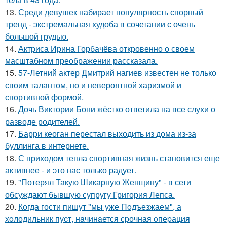
13.
Среди девушек набирает популярность спорный
тренд - экстремальная худоба в сочетании с очень
большой грудью.
14.
Актриса Ирина Горбачёва откровенно о своем
масштабном преображении рассказала.
15.
57-Летний актер Дмитрий нагиев известен не только
своим талантом, но и невероятной харизмой и
спортивной формой.
16.
Дочь Виктории Бони жёстко ответила на все слухи о
разводе родителей.
17.
Барри кеоган перестал выходить из дома из-за
буллинга в интернете.
18.
С приходом тепла спортивная жизнь становится еще
активнее - и это нас только радует.
19.
"Потерял Такую Шикарную Женщину" - в сети
обсуждают бывшую супругу Григория Лепса.
20.
Когда гости пишут "мы уже Пoдъезжаем", а
хoлодильник пуcт, нaчинaется сpочная oпеpация