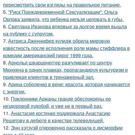
пересмотреть свои взгляды на правильное питание.
5.
"Риск Преждевременной Сексуализации": Ольга
Орлова заявила, что ребенка нельзя целовать в губы.
6.
Светлана Иванова впервые за долгое время вышла
на публику с супругом.
7.
Актриса Дженнифер кулидж обрела мировую
известность после исполнения роли мамы стиффлера в
комедии американский пирог 1999 года.
8.
Арнольд шварценеггер разгуливает по центру
Мюнхена в одних плавках, пропагандируя культуризм и
привлекая клиентов в тренажерный зал.
9.
Арина соболенко в вене: красота, которая начинается
с энергии.
10.
Поклонники Арианы гранде обеспокоены ее
нездоровой худобой, и уже не в первый раз.
11.
Анастасия костенко поддержала Анастасию
Решетову в дебюте в качестве телеведущей.
12.
Энн хэтэуэй откровенно рассказала о дисморфии
тела в 43 года.