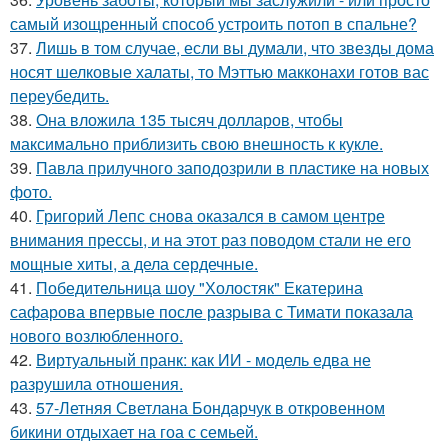
самый изощренный способ устроить потоп в спальне?
37.
Лишь в том случае, если вы думали, что звезды дома
носят шелковые халаты, то Мэттью макконахи готов вас
переубедить.
38.
Она вложила 135 тысяч долларов, чтобы
максимально приблизить свою внешность к кукле.
39.
Павла прилучного заподозрили в пластике на новых
фото.
40.
Григорий Лепс снова оказался в самом центре
внимания прессы, и на этот раз поводом стали не его
мощные хиты, а дела сердечные.
41.
Победительница шоу "Холостяк" Екатерина
сафарова впервые после разрыва с Тимати показала
нового возлюбленного.
42.
Виртуальный пранк: как ИИ - модель едва не
разрушила отношения.
43.
57-Летняя Светлана Бондарчук в откровенном
бикини отдыхает на гоа с семьей.