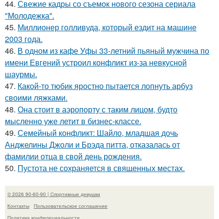
44.
Свежие кадры со съемок нового сезона сериала
"Молодежка".
45.
Миллионер голливуда, который ездит на машине
2003 года.
46.
В одном из кафе Уфы 33-летний пьяный мужчина по
имени Евгений устроил конфликт из-за невкусной
шаурмы.
47.
Какой-то тюбик яростно пытается лопнуть арбуз
своими ляжками.
48.
Она стоит в аэропорту с таким лицом, будто
мысленно уже летит в бизнес-классе.
49.
Семейный конфликт: Шайло, младшая дочь
Анджелины Джоли и Брэда питта, отказалась от
фамилии отца в свой день рождения.
50.
Пустота не сохраняется в священных местах.
© 2026 90-60-90 | Спортивные девушки
Контакты
Пользовательское соглашение
Политика конфидециальности