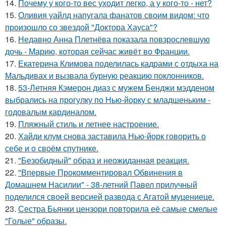
14.
Почему у кого-то вес уходит легко, а у кого-то - нет?
15.
Оливия уайлд напугала фанатов своим видом: что
произошло со звездой "Доктора Хауса"?
16.
Недавно Анна Плетнёва показала повзрослевшую
дочь - Марию, которая сейчас живёт во Франции.
17.
Екатерина Климова поделилась кадрами с отдыха на
Мальдивах и вызвала бурную реакцию поклонников.
18.
53-Летняя Кэмерон диаз с мужем Бенджи мэдденом
выбрались на прогулку по Нью-йорку с младшеньким -
годовалым кардиналом.
19.
Пляжный стиль и летнее настроение.
20.
Хайди клум снова заставила Нью-йорк говорить о
себе и о своём спутнике.
21.
"Безобидный" образ и неожиданная реакция.
22.
"Впервые Прокомментировал Обвинения в
Домашнем Насилии" - 38-летний Павел прилучный
поделился своей версией развода с Агатой муцениеце.
23.
Сестра Бьянки цензори повторила её самые смелые
"Голые" образы.