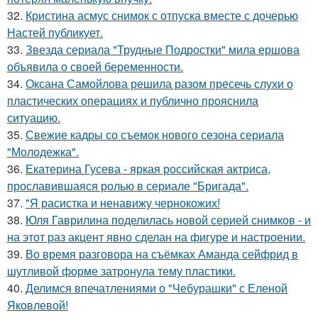
32.
Кристина асмус снимок с отпуска вместе с дочерью
Настей публикует.
33.
Звезда сериала "Трудные Подростки" мила ершова
объявила о своей беременности.
34.
Оксана Самойлова решила разом пресечь слухи о
пластических операциях и публично прояснила
ситуацию.
35.
Свежие кадры со съемок нового сезона сериала
"Молодежка".
36.
Екатерина Гусева - яркая российская актриса,
прославившаяся ролью в сериале "Бригада".
37.
"Я расистка и ненавижу чернокожих!
38.
Юля Гаврилина поделилась новой серией снимков - и
на этот раз акцент явно сделан на фигуре и настроении.
39.
Во время разговора на съёмках Аманда сейфрид в
шутливой форме затронула тему пластики.
40.
Делимся впечатлениями о "Чебурашки" с Еленой
Яковлевой!