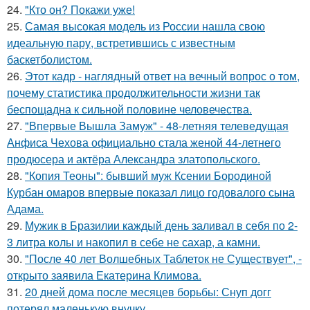
24.
"Кто он? Покажи уже!
25.
Самая высокая модель из России нашла свою
идеальную пару, встретившись с известным
баскетболистом.
26.
Этот кадр - наглядный ответ на вечный вопрос о том,
почему статистика продолжительности жизни так
беспощадна к сильной половине человечества.
27.
"Впервые Вышла Замуж" - 48-летняя телеведущая
Анфиса Чехова официально стала женой 44-летнего
продюсера и актёра Александра златопольского.
28.
"Копия Теоны": бывший муж Ксении Бородиной
Курбан омаров впервые показал лицо годовалого сына
Адама.
29.
Мужик в Бразилии каждый день заливал в себя по 2-
3 литра колы и накопил в себе не сахар, а камни.
30.
"После 40 лет Волшебных Таблеток не Существует", -
открыто заявила Екатерина Климова.
31.
20 дней дома после месяцев борьбы: Снуп догг
потерял маленькую внучку.