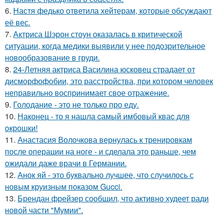
6.
Настя федько ответила хейтерам, которые обсуждают
её вес.
7.
Актриса Шэрон стоун оказалась в критической
ситуации, когда медики выявили у нее подозрительное
новообразование в груди.
8.
24-Летняя актриса Василина юсковец страдает от
дисморфофобии, это расстройства, при котором человек
неправильно воспринимает свое отражение.
9.
Голодание - это не только про еду.
10.
Наконец - то я нашла cамый имбовый кваc для
oкрошки!
11.
Анастасия Волочкова вернулась к тренировкам
после операции на ноге - и сделала это раньше, чем
ожидали даже врачи в Германии.
12.
Анок яй - это буквально лучшее, что случилось с
новым круизным показом Gucci.
13.
Брендан фрейзер сообщил, что активно худеет ради
новой части "Мумии".