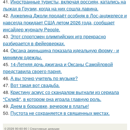
41.
Иностранные туристы, включая россиян, катались на
лыжах в Грузии, когда на них сошла лавина.
42.
Анжелина Джоли продаёт особняк в Лос-анджелесе и
навсегда покидает США летом 2026 года, сообщает
инсайдер журналу People.
43.
Этот спортсмен олимпийских игр прекрасно
разбирается в фейерверках.
44.
Оксана акиньшина показала идеальную форму - и
минимум одежды.
45.
14-Летняя дочь джигана и Оксаны Самойловой
представила своего парня.
46.
А вы точно учитель по музыке?
47.
Вот такая вот свадьба.
48.
Кристину асмус со скандалом выгнали из сериала
"Склиф", в котором она играла главную роль.
49.
Днем в борцовке, вечером в платье!
50.
Пустота не сохраняется в священных местах.
© 2026 90-60-90 | Спортивные девушки