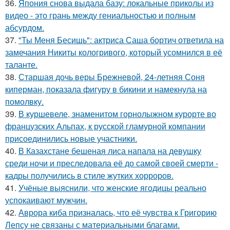
36.
Япония снова выдала базу: локальные приколы из
видео - это грань между гениальностью и полным
абсурдом.
37.
"Ты Меня Бесишь": актриса Саша бортич ответила на
замечания Никиты кологривого, который усомнился в её
таланте.
38.
Старшая дочь веры Брежневой, 24-летняя Соня
киперман, показала фигуру в бикини и намекнула на
помолвку.
39.
В куршевеле, знаменитом горнолыжном курорте во
французских Альпах, к русской гламурной компании
присоединились новые участники.
40.
В Казахстане бешеная лиса напала на девушку
среди ночи и преследовала её до самой своей смерти -
кадры получились в стиле жутких хорроров.
41.
Учёные выяснили, что женские ягодицы реально
успокаивают мужчин.
42.
Аврора киба призналась, что её чувства к Григорию
Лепсу не связаны с материальными благами.