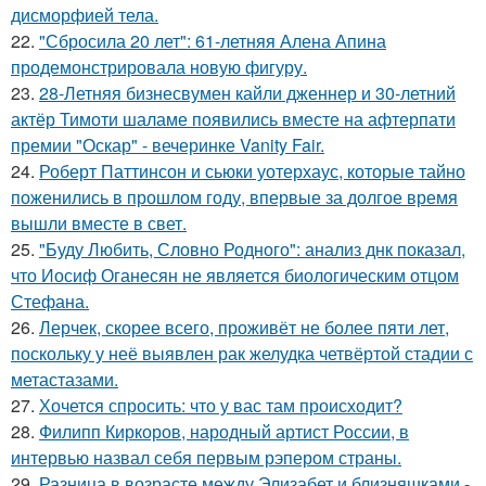
дисморфией тела.
22.
"Сбросила 20 лет": 61-летняя Алена Апина
продемонстрировала новую фигуру.
23.
28-Летняя бизнесвумен кайли дженнер и 30-летний
актёр Тимоти шаламе появились вместе на афтерпати
премии "Оскар" - вечеринке Vanity Fair.
24.
Роберт Паттинсон и сьюки уотерхаус, которые тайно
поженились в прошлом году, впервые за долгое время
вышли вместе в свет.
25.
"Буду Любить, Словно Родного": анализ днк показал,
что Иосиф Оганесян не является биологическим отцом
Стефана.
26.
Лерчек, скорее всего, проживёт не более пяти лет,
поскольку у неё выявлен рак желудка четвёртой стадии с
метастазами.
27.
Хочется спросить: что у вас там происходит?
28.
Филипп Киркоров, народный артист России, в
интервью назвал себя первым рэпером страны.
29.
Разница в возрасте между Элизабет и близняшками -