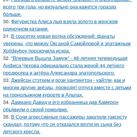
всего три года, но визуально она кажется гораздо
больше.
30.
Фигуристка Алиса лью взяла золото в женском
одиночном катании.
31.
В соцсетях новая волна обсуждений: фанаты
уверены, что между Оксаной Самойловой и эпатажным
Xolidayboy проскочила искра.
32.
"Впервые Вышла Замуж" - 48-летняя телеведущая
Анфиса Чехова официально стала женой 44-летнего
продюсера и актёра Александра златопольского.
33.
Джейсон стэтхем и рози хантингтон - уайтли, как и
многие другие звёзды, проводят отпуск вместе с детьми
на горнолыжном курорте в Альпах.
34.
Дамиано Давид и его избранница дав Камерон
объявили о своей помолвке.
35.
В Сочи агрессивные пассажиры закатили таксисту
скандал, потому что он отказался везти их сына без
детского кресла.