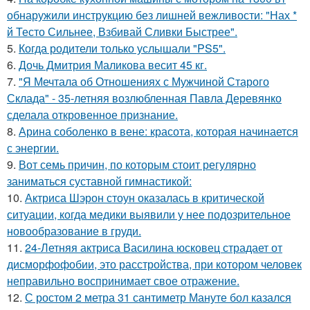
обнаружили инструкцию без лишней вежливости: "Нах *
й Тесто Сильнее, Взбивай Сливки Быстрее".
5.
Когда родители только услышали "PS5".
6.
Дочь Дмитрия Маликова весит 45 кг.
7.
"Я Мечтала об Отношениях с Мужчиной Старого
Склада" - 35-летняя возлюбленная Павла Деревянко
сделала откровенное признание.
8.
Арина соболенко в вене: красота, которая начинается
с энергии.
9.
Вот семь причин, по которым стоит регулярно
заниматься суставной гимнастикой:
10.
Актриса Шэрон стоун оказалась в критической
ситуации, когда медики выявили у нее подозрительное
новообразование в груди.
11.
24-Летняя актриса Василина юсковец страдает от
дисморфофобии, это расстройства, при котором человек
неправильно воспринимает свое отражение.
12.
С ростом 2 метра 31 сантиметр Мануте бол казался