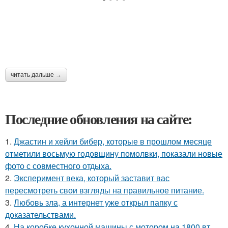
читать дальше →
Последние обновления на сайте:
1.
Джастин и хейли бибер, которые в прошлом месяце
отметили восьмую годовщину помолвки, показали новые
фото с совместного отдыха.
2.
Эксперимент века, который заставит вас
пересмотреть свои взгляды на правильное питание.
3.
Любовь зла, а интернет уже открыл папку с
доказательствами.
4.
На коробке кухонной машины с мотором на 1800 вт