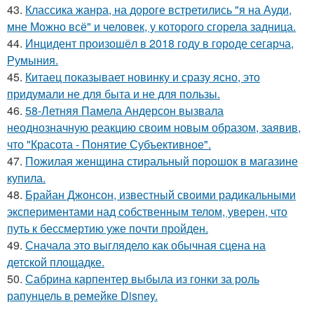
43.
Классика жанра, на дороге встретились "я на Ауди,
мне Можно всё" и человек, у которого сгорела задница.
44.
Инцидент произошёл в 2018 году в городе сегарча,
Румыния.
45.
Китаец показывает новинку и сразу ясно, это
придумали не для быта и не для пользы.
46.
58-Летняя Памела Андерсон вызвала
неоднозначную реакцию своим новым образом, заявив,
что "Красота - Понятие Субъективное".
47.
Пожилая женщина стиральный порошок в магазине
купила.
48.
Брайан Джонсон, известный своими радикальными
экспериментами над собственным телом, уверен, что
путь к бессмертию уже почти пройден.
49.
Сначала это выглядело как обычная сцена на
детской площадке.
50.
Сабрина карпентер выбыла из гонки за роль
рапунцель в ремейке Disney.