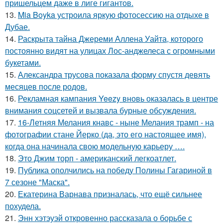
пришельцем даже в лиге гигантов.
13.
Mia Boyka устроила яркую фотосессию на отдыхе в
Дубае.
14.
Раскрыта тайна Джереми Аллена Уайта, которого
постоянно видят на улицах Лос-анджелеса с огромными
букетами.
15.
Александра трусова показала форму спустя девять
месяцев после родов.
16.
Рекламная кампания Yeezy вновь оказалась в центре
внимания соцсетей и вызвала бурные обсуждения.
17.
16-Летняя Мелания кнавс - ныне Мелания трамп - на
фотографии стане Йерко (да, это его настоящее имя),
когда она начинала свою модельную карьеру ….
18.
Это Джим торп - американский легкоатлет.
19.
Публика ополчились на победу Полины Гагариной в
7 сезоне "Маска".
20.
Екатерина Варнава призналась, что ещё сильнее
похудела.
21.
Энн хэтэуэй откровенно рассказала о борьбе с