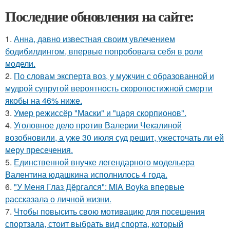
Последние обновления на сайте:
1.
Анна, давно известная своим увлечением
бодибилдингом, впервые попробовала себя в роли
модели.
2.
По словам эксперта воз, у мужчин с образованной и
мудрой супругой вероятность скоропостижной смерти
якобы на 46% ниже.
3.
Умер режиссёр "Маски" и "царя скорпионов".
4.
Уголовное дело против Валерии Чекалиной
возобновили, а уже 30 июля суд решит, ужесточать ли ей
меру пресечения.
5.
Единственной внучке легендарного модельера
Валентина юдашкина исполнилось 4 года.
6.
"У Меня Глаз Дёргался": MIA Boyka впервые
рассказала о личной жизни.
7.
Чтобы повысить свою мотивацию для посещения
спортзала, стоит выбрать вид спорта, который