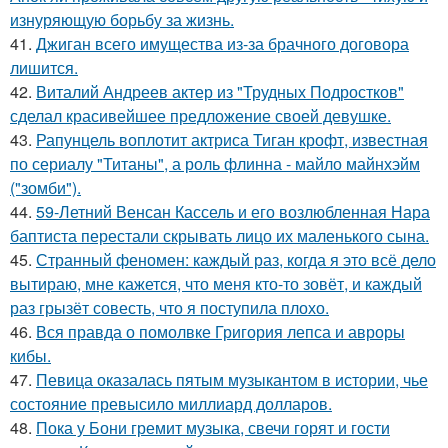
изнуряющую борьбу за жизнь.
41.
Джиган всего имущества из-за брачного договора
лишится.
42.
Виталий Андреев актер из "Трудных Подростков"
сделал красивейшее предложение своей девушке.
43.
Рапунцель воплотит актриса Тиган крофт, известная
по сериалу "Титаны", а роль флинна - майло майнхэйм
("зомби").
44.
59-Летний Венсан Кассель и его возлюбленная Нара
баптиста перестали скрывать лицо их маленького сына.
45.
Странный феномен: каждый раз, когда я это всё дело
вытираю, мне кажется, что меня кто-то зовёт, и каждый
раз грызёт совесть, что я поступила плохо.
46.
Вся правда о помолвке Григория лепса и авроры
кибы.
47.
Певица оказалась пятым музыкантом в истории, чье
состояние превысило миллиард долларов.
48.
Пока у Бони гремит музыка, свечи горят и гости