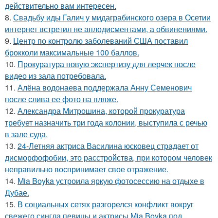
действительно вам интересен.
8.
Свадьбу иды Галич у мидаграбинского озера в Осетии
интернет встретил не аплодисментами, а обвинениями.
9.
Центр по контролю заболеваний США поставил
брокколи максимальные 100 баллов.
10.
Прокуратура новую экспертизу для лерчек после
видео из зала потребовала.
11.
Алёна водонаева поддержала Анну Семенович
после слива ее фото на пляже.
12.
Александра Митрошина, которой прокуратура
требует назначить три года колонии, выступила с речью
в зале суда.
13.
24-Летняя актриса Василина юсковец страдает от
дисморфофобии, это расстройства, при котором человек
неправильно воспринимает свое отражение.
14.
Mia Boyka устроила яркую фотосессию на отдыхе в
Дубае.
15.
В социальных сетях разгорелся конфликт вокруг
свежего сингла певицы и актрисы Mia Boyka под