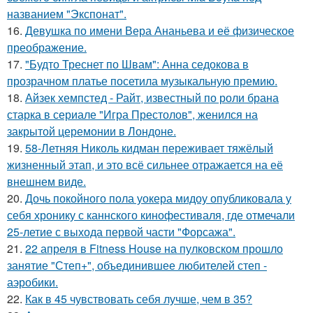
названием "Экспонат".
16.
Девушка по имени Вера Ананьева и её физическое
преображение.
17.
"Будто Треснет по Швам": Анна седокова в
прозрачном платье посетила музыкальную премию.
18.
Айзек хемпстед - Райт, известный по роли брана
старка в сериале "Игра Престолов", женился на
закрытой церемонии в Лондоне.
19.
58-Летняя Николь кидман переживает тяжёлый
жизненный этап, и это всё сильнее отражается на её
внешнем виде.
20.
Дочь покойного пола уокера мидоу опубликовала у
себя хронику с каннского кинофестиваля, где отмечали
25-летие с выхода первой части "Форсажа".
21.
22 апреля в Fitness House на пулковском прошло
занятие "Степ+", объединившее любителей степ -
аэробики.
22.
Как в 45 чувствовать себя лучше, чем в 35?