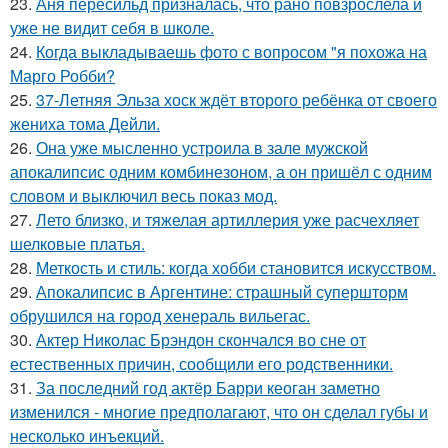
23.
Аня пересильд призналась, что рано повзрослела и
уже не видит себя в школе.
24.
Когда выкладываешь фото с вопросом "я похожа на
Марго Робби?
25.
37-Летняя Эльза хоск ждёт второго ребёнка от своего
жениха тома Дейли.
26.
Она уже мысленно устроила в зале мужской
апокалипсис одним комбинезоном, а он пришёл с одним
словом и выключил весь показ мод.
27.
Лето близко, и тяжелая артиллерия уже расчехляет
шелковые платья.
28.
Меткость и стиль: когда хобби становится искусством.
29.
Апокалипсис в Аргентине: страшный супершторм
обрушился на город хенераль вильегас.
30.
Актер Николас Брэндон скончался во сне от
естественных причин, сообщили его родственники.
31.
За последний год актёр Барри кеоган заметно
изменился - многие предполагают, что он сделал губы и
несколько инъекций.