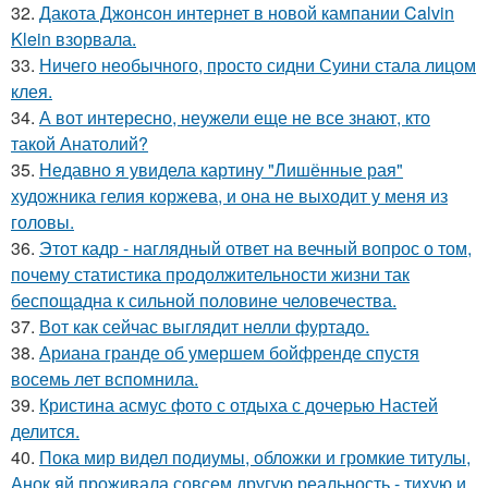
32.
Дакота Джонсон интернет в новой кампании Calvin
Klein взорвала.
33.
Ничего необычного, просто сидни Суини стала лицом
клея.
34.
А вот интересно, неужели еще не все знают, кто
такой Анатолий?
35.
Недавно я увидела картину "Лишённые рая"
художника гелия коржева, и она не выходит у меня из
головы.
36.
Этот кадр - наглядный ответ на вечный вопрос о том,
почему статистика продолжительности жизни так
беспощадна к сильной половине человечества.
37.
Вот как сейчас выглядит нелли фуртадо.
38.
Ариана гранде об умершем бойфренде спустя
восемь лет вспомнила.
39.
Кристина асмус фото с отдыха с дочерью Настей
делится.
40.
Пока мир видел подиумы, обложки и громкие титулы,
Анок яй проживала совсем другую реальность - тихую и