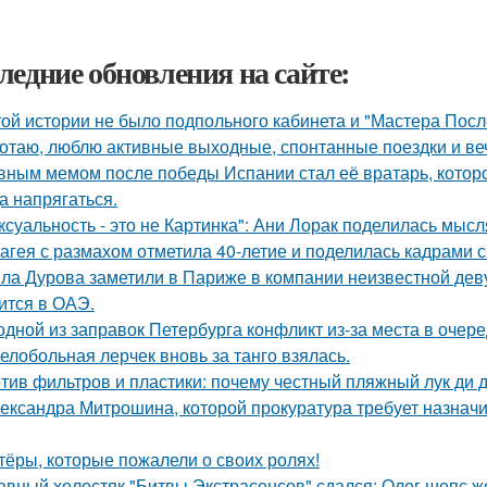
ледние обновления на сайте:
той истории не было подпольного кабинета и "Мастера Пос
отаю, люблю активные выходные, спонтанные поездки и ве
вным мемом после победы Испании стал её вратарь, которо
а напрягаться.
ксуальность - это не Картинка": Ани Лорак поделилась мысл
агея с размахом отметила 40-летие и поделилась кадрами с
ла Дурова заметили в Париже в компании неизвестной дев
ится в ОАЭ.
одной из заправок Петербурга конфликт из-за места в очер
елобольная лерчек вновь за танго взялась.
тив фильтров и пластики: почему честный пляжный лук ди д
ександра Митрошина, которой прокуратура требует назначит
тёры, которые пожалели о своих ролях!
авный холостяк "Битвы Экстрасенсов" сдался: Олег шепс ж