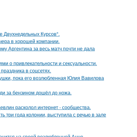
ле Двухнедельных Курсов".
чера в хорошей компании.
му Аргентина за весь матч почти не дала
ями о привлекательности и сексуальности.
 праздника в соцсетях.
ушки, пока его возлюбленная Юлия Вавилова
еди за бензином дошёл до ножа.
евлин расколол интернет - сообщества.
ь три года колонии, выступила с речью в зале
енится на своей возлюбленной Анне.