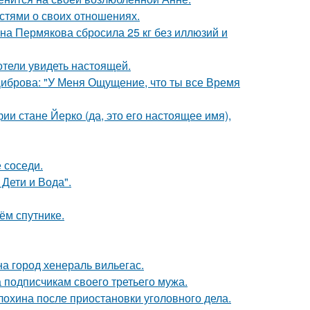
стями о своих отношениях.
ана Пермякова сбросила 25 кг без иллюзий и
отели увидеть настоящей.
Диброва: "У Меня Ощущение, что ты все Время
ии стане Йерко (да, это его настоящее имя),
 соседи.
Дети и Вода".
ём спутнике.
а город хенераль вильегас.
 подписчикам своего третьего мужа.
лохина после приостановки уголовного дела.