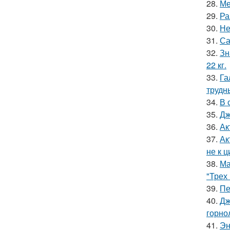
28.
Ме
29.
Ра
30.
Не
31.
Са
32.
Зн
22 кг.
33.
Га
трудн
34.
В 
35.
Дж
36.
Ак
37.
Ак
не к 
38.
Ма
"Трех
39.
Пе
40.
Дж
горно
41.
Эн