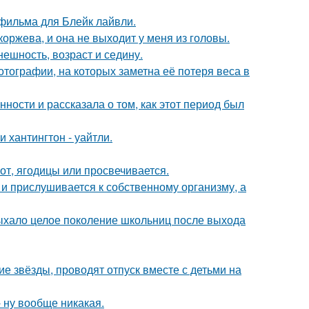
фильма для Блейк лайвли.
оржева, и она не выходит у меня из головы.
ешность, возраст и седину.
тографии, на которых заметна её потеря веса в
ости и рассказала о том, как этот период был
хантингтон - уайтли.
от, ягодицы или просвечивается.
 и прислушивается к собственному организму, а
дыхало целое поколение школьниц после выхода
гие звёзды, проводят отпуск вместе с детьми на
 ну вообще никакая.