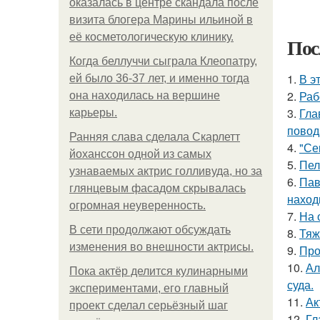
оказалась в центре скандала после
визита блогера Марины ильиной в
её косметологическую клинику.
Пос
Когда беллуччи сыграла Клеопатру,
1.
В э
ей было 36-37 лет, и именно тогда
2.
Раб
она находилась на вершине
3.
Гла
карьеры.
повод
Ранняя слава сделала Скарлетт
4.
"Се
йоханссон одной из самых
5.
Пел
узнаваемых актрис голливуда, но за
6.
Пав
глянцевым фасадом скрывалась
наход
огромная неуверенность.
7.
На 
В сети продолжают обсуждать
8.
Тяж
изменения во внешности актрисы.
9.
Про
10.
Ал
Пока актёр делится кулинарными
суда.
экспериментами, его главный
11.
Ак
проект сделал серьёзный шаг
12.
Гл