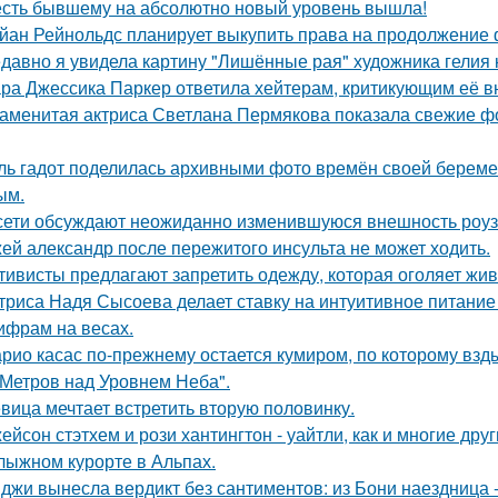
сть бывшему на абсолютно новый уровень вышла!
йан Рейнольдс планирует выкупить права на продолжение 
давно я увидела картину "Лишённые рая" художника гелия к
ра Джессика Паркер ответила хейтерам, критикующим её вн
аменитая актриса Светлана Пермякова показала свежие фо
ль гадот поделилась архивными фото времён своей беременн
ым.
сети обсуждают неожиданно изменившуюся внешность роузи 
ей александр после пережитого инсульта не может ходить.
тивисты предлагают запретить одежду, которая оголяет жив
триса Надя Сысоева делает ставку на интуитивное питание
цифрам на весах.
рио касас по-прежнему остается кумиром, по которому вз
 Метров над Уровнем Неба".
вица мечтает встретить вторую половинку.
ейсон стэтхем и рози хантингтон - уайтли, как и многие дру
лыжном курорте в Альпах.
джи вынесла вердикт без сантиментов: из Бони наездница -