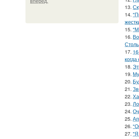
вперёд.
13.
Ск
14.
"П
жестк
15.
"М
16.
Во
Столь
17.
16
когда
18.
Эт
19.
Му
20.
Бу
21.
Зв
22.
Ха
23.
Ло
24.
Оч
25.
Ап
26.
"О
27.
"Я