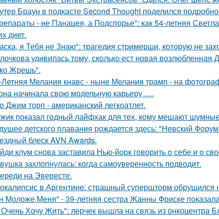
утер Браун в подкасте Second Thought поделился подробно
репараты - не Панацея, а Подспорье": как 54-летняя Светл
их диет.
аска, я Тебя не Знаю": трагедия стримерши, которую не зах
лочкова удивилась тому, сколько ест новая возлюбленная 
ко Жрешь".
-Летняя Мелания кнавс - ныне Мелания трамп - на фотограф
 она начинала свою модельную карьеру ….
о Джим торп - американский легкоатлет.
жик показал годный лайфхак для тех, кому мешают шумные
дущее детского плавания рождается здесь: "Невский Форум 
ездный блеск AVN Awards.
йди клум снова заставила Нью-йорк говорить о себе и о сво
вушка захлопнулась: когда самоуверенность подводит.
ереди на Эвересте.
окалипсис в Аргентине: страшный супершторм обрушился н
н Моложе Меня" - 39-летняя сестра Жанны Фриске показала
 Очень Хочу Жить": лерчек вышла на связь из онкоцентра Б