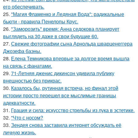
его обеспечивать.
25.
"Магия Фламенко и Ледяная Вода": радикальные
бьюти - правила Пенелопы Крус.
26.
"Заморозить" время: Анна седокова планирует
выглядеть на 30 даже в свои будущие 60.
27.
Свежие фотографии сына Арнольда шварценеггера
Джозефа баэны.
28.
Елена Темникова впервые за долгое время вышла
на связь с фанатами.
29.
71-Летняя дженис дикинсон удивила публику
внешностью без прикрас.
30.
Казалось бы, рутинная встреча, но финал этой
истории просто перешел все мыслимые границы
адекватности.
31.
Грация и сила: искусство стрельбы из лука в эстетике.
32.
"Что с носом?
33.
Зендея снова заставила интернет обсуждать её
личную жизнь.