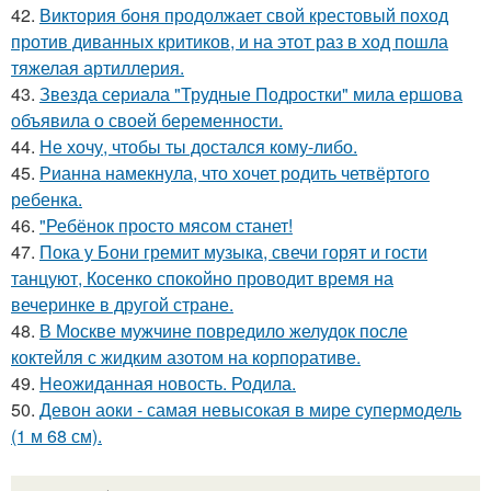
42.
Виктория боня продолжает свой крестовый поход
против диванных критиков, и на этот раз в ход пошла
тяжелая артиллерия.
43.
Звезда сериала "Трудные Подростки" мила ершова
объявила о своей беременности.
44.
Не хочу, чтобы ты достался кому-либо.
45.
Рианна намекнула, что хочет родить четвёртого
ребенка.
46.
"Ребёнок просто мясом станет!
47.
Пока у Бони гремит музыка, свечи горят и гости
танцуют, Косенко спокойно проводит время на
вечеринке в другой стране.
48.
В Москве мужчине повредило желудок после
коктейля с жидким азотом на корпоративе.
49.
Неожиданная новость. Родила.
50.
Девон аоки - самая невысокая в мире супермодель
(1 м 68 см).