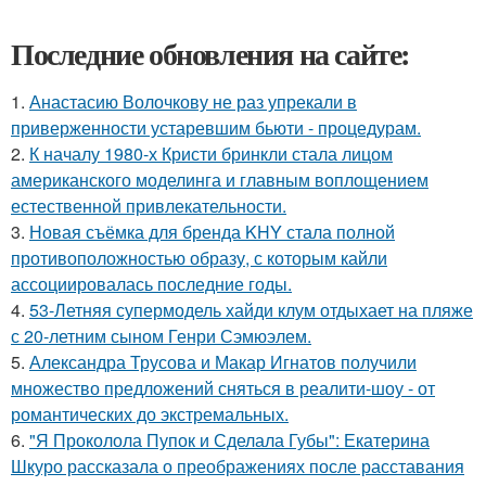
Последние обновления на сайте:
1.
Анастасию Волочкову не раз упрекали в
приверженности устаревшим бьюти - процедурам.
2.
К началу 1980-х Кристи бринкли стала лицом
американского моделинга и главным воплощением
естественной привлекательности.
3.
Новая съёмка для бренда KHY стала полной
противоположностью образу, с которым кайли
ассоциировалась последние годы.
4.
53-Летняя супермодель хайди клум отдыхает на пляже
с 20-летним сыном Генри Сэмюэлем.
5.
Александра Трусова и Макар Игнатов получили
множество предложений сняться в реалити-шоу - от
романтических до экстремальных.
6.
"Я Проколола Пупок и Сделала Губы": Екатерина
Шкуро рассказала о преображениях после расставания