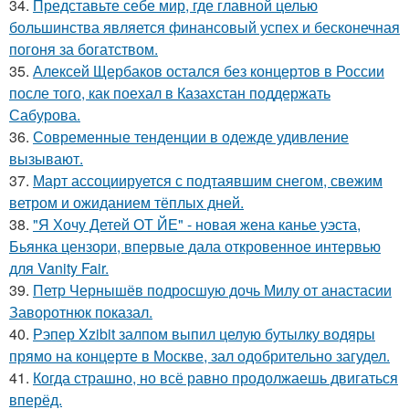
34.
Представьте себе мир, где главной целью
большинства является финансовый успех и бесконечная
погоня за богатством.
35.
Алексей Щербаков остался без концертов в России
после того, как поехал в Казахстан поддержать
Сабурова.
36.
Современные тенденции в одежде удивление
вызывают.
37.
Март ассоциируется с подтаявшим снегом, свежим
ветром и ожиданием тёплых дней.
38.
"Я Хочу Детей ОТ ЙЕ" - новая жена канье уэста,
Бьянка цензори, впервые дала откровенное интервью
для Vanity Fair.
39.
Петр Чернышёв подросшую дочь Милу от анастасии
Заворотнюк показал.
40.
Рэпер Xzibit залпом выпил целую бутылку водяры
прямо на концерте в Москве, зал одобрительно загудел.
41.
Когда страшно, но всё равно продолжаешь двигаться
вперёд.