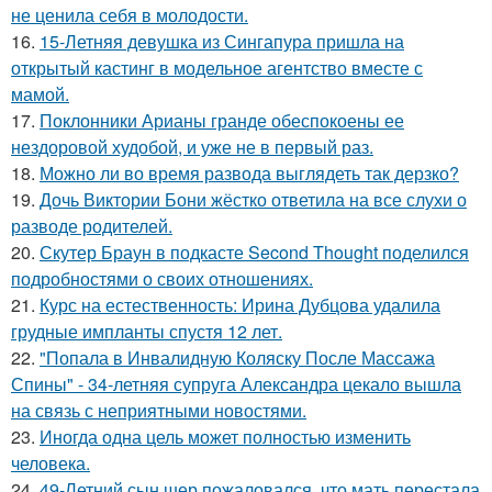
не ценила себя в молодости.
16.
15-Летняя девушка из Сингапура пришла на
открытый кастинг в модельное агентство вместе с
мамой.
17.
Поклонники Арианы гранде обеспокоены ее
нездоровой худобой, и уже не в первый раз.
18.
Можно ли во время развода выглядеть так дерзко?
19.
Дочь Виктории Бони жёстко ответила на все слухи о
разводе родителей.
20.
Скутер Браун в подкасте Second Thought поделился
подробностями о своих отношениях.
21.
Курс на естественность: Ирина Дубцова удалила
грудные импланты спустя 12 лет.
22.
"Попала в Инвалидную Коляску После Массажа
Спины" - 34-летняя супруга Александра цекало вышла
на связь с неприятными новостями.
23.
Иногда одна цель может полностью изменить
человека.
24.
49-Летний сын шер пожаловался, что мать перестала