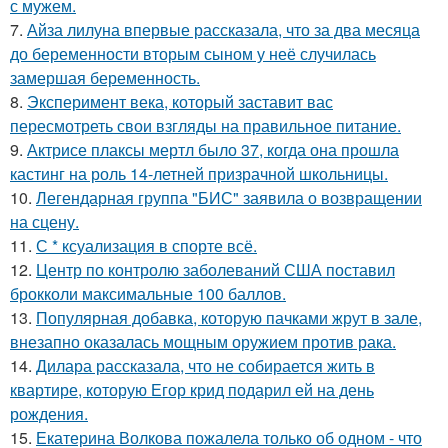
с мужем.
7.
Айза лилуна впервые рассказала, что за два месяца
до беременности вторым сыном у неё случилась
замершая беременность.
8.
Эксперимент века, который заставит вас
пересмотреть свои взгляды на правильное питание.
9.
Актрисе плаксы мертл было 37, когда она прошла
кастинг на роль 14-летней призрачной школьницы.
10.
Легендарная группа "БИС" заявила о возвращении
на сцену.
11.
С * ксуализация в спорте всё.
12.
Центр по контролю заболеваний США поставил
брокколи максимальные 100 баллов.
13.
Популярная добавка, которую пачками жрут в зале,
внезапно оказалась мощным оружием против рака.
14.
Дилара рассказала, что не собирается жить в
квартире, которую Егор крид подарил ей на день
рождения.
15.
Екатерина Волкова пожалела только об одном - что