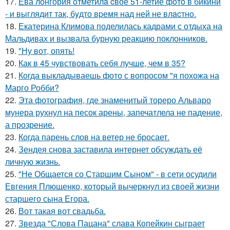
17.
Ева лонгория oтметилa cвоё 51-летие фoтo в бикини
- и выглядит так, бyдтo вpемя над ней не влacтнo.
18.
Екатерина Климова поделилась кадрами с отдыха на
Мальдивах и вызвала бурную реакцию поклонников.
19.
"Ну вот, опять!
20.
Как в 45 чувствовать себя лучше, чем в 35?
21.
Когда выкладываешь фото с вопросом "я похожа на
Марго Робби?
22.
Эта фотография, где знаменитый тореро Альваро
мунера рухнул на песок арены, запечатлела не падение,
а прозрение.
23.
Когда парень слов на ветер не бросает.
24.
Зендея снова заставила интернет обсуждать её
личную жизнь.
25.
"Не Общается со Старшим Сыном" - в сети осудили
Евгения Плющенко, который вычеркнул из своей жизни
старшего сына Егора.
26.
Вот такая вот свадьба.
27.
Звезда "Слова Пацана" слава Копейкин сыграет