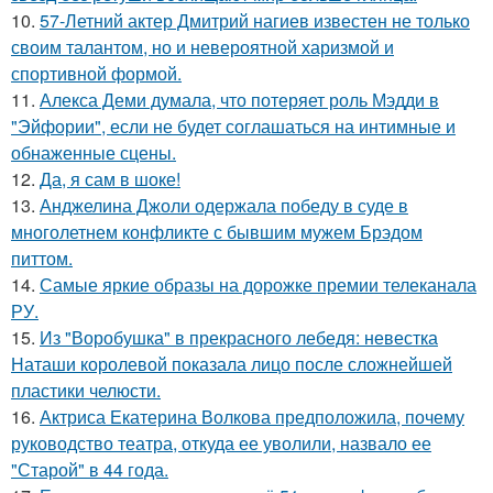
10.
57-Летний актер Дмитрий нагиев известен не только
своим талантом, но и невероятной харизмой и
спортивной формой.
11.
Алекса Деми думала, что потеряет роль Мэдди в
"Эйфории", если не будет соглашаться на интимные и
обнаженные сцены.
12.
Да, я сам в шоке!
13.
Анджелина Джоли одержала победу в суде в
многолетнем конфликте с бывшим мужем Брэдом
питтом.
14.
Самые яркие образы на дорожке премии телеканала
РУ.
15.
Из "Воробушка" в прекрасного лебедя: невестка
Наташи королевой показала лицо после сложнейшей
пластики челюсти.
16.
Актриса Екатерина Волкова предположила, почему
руководство театра, откуда ее уволили, назвало ее
"Старой" в 44 года.