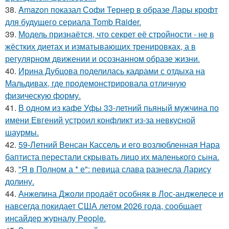
38.
Amazon показал Софи Тернер в образе Лары крофт
для будущего сериала Tomb Raider.
39.
Модель признаётся, что секрет её стройности - не в
жёстких диетах и изматывающих тренировках, а в
регулярном движении и осознанном образе жизни.
40.
Ирина Дубцова поделилась кадрами с отдыха на
Мальдивах, где продемонстрировала отличную
физическую форму.
41.
В одном из кафе Уфы 33-летний пьяный мужчина по
имени Евгений устроил конфликт из-за невкусной
шаурмы.
42.
59-Летний Венсан Кассель и его возлюбленная Нара
баптиста перестали скрывать лицо их маленького сына.
43.
"Я в Полном а * е": певица слава разнесла Ларису
долину.
44.
Анжелина Джоли продаёт особняк в Лос-анджелесе и
навсегда покидает США летом 2026 года, сообщает
инсайдер журналу People.