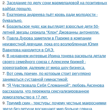
2.
Заседание по делу сони мармеладовой на позитивных
вайбах прошло.
3.
Екатерина андреева пьёт кровь ради молодости -
буквально.
4.
Бразильское чудо: как выглядят взрослые дети 50-
летней звезды сериала "Клон" Джованны антонелли.
5.
Павла Дурова заметили в Париже в компании
неизвестной девушки, пока его возлюбленная Юлия
Вавилова находится в ОАЭ.
6.
В недавнем интервью Ирина тонева раскрыла детали
своего семейного союза с Алексеем брижей -
хореографом, далеким от мира шоу-бизнеса.
7.
Вот семь причин, по которым стоит регулярно
заниматься суставной гимнастикой:
8.
"Я Чувствовала Себя Сломанной": любовь Аксенова
рассказала, что пережила сексуализированное
домогательство в 17 лет.
9.
Триумф скин - текстуры: почему честные макроснимки
звезд без ретуши восхищают мир больше глянца.