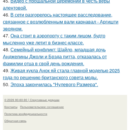
45.
Видео с прощальной церемонии в честь веры
алентовой.
46.
В сети разгорелось настоящее расследование,
связанное с возлюбленным вали карнавал - Аргишти
эвояном.
47.
Она стоит в аэропорту с таким лицом, будто
мысленно уже летит в бизнес-классе.
48.
Семейный конфликт: Шайло, младшая дочь
Анджелины Джоли и Брэда питта, отказалась от
фамилии отца в свой день рождения.
49.
Живая кукла Анок яй стала главной моделью 2025
года по решению британского совета моды.
50.
Эпоха закончилась "Нулевого Размера".
© 2026 90-60-90 | Спортивные девушки
Контакты
Пользовательское соглашение
Политика конфидециальности
Обратная связь