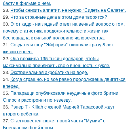
басту в фильме о нем.
28.
Чтобы снизить аппетит, не нужно "Сидеть на Салате".
29.
Что за странные дела в этом доме творятся?
30.
Этот кадр - наглядный ответ на вечный вопрос о том,
почему статистика продолжительности жизни так
беспощадна к сильной половине человечества.
31.
Создатели шоу "Эйфория" скипнули сразу 5 лет
жизни героев.
32.
Она вложила 135 тысяч долларов, чтобы
максимально приблизить свою внешность к кукле.
33.
Экстремальная акробатика на воде.
34.
Когда страшно, но всё равно продолжаешь двигаться
вперёд.
35.
Папарацци опубликовали неудачные фото бритни
Спирс и расстроили поп-звезду.
36.
Рэпер T - Killah с женой Марией Тарасовой ждут
второго ребенка.
37.
Стал известен сюжет новой части "Мумии" с
Бренданом фрейзером.