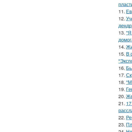
пласт
11.
Ев
12.
Уч
дендр
13.
"Я
домог
14.
Жи
15.
В 
"Эксп
16.
Бь
17.
Ск
18.
"М
19.
Ге
20.
Же
21.
17
рассл
22.
Ре
23.
Пл
24.
Не