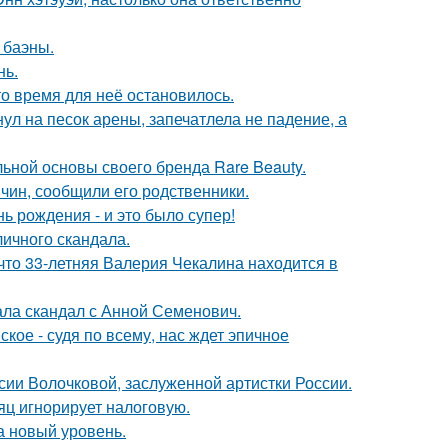
 баэны.
нь.
о время для неё остановилось.
ул на песок арены, запечатлела не падение, а
льной основы своего бренда Rare Beauty.
чин, сообщили его родственники.
ь рождения - и это было супер!
личного скандала.
что 33-летняя Валерия Чекалина находится в
ла скандал с Анной Семенович.
ое - судя по всему, нас ждет эпичное
ии Волочковой, заслуженной артистки России.
яц игнорирует налоговую.
а новый уровень.