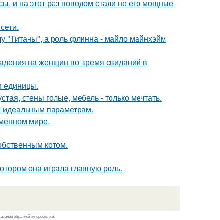
ы, и на этот раз поводом стали не его мощные
сети.
лу "Титаны", а роль флинна - майло майнхэйм
падения на женщин во время свиданий в
и единицы.
тая, стены голые, мебель - только мечтать.
 и идеальным параметрам.
еменном мире.
обственным котом.
котором она играла главную роль.
казании обратной гиперссылки.