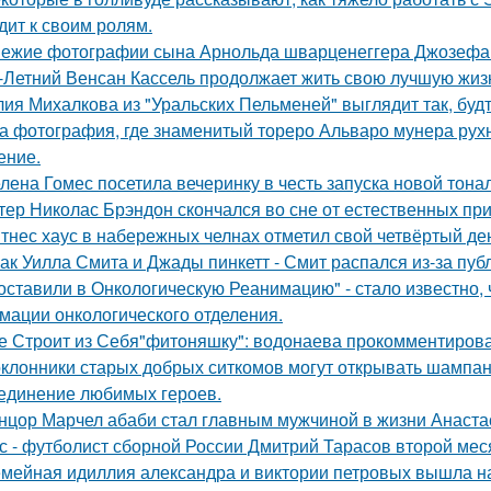
дит к своим ролям.
ежие фотографии сына Арнольда шварценеггера Джозефа
-Летний Венсан Кассель продолжает жить свою лучшую жиз
ия Михалкова из "Уральских Пельменей" выглядит так, будт
а фотография, где знаменитый тореро Альваро мунера рухн
ение.
лена Гомес посетила вечеринку в честь запуска новой тона
тер Николас Брэндон скончался во сне от естественных при
тнес хаус в набережных челнах отметил свой четвёртый ден
ак Уилла Смита и Джады пинкетт - Смит распался из-за пуб
оставили в Онкологическую Реанимацию" - стало известно, 
мации онкологического отделения.
е Строит из Себя"фитоняшку": водонаева прокомментирова
клонники старых добрых ситкомов могут открывать шампанск
единение любимых героев.
нцор Марчел абаби стал главным мужчиной в жизни Анастас
с - футболист сборной России Дмитрий Тарасов второй мес
мейная идиллия александра и виктории петровых вышла н