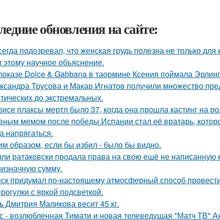
ледние обновления на сайте:
сегда подозревал, что женская грудь полезна не только для
 этому научное объяснение.
показе Dolce & Gabbana в таормине Ксения поймала Эрлинг
ксандра Трусова и Макар Игнатов получили множество пред
тических до экстремальных.
рисе плаксы мертл было 37, когда она прошла кастинг на р
вным мемом после победы Испании стал её вратарь, которо
а напрягаться.
им образом, если бы избил - было бы видно.
ли ратаковски продала права на свою ещё не написанную кн
мизначную сумму.
ск придумал по-настоящему атмосферный способ провести 
прогулки с яркой подсветкой.
ь Дмитрия Маликова весит 45 кг.
с - возлюбленная Тимати и новая телеведущая "Матч ТВ" А