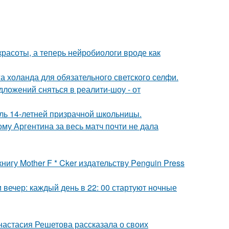
 красоты, а теперь нейробиологи вроде как
а холанда для обязательного светского селфи.
ложений сняться в реалити-шоу - от
оль 14-летней призрачной школьницы.
му Аргентина за весь матч почти не дала
игу Mother F * Cker издательству Penguin Press
вечер: каждый день в 22: 00 стартуют ночные
настасия Решетова рассказала о своих