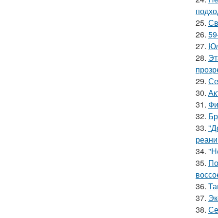
подхо
25.
Св
26.
59
27.
Юл
28.
Эт
прозр
29.
Се
30.
Ак
31.
Фи
32.
Бр
33.
"Д
реани
34.
"Н
35.
По
воссо
36.
Та
37.
Эк
38.
Се