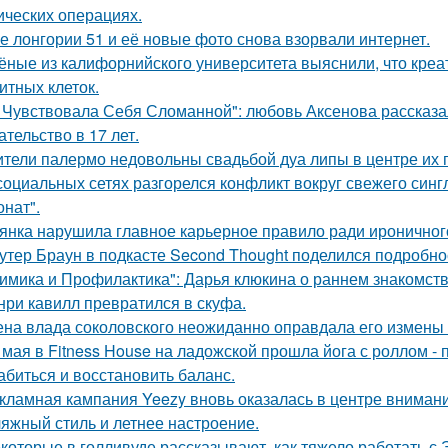
ических операциях.
е лонгории 51 и её новые фото снова взорвали интернет.
ёные из калифорнийского университета выяснили, что кре
итных клеток.
 Чувствовала Себя Сломанной": любовь Аксенова рассказа
ательство в 17 лет.
тели палермо недовольны свадьбой дуа липы в центре их 
социальных сетях разгорелся конфликт вокруг свежего син
онат".
янка нарушила главное карьерное правило ради ироничного
утер Браун в подкасте Second Thought поделился подробно
имика и Профилактика": Дарья клюкина о раннем знакомств
нри кавилл превратился в скуфа.
на влада соколовского неожиданно оправдала его измены 
 мая в Fitness House на ладожской прошла йога с роллом - 
абиться и восстановить баланс.
кламная кампания Yeezy вновь оказалась в центре вниман
яжный стиль и летнее настроение.
которые в голливуде рассказывают, как тяжело работать с Э