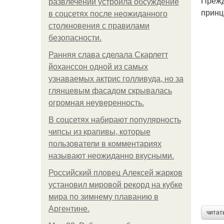
Прежд
развлечений устроила обсуждение
принц
в соцсетях после неожиданного
столкновения с правилами
безопасности.
Ранняя слава сделала Скарлетт
йоханссон одной из самых
узнаваемых актрис голливуда, но за
глянцевым фасадом скрывалась
огромная неуверенность.
В соцсетях набирают популярность
чипсы из крапивы, которые
пользователи в комментариях
называют неожиданно вкусными.
Российский пловец Алексей жарков
установил мировой рекорд на кубке
мира по зимнему плаванию в
Аргентине.
читат