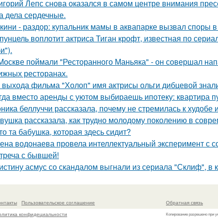
игорий Лепс снова оказался в самом центре внимания пресс
 а дела сердечные.
кини - раздор: купальник мамы в аквапарке вызвал споры в 
пунцель воплотит актриса Тиган крофт, известная по сериа
и").
Москве поймали "Ресторанного Маньяка" - он совершал на
ижных ресторанах.
 выхода фильма "Холоп" имя актрисы ольги дибцевой знал
гда вместо аренды с уютом выбираешь ипотеку: квартира пус
ника беллуччи рассказала, почему не стремилась к худобе
вушка рассказала, как трудно молодому поколению в совр
то та бабушка, которая здесь сидит?
ена водонаева провела интеллектуальный эксперимент с с
треча с бывшей!
истину асмус со скандалом выгнали из сериала "Склиф", в 
онтакты
Пользовательское соглашение
Обратная связь
олитика конфидециальности
Копирование разрешено при у