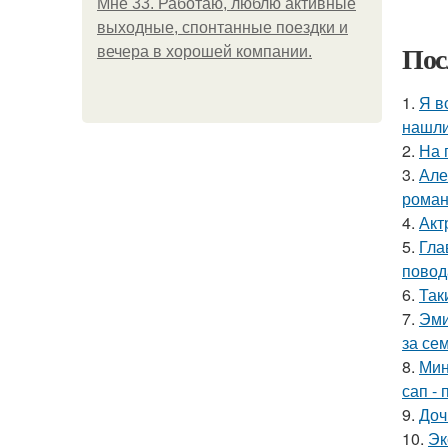
Мне 33. Работаю, люблю активные
выходные, спонтанные поездки и
Пос
вечера в хорошей компании.
1.
Я в
нашли
2.
На 
3.
Але
роман
4.
Акт
5.
Гла
повод
6.
Так
7.
Эми
за се
8.
Мин
сап - 
9.
Доч
10.
Эк