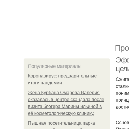
Про
Эфф
Популярные материалы
цел
Коронавирус: предварительные
Сжига
итоги пандемии
сталк
поним
Жена Курбана Омарова Валерия
принц
оказалась в центре скандала после
дости
визита блогера Марины ильиной в
её косметологическую клинику.
Основ
Пышная посетительница парка