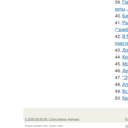
39.
Гр
хиты,
40.
Би
41.
Ра
("зомб
42.
В 
прест
43.
До
44.
Ко
45.
Мо
46.
Де
47.
"Э
48.
Ал
49.
Вс
50.
Кр
© 2026 90-60-90 | Спортивные девушки
К
П
Хочешь изменить мир - начни с себя!