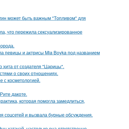
атин может быть важным "Топливом" для
ла, что пережила сексуализированное
города.
гла певицы и актрисы Mia Boyka под названием
 хита от создателя "Царицы".
стями о своих отношениях.
е с косметологией.
Рите дакоте.
практика, которая помогла замедлиться,
ия соцсетей и вызвала бурные обсуждения.
нн хэтэуэй, настолько она ответственно