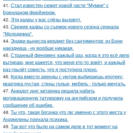
41.
Стал известен сюжет новой части "Мумии" с
Бренданом фрейзером.
42.
Эти кадры у вас слёзы вызовут.
43.
Свежие кадры со съемок нового сезона сериала
"Молодежка".
44.
Энджи вынесла вердикт без сантиментов: из Бони
наездница - ну вообще никакая.
45.
Странный феномен: каждый раз, когда я это всё дело
вытираю, мне кажется, что меня кто-то зовёт, и каждый
раз грызёт совесть, что я поступила плохо.
46.
Когда вместо аренды с уютом выбираешь ипотеку:
квартира пустая, стены голые, мебель - только мечтать.
47.
Aнекдот дня: китаянка решила набить
мотивационную татуировку на английском и получила
сообщение об ошибке.
48.
Ты что, такая богачка что ли: именно с этого места у
Анджелины поехала психика.
49.
Так вот что было на самом деле в тот момент на