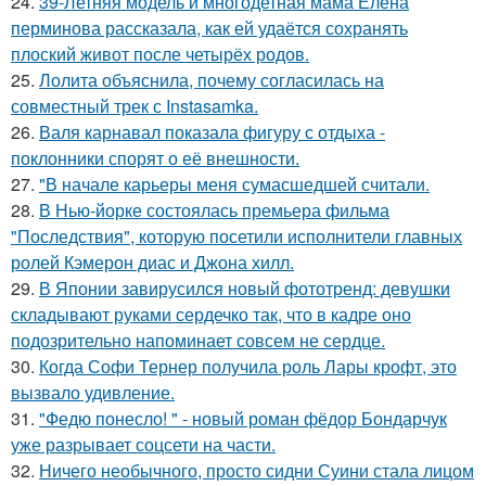
24.
39-Летняя модель и многодетная мама Елена
перминова рассказала, как ей удаётся сохранять
плоский живот после четырёх родов.
25.
Лолита объяснила, почему согласилась на
совместный трек с Instasamka.
26.
Валя карнавал показала фигуру с отдыха -
поклонники спорят о её внешности.
27.
"В начале карьеры меня сумасшедшей считали.
28.
В Нью-йорке состоялась премьера фильма
"Последствия", которую посетили исполнители главных
ролей Кэмерон диас и Джона хилл.
29.
В Японии завирусился новый фототренд: девушки
складывают руками сердечко так, что в кадре оно
подозрительно напоминает совсем не сердце.
30.
Когда Софи Тернер получила роль Лары крофт, это
вызвало удивление.
31.
"Федю понесло! " - новый роман фёдор Бондарчук
уже разрывает соцсети на части.
32.
Ничего необычного, просто сидни Суини стала лицом