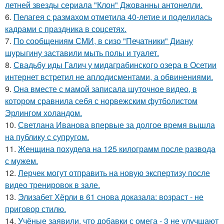
летней звезды сериала "Клон" Джованны антонелли.
6.
Пелагея с размахом отметила 40-летие и поделилась
кадрами с праздника в соцсетях.
7.
По сообщениям СМИ, в сизо "Печатники" Диану
шурыгину заставили мыть полы и туалет.
8.
Свадьбу иды Галич у мидаграбинского озера в Осетии
интернет встретил не аплодисментами, а обвинениями.
9.
Она вместе с мамой записала шуточное видео, в
котором сравнила себя с норвежским футболистом
Эрлингом холандом.
10.
Светлана Иванова впервые за долгое время вышла
на публику с супругом.
11.
Женщина похудела на 125 килограмм после развода
с мужем.
12.
Лерчек могут отправить на новую экспертизу после
видео тренировок в зале.
13.
Элизабет Хёрли в 61 снова доказала: возраст - не
приговор стилю.
14.
Учёные заявили, что добавки с омега - 3 не улучшают