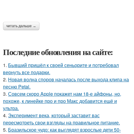
читать дальше →
Последние обновления на сайте:
1.
Бывший пришёл к своей сеньорите и потребовал
вернуть все подарки.
2.
Новая волна споров началась после выхода клипа на
песню Petal.
3.
Совсем скоро Apple покажет нам 18-е айфоны, но,
похоже, к линейке про и про Макс добавится ещё и
ультра.
4.
Эксперимент века, который заставит вас
пересмотреть свои взгляды на правильное питание.
5.
Бразильское чудо: как выглядят взрослые дети 50-