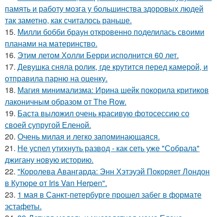
память и работу мозга у большинства здоровых людей
так заметно, как считалось раньше.
15.
Милли бобби браун откровенно поделилась своими
планами на материнство.
16.
Этим летом Холли Берри исполнится 60 лет.
17.
Девушка сняла ролик, где крутится перед камерой, и
отправила парню на оценку.
18.
Магия минимализма: Ирина шейк покорила критиков
лаконичным образом от The Row.
19.
Баста выложил очень красивую фотосессию со
своей супругой Еленой.
20.
Очень милая и легко запоминающаяся.
21.
Не успел утихнуть развод - как сеть уже "Собрала"
джигану новую историю.
22.
"Королева Авангарда: Энн Хэтэуэй Покоряет Лондон
в Кутюре от Iris Van Herpen".
23.
1 мая в Санкт-петербурге прошел забег в формате
эстафеты.