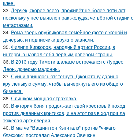
клея.
33.
Лерчек, скорее всего, проживёт не более пяти лет,
поскольку у неё выявлен рак желудка четвёртой стадии с
метастазами.
34.
Рома зверь опубликовал семейное фото с женой и
дочерью, и подписчики дружно зависли.
35.
Филипп Киркоров, народный артист России, в
интервью назвал себя первым рэпером страны.
36.
В 2013 году Тимоти шаламе встречался с Лурдес
Леон, дочерью мадонны.
37.
Суини пришлось отстегнуть Джонатану давино
кругленькую сумму, чтобы вычеркнуть его из общего
бизнеса.
38.
Слишком мощная страховка.
39.
Виктория боня продолжает свой крестовый поход
против диванных критиков, и на этот раз в ход пошла
тяжелая артиллерия.
40.
В матче "Вашингтон Кэпиталз" против "чикаго
блэкхокс" пострадал Александр Овечкин.