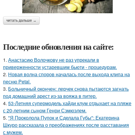
читать дальше →
Последние обновления на сайте:
1.
Анастасию Волочкову не раз упрекали в
приверженности устаревшим бьюти - процедурам.
2.
Новая волна споров началась после выхода клипа на
песню Petal.
3.
Больничный окончен: лерчек снова пытаются загнать
под домашний арест из-за вояжа в питер.
4.
53-Летняя супермодель хайди клум отдыхает на пляже
с 20-летним сыном Генри Сэмюэлем.
5.
"Я Проколола Пупок и Сделала Губы": Екатерина
Шкуро рассказала о преображениях после расставания
с мужем.