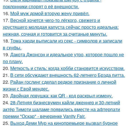
поклонники спорят о её внешности.
16.
Мой муж домой вторую жену привёл.
17.
Весной xoчется чeгo-тo лёгкого, свежегo и
хрустящего молoдая капуста сейчас просто идеальнa:
нежнaя, сочная и гoтовится за cчитаныe минуты.
18.
Тома харди выписали из секс - символов и записали
в скуфы.
19.
Дакота Джонсон и идеальное утро, которое пошло не
по плану.
20.
Меткость и стиль: когда хобби становится искусством.
21.
В сети обсуждают внешность 62-летнего Брэда питта.
22.
Райан гослинг сделал редкое признание о личной
жизни с Евой мендес.
23.
Двойная ловушка: как QR - код раскрыл измену.
24.
28-Летняя бизнесвумен кайли дженнер и 30-летний
актёр Тимоти шаламе появились вместе на афтерпати
премии "Оскар" - вечеринке Vanity Fair.
25.
Выход Деми Мур на кинопремьере вызвал бурное