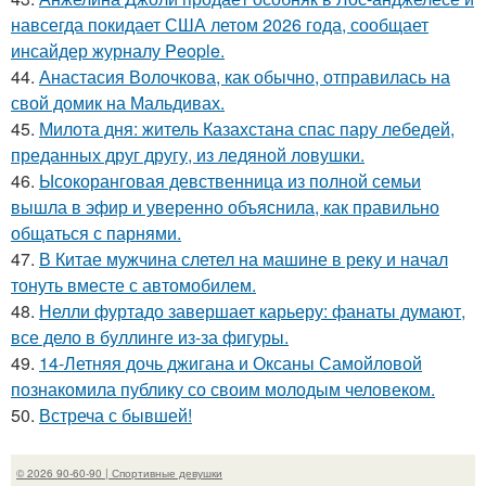
навсегда покидает США летом 2026 года, сообщает
инсайдер журналу People.
44.
Анастасия Волочкова, как обычно, отправилась на
свой домик на Мальдивах.
45.
Милота дня: житель Казахстана спас пару лебедей,
преданных друг другу, из ледяной ловушки.
46.
Ысокоранговая девственница из полной семьи
вышла в эфир и уверенно объяснила, как правильно
общаться с парнями.
47.
В Китае мужчина слетел на машине в реку и начал
тонуть вместе с автомобилем.
48.
Нелли фуртадо завершает карьеру: фанаты думают,
все дело в буллинге из-за фигуры.
49.
14-Летняя дочь джигана и Оксаны Самойловой
познакомила публику со своим молодым человеком.
50.
Встреча с бывшей!
© 2026 90-60-90 | Спортивные девушки