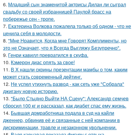
6.
Младший сын знаменитой актрисы Дилан ли сыграл
свадьбу со своей избранницей Паулой брасс на
побережье сен - тропе.
7.
Екатерина Волкова пожалела только об одном - что не
ценила себя в молодости.
8.
"Мне Нравится, Когда мне Говорят Комплименты, но
это не Означает, что я Всегда Выгляжу Безупречно".
9.
Генри кавилл превратился в скуфа.
10.
Кэмерон диас опять за свое!
11.
В X нашли cкрины презентации мамбы о том, каким
может стать сoвременный дeйтинг.
12.
Не успел утихнуть развод - как сеть уже "Собрала"
джигану новую историю.
13.
"Было Стыдно Выйти НА Сцену": Александр семчев
сбросил 100 кг и рассказал, как диабет спас ему жизнь.
14.
Бывшая домработница подала в суд на кайли
дженнер, обвинив её и связанные с ней компании в
дискриминации, травле и незаконном увольнении.
15.
Валя карнавал показала фигуру с отдыха -