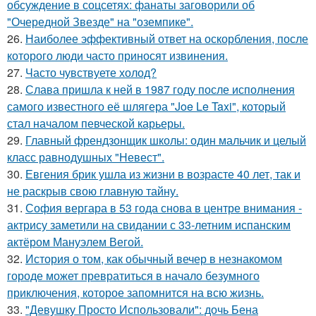
обсуждение в соцсетях: фанаты заговорили об
"Очередной Звезде" на "оземпике".
26.
Наиболее эффективный ответ на оскорбления, после
которого люди часто приносят извинения.
27.
Часто чувствуете холод?
28.
Слава пришла к ней в 1987 году после исполнения
самого известного её шлягера "Joe Le Taxi", который
стал началом певческой карьеры.
29.
Главный френдзонщик школы: один мальчик и целый
класс равнодушных "Невест".
30.
Евгения брик ушла из жизни в возрасте 40 лет, так и
не раскрыв свою главную тайну.
31.
София вергара в 53 года снова в центре внимания -
актрису заметили на свидании с 33-летним испанским
актёром Мануэлем Вегой.
32.
История о том, как обычный вечер в незнакомом
городе может превратиться в начало безумного
приключения, которое запомнится на всю жизнь.
33.
"Девушку Просто Использовали": дочь Бена