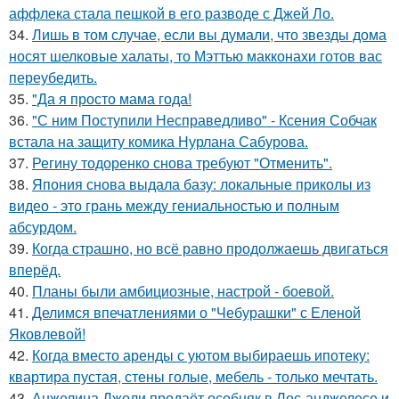
аффлека стала пешкой в его разводе с Джей Ло.
34.
Лишь в том случае, если вы думали, что звезды дома
носят шелковые халаты, то Мэттью макконахи готов вас
переубедить.
35.
"Да я просто мама года!
36.
"С ним Поступили Несправедливо" - Ксения Собчак
встала на защиту комика Нурлана Сабурова.
37.
Регину тодоренко снова требуют "Отменить".
38.
Япония снова выдала базу: локальные приколы из
видео - это грань между гениальностью и полным
абсурдом.
39.
Когда страшно, но всё равно продолжаешь двигаться
вперёд.
40.
Планы были амбициозные, настрой - боевой.
41.
Делимся впечатлениями о "Чебурашки" с Еленой
Яковлевой!
42.
Когда вместо аренды с уютом выбираешь ипотеку:
квартира пустая, стены голые, мебель - только мечтать.
43.
Анжелина Джоли продаёт особняк в Лос-анджелесе и