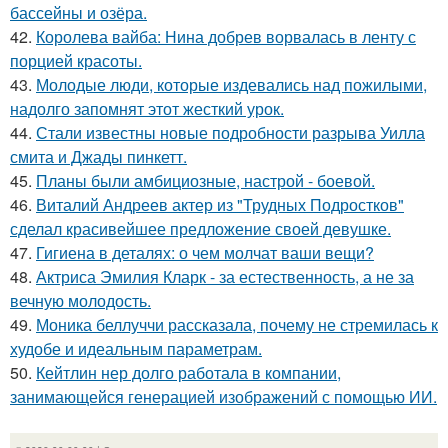
бассейны и озёра.
42.
Королева вайба: Нина добрев ворвалась в ленту с
порцией красоты.
43.
Молодые люди, которые издевались над пожилыми,
надолго запомнят этот жесткий урок.
44.
Стали известны новые подробности разрыва Уилла
смита и Джады пинкетт.
45.
Планы были амбициозные, настрой - боевой.
46.
Виталий Андреев актер из "Трудных Подростков"
сделал красивейшее предложение своей девушке.
47.
Гигиена в деталях: о чем молчат ваши вещи?
48.
Актриса Эмилия Кларк - за естественность, а не за
вечную молодость.
49.
Моника беллуччи рассказала, почему не стремилась к
худобе и идеальным параметрам.
50.
Кейтлин нер долго работала в компании,
занимающейся генерацией изображений с помощью ИИ.