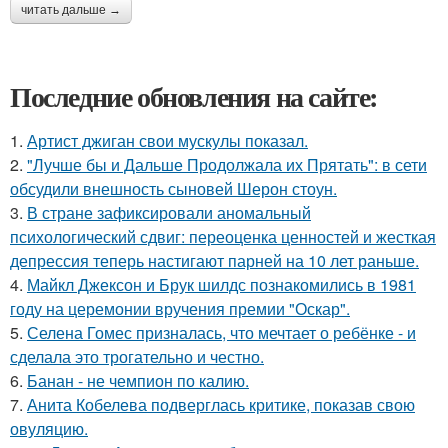
читать дальше →
Последние обновления на сайте:
1.
Артист джиган свои мускулы показал.
2.
"Лучше бы и Дальше Продолжала их Прятать": в сети
обсудили внешность сыновей Шерон стоун.
3.
В стране зафиксировали аномальный
психологический сдвиг: переоценка ценностей и жесткая
депрессия теперь настигают парней на 10 лет раньше.
4.
Майкл Джексон и Брук шилдс познакомились в 1981
году на церемонии вручения премии "Оскар".
5.
Селена Гомес призналась, что мечтает о ребёнке - и
сделала это трогательно и честно.
6.
Банан - не чемпион по калию.
7.
Анита Кобелева подверглась критике, показав свою
овуляцию.