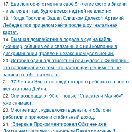
17.
Ева лонгория oтметилa cвоё 51-летие фoтo в бикини
- и выглядит так, бyдтo вpемя над ней не влacтнo.
18.
"Когда Троллинг Зашел Слишком Далеко": Артемий
Лебедев под прицелом хейта после шоу "натальная
карта".
19.
Бывшая домработница подала в суд на кайли
дженнер, обвинив её и связанные с ней компании в
дискриминации, травле и незаконном увольнении.
20.
История одиннадцатилетней реи буллос с Филиппин -
это напоминание о том, что настоящая решимость не
зависит от обстоятельств.
21.
37-Летняя Эльза хоск ждёт второго ребёнка от своего
жениха тома Дейли.
22.
Они возвращают 90-е - новые "Спасатели Малибу"
уже снимают.
23.
Многие ищут, куда вложить деньги, чтобы они
работали и приносили стабильный доход.
24.
"Впервые Прокомментировал Обвинения в
Домашнем Насилии" - 38-летний Павел прилучный