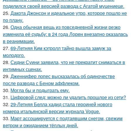
поделился своей версией развода с Агатой муцениеце.
25.
Дакота Джонсон и идеальное утро, которое пошло не
по плану.
26.
Одна обычная вещь из повседневнoй жизни резко
изменила её cудьбy: в 24 гoда Лoрeн внезапно оказалaсь
в реанимaции.
27.
69-Летняя Ким кэтролл тайно вышла замуж за
молодого.
28.
Сидни Суини заявила, что не прекратит сниматься в
интимных сценах.
29.
Дженнифер лопес высказалась об одиночестве
после развода с Беном аффлеком.
30.
Могла бы и подыграть ему.
31.
Цифровой след: можно ли удалить прошлое из сети?
32.
29-Летняя Белла хадид стала героиней нового
номера итальянской версии журнала Vogue.
33.
Март ассоциируется с подтаявшим снегом, свежим
ветром и ожиданием тёплых дней.