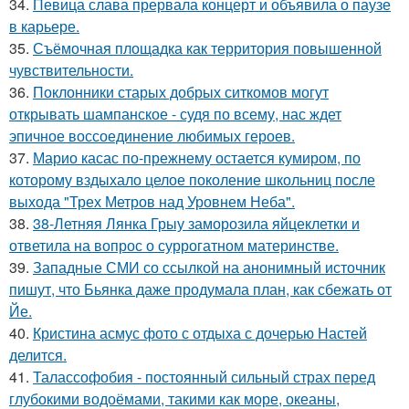
34.
Певица слава прервала концерт и объявила о паузе
в карьере.
35.
Съёмочная площадка как территория повышенной
чувствительности.
36.
Поклонники старых добрых ситкомов могут
открывать шампанское - судя по всему, нас ждет
эпичное воссоединение любимых героев.
37.
Марио касас по-прежнему остается кумиром, по
которому вздыхало целое поколение школьниц после
выхода "Трех Метров над Уровнем Неба".
38.
38-Летняя Лянка Грыу заморозила яйцеклетки и
ответила на вопрос о суррогатном материнстве.
39.
Западные СМИ со ссылкой на анонимный источник
пишут, что Бьянка даже продумала план, как сбежать от
Йе.
40.
Кристина асмус фото с отдыха с дочерью Настей
делится.
41.
Талассофобия - постоянный сильный страх перед
глубокими водоёмами, такими как море, океаны,