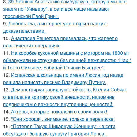
8.
39-Летнюю Анастасию самбурскую, которую мы все
знаем по "Универу", в сети всё чаще называют
"российской Евой Грин".
9.
Любовь зла, а интернет уже открыл папку с
доказательствами.
10.
Анастасия Решетова призналась, что жалеет о
пластических операциях.
11.
На коробке кухонной машины с мотором на 1800 вт
обнаружили инструкцию без лишней вежливости: "Нах *
й Тесто Сильнее, Взбивай Сливки Быстрее".
12.
Испанская школьница по имени Люсия год назад
решила написать письмо Владимиру Путину.
13.
Демонстрируя завидную стойкость, Ксения Собчак
ответила на критику своей внешности, напомнив
подписчикам о важности внутренних ценностей.
14.
Актёры, которые пожалели о своих ролях!
15.
"Они хороши , внимание, только в переписке!
16.
"Потерял Такую Шикарную Женщину" - в сети
обсуждают бывшую супругу Григория Лепса.