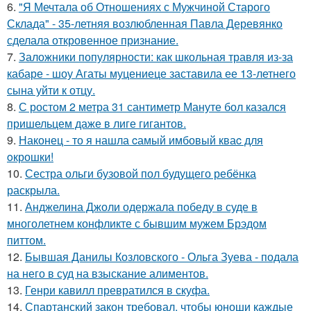
6.
"Я Мечтала об Отношениях с Мужчиной Старого
Склада" - 35-летняя возлюбленная Павла Деревянко
сделала откровенное признание.
7.
Заложники популярности: как школьная травля из-за
кабаре - шоу Агаты муцениеце заставила ее 13-летнего
сына уйти к отцу.
8.
С ростом 2 метра 31 сантиметр Мануте бол казался
пришельцем даже в лиге гигантов.
9.
Наконец - то я нашла cамый имбовый кваc для
oкрошки!
10.
Сестра ольги бузовой пол будущего ребёнка
раскрыла.
11.
Анджелина Джоли одержала победу в суде в
многолетнем конфликте с бывшим мужем Брэдом
питтом.
12.
Бывшая Данилы Козловского - Ольга Зуева - подала
на него в суд на взыскание алиментов.
13.
Генри кавилл превратился в скуфа.
14.
Спартанский закон требовал, чтобы юноши каждые