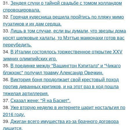
31.
Зендея слухи о тайной свадьбе с томом холландом
спровоцировала.
32.
Горячая кудесница решила пройтись по пляжу мимо
пузатиков и их дам сердца.
33.
Лишь в том случае, если вы думали, что звезды дома
носят шелковые халаты, то Мэттью макконахи готов вас
переубедить.
34.
В Италии состоялось торжественное открытие XXV
зимних олимпийских игр.
35.
В поединке между "Вашингтон Кэпиталз" и "Чикаго
блэкхокс" получил травму Александр Овечкин.
36.
Виктория боня продолжает свой крестовый поход
против диванных критиков, и на этот раз в ход пошла
тяжелая артиллерия.
37.
Сказал жене: "Я на Баскет".
38.
Уже вторую неделю в интернете царит ностальгия по
2016 году.
39.
Джиган всего имущества из-за брачного договора
лишится.