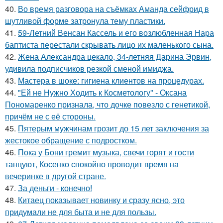
40.
Во время разговора на съёмках Аманда сейфрид в
шутливой форме затронула тему пластики.
41.
59-Летний Венсан Кассель и его возлюбленная Нара
баптиста перестали скрывать лицо их маленького сына.
42.
Жена Александра цекало, 34-летняя Дарина Эрвин,
удивила подписчиков резкой сменой имиджа.
43.
Мастера в шоке: гигиена клиентов на процедурах.
44.
"Ей не Нужно Ходить к Косметологу" - Оксана
Пономаренко признала, что дочке повезло с генетикой,
причём не с её стороны.
45.
Пятерым мужчинам грозит до 15 лет заключения за
жестокое обращение с подростком.
46.
Пока у Бони гремит музыка, свечи горят и гости
танцуют, Косенко спокойно проводит время на
вечеринке в другой стране.
47.
За деньги - конечно!
48.
Китаец показывает новинку и сразу ясно, это
придумали не для быта и не для пользы.