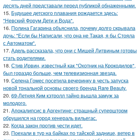
десять дней представали перед публикой обнаженными.
15.
Будущее детского плавания рождается здесь:
"Невский Форум Дети и Вода".
16.
Полина Гагарина объяснила, почему долго скрывала
дочь: "Если бы Написали, что она не Такая, я бы Стояла
с Автоматом".
17.
Адель рассказала, что они с Мишей Литвиным готовы
стать родителями.
18.
Стив Ирвин, известный как "Охотник на Крокодилов",
был гораздо больше, чем телевизионная звезда.
19.
Селена Гомес посетила вечеринку в честь запуска
новой тональной основы своего бренда Rare Beauty.
20.
69-Летняя Ким кэтролл тайно вышла замуж за
молодого.
21.
Апокалипсис в Аргентине: страшный супершторм
обрушился на город хенераль вильегас.
22.
Когда закон против чести идет.
23.
Поехали в тур на байках по тайской заднице, ветер в