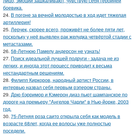
лицо, эмоции зашкаливают, чувствую себя героиней
боевика.
24.
В погоне за вечной молодостью в ход идет тяжелая
артиллерия!
25.
Лерчек, скорее всего, проживёт не более пяти лет,
поскольку у неё выявлен рак желудка четвёртой стадии с
метастазами.
26.
58-Летнюю Памелу андерсон не узнать!
27.
Поиск идеальной лучшей подруги - задача не из
легких, и иногда этот процесс приводит к весьма
нестандартным решениям.
28.
Филипп Киркоров, народный артист России, в
интервью назвал себя первым рэпером страны.
29.
Дрю бэрримор и Кэмерон диаз пьют шампанское по
дороге на премьеру "Ангелов Чарли" в Нью-йорке, 2003
год.
30.
75-Летняя роза саито открыла себя как модель в
возрасте 68лет, когда ее волосы уже полностью
поседели.