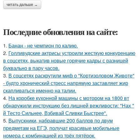
читать дальше →
Последние обновления на сайте:
1.
Банан - не чемпион по калию.
2.
Голливудские актрисы устроили жесткую конкуренцию
в соцсетях, выкатив новые горячие кадры с разницей
буквально в пару часов.
3.
В соцсетях раскрутили миф о "Кортизоловом Животе"
- будто хронический стресс напрямую заставляет жир
скапливаться именно на талии.
4.
На коробке кухонной машины с мотором на 1800 вт
обнаружили инструкцию без лишней вежливости: "Нах *
й Тесто Сильнее, Взбивай Сливки Быстрее".
5.
Выпускники, набравшие 200 баллов по двум
предметам на ЕГЭ, получат красивые мобильные
номера с комбинацией из трёх пятёрок.