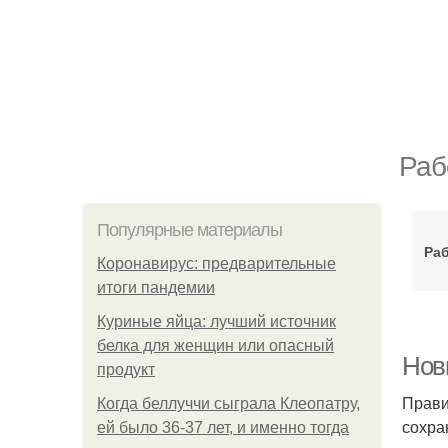
Раб
Популярные материалы
Ра
Коронавирус: предварительные
итоги пандемии
Куриные яйца: лучший источник
белка для женщин или опасный
Нов
продукт
Прави
Когда беллуччи сыграла Клеопатру,
сохра
ей было 36-37 лет, и именно тогда