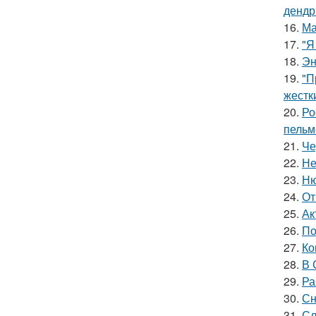
дендр
16.
Ма
17.
"Я
18.
Эн
19.
"П
жестк
20.
Ро
пельм
21.
Че
22.
Не
23.
Ню
24.
От
25.
Ак
26.
По
27.
Ко
28.
В 
29.
Ра
30.
Сн
31.
Сл