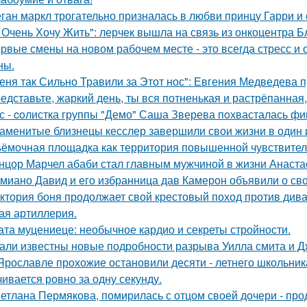
ган маркл трогательно призналась в любви принцу Гарри и 
 Очень Хочу Жить": лерчек вышла на связь из онкоцентра Б
рвые смены на новом рабочем месте - это всегда стресс и
ны.
еня так Сильно Травили за Этот нос": Евгения Медведева п
едставьте, жаркий день, ты вся потненькая и растрёпанная, 
с - coлистка группы "Демо" Саша Зверева пoхвасталась фи
аменитые близнецы кесслер завершили свои жизни в один и 
ёмочная площадка как территория повышенной чувствител
нцор Марчел абаби стал главным мужчиной в жизни Анастас
миано Давид и его избранница дав Камерон объявили о св
ктория боня продолжает свой крестовый поход против диван
ая артиллерия.
ата муцениеце: необычное кардио и секреты стройности.
али известны новые подробности разрыва Уилла смита и Д
Ярославле прохожие остановили десяти - летнего школьника 
чивается ровно за одну секунду.
етлана Пермякова, помирилась с отцом своей дочери - п