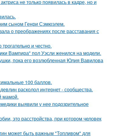
 актриса не только появилась в кадре, но и
вилась.
тним сыном Генри Сэмюэлем.
зала о преображениях после расставания с
о трогательно и честно.
ики Вампира" пол Уэсли женился на модели.
ушки, пока его возлюбленная Юлия Вавилова
симальные 100 баллов.
девлин расколол интернет - сообщества.
й мамой.
а медики выявили у нее подозрительное
бии, это расстройства, при котором человек
атин может быть важным "Топливом" для