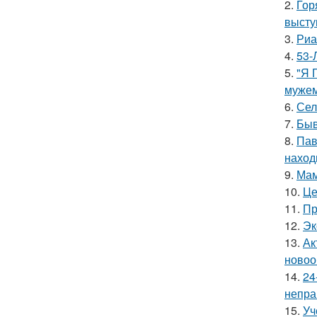
2.
Гор
высту
3.
Риа
4.
53-
5.
"Я 
мужем
6.
Сел
7.
Быв
8.
Пав
наход
9.
Мам
10.
Це
11.
Пр
12.
Эк
13.
Ак
новоо
14.
24
непра
15.
Уч