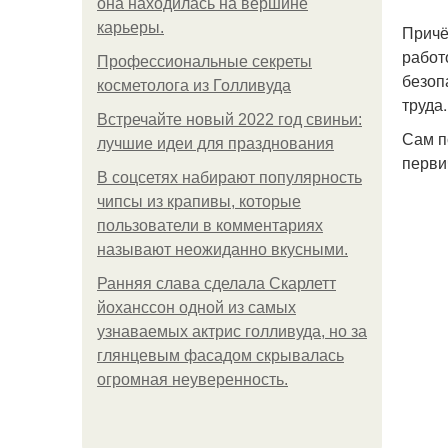
она находилась на вершине
карьеры.
Причё
работ
Профессиональные секреты
безоп
косметолога из Голливуда
труда.
Встречайте новый 2022 год свиньи:
Сам п
лучшие идеи для празднования
перви
В соцсетях набирают популярность
чипсы из крапивы, которые
пользователи в комментариях
называют неожиданно вкусными.
Ранняя слава сделала Скарлетт
йоханссон одной из самых
узнаваемых актрис голливуда, но за
глянцевым фасадом скрывалась
огромная неуверенность.