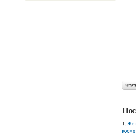
читат
Пос
1.
Жен
косме