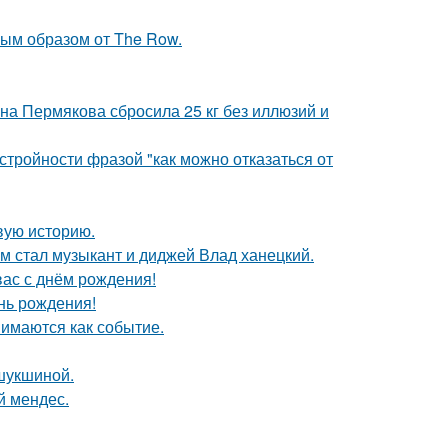
ым образом от The Row.
ана Пермякова сбросила 25 кг без иллюзий и
тройности фразой "как можно отказаться от
овую историю.
 стал музыкант и диджей Влад ханецкий.
ас с днём рождения!
нь рождения!
имаются как событие.
шукшиной.
й мендес.