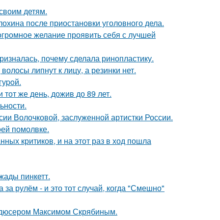
своим детям.
лохина после приостановки уголовного дела.
 огромное желание проявить себя с лучшей
ризналась, почему сделала ринопластику.
волосы липнут к лицу, а резинки нет.
гуpoй.
тот же день, дожив до 89 лет.
ьности.
ии Волочковой, заслуженной артистки России.
оей помолвке.
ных критиков, и на этот раз в ход пошла
жады пинкетт.
за рулём - и это тот случай, когда "Смешно"
родюсером Максимом Скрябиным.