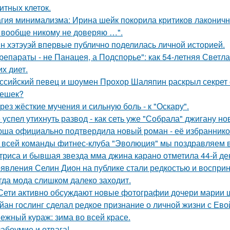
итных клеток.
гия минимализма: Ирина шейк покорила критиков лаконичн
 вообще никому не доверяю …".
н хэтэуэй впервые публично поделилась личной историей.
репараты - не Панацея, а Подспорье": как 54-летняя Светл
их диет.
ссийский певец и шоумен Прохор Шаляпин раскрыл секрет с
ешек?
рез жёсткие мучения и сильную боль - к "Оскару".
 успел утихнуть развод - как сеть уже "Собрала" джигану н
ша официально подтвердила новый роман - её избранником
 всей команды фитнес-клуба "Эволюция" мы поздравляем в
триса и бывшая звезда мма джина карано отметила 44-й де
явления Селин Дион на публике стали редкостью и восприн
гда мода слишком далеко заходит.
Сети активно обсуждают новые фотографии дочери марии 
йан гослинг сделал редкое признание о личной жизни с Ево
ежный кураж: зима во всей красе.
абоумие и отвага!