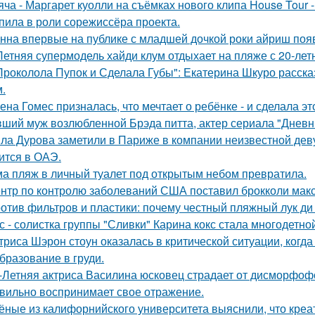
яча - Маргарет куолли на съёмках нового клипа House Tour -
пила в роли сорежиссёра проекта.
нна впервые на публике с младшей дочкой роки айриш поя
Летняя супермодель хайди клум отдыхает на пляже с 20-ле
Проколола Пупок и Сделала Губы": Екатерина Шкуро расска
.
ена Гомес призналась, что мечтает о ребёнке - и сделала эт
ший муж возлюбленной Брэда питта, актер сериала "Дневн
ла Дурова заметили в Париже в компании неизвестной дев
ится в ОАЭ.
а пляж в личный туалет под открытым небом превратила.
нтр по контролю заболеваний США поставил брокколи мак
отив фильтров и пластики: почему честный пляжный лук ди 
с - солистка группы "Сливки" Карина кокс стала многодетно
триса Шэрон стоун оказалась в критической ситуации, когд
бразование в груди.
-Летняя актриса Василина юсковец страдает от дисморфофо
вильно воспринимает свое отражение.
ёные из калифорнийского университета выяснили, что кре