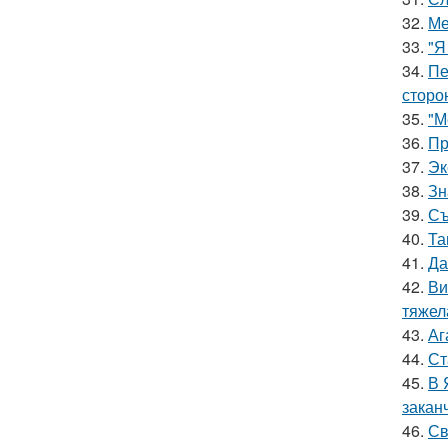
32.
Ме
33.
"Я
34.
Пе
сторо
35.
"М
36.
Пр
37.
Эк
38.
Зн
39.
Съ
40.
Та
41.
Да
42.
Ви
тяжел
43.
Аг
44.
Ст
45.
В 
закан
46.
Св