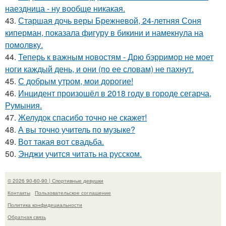
наездница - ну вообще никакая.
43.
Старшая дочь веры Брежневой, 24-летняя Соня
киперман, показала фигуру в бикини и намекнула на
помолвку.
44.
Теперь к важным новостям - Дрю бэрримор не моет
ноги каждый день, и они (по ее словам) не пахнут.
45.
С добрым утром, мои дорогие!
46.
Инцидент произошёл в 2018 году в городе сегарча,
Румыния.
47.
Желудок спасибо точно не скажет!
48.
А вы точно учитель по музыке?
49.
Вот такая вот свадьба.
50.
Энджи учится читать на русском.
© 2026 90-60-90 | Спортивные девушки
Контакты
Пользовательское соглашение
Политика конфидециальности
Обратная связь