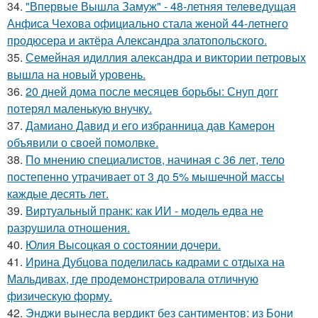
34.
"Впервые Вышла Замуж" - 48-летняя телеведущая
Анфиса Чехова официально стала женой 44-летнего
продюсера и актёра Александра златопольского.
35.
Семейная идиллия александра и виктории петровых
вышла на новый уровень.
36.
20 дней дома после месяцев борьбы: Снуп догг
потерял маленькую внучку.
37.
Дамиано Давид и его избранница дав Камерон
объявили о своей помолвке.
38.
По мнению специалистов, начиная с 36 лет, тело
постепенно утрачивает от 3 до 5% мышечной массы
каждые десять лет.
39.
Виртуальный пранк: как ИИ - модель едва не
разрушила отношения.
40.
Юлия Высоцкая о состоянии дочери.
41.
Ирина Дубцова поделилась кадрами с отдыха на
Мальдивах, где продемонстрировала отличную
физическую форму.
42.
Энджи вынесла вердикт без сантиментов: из Бони