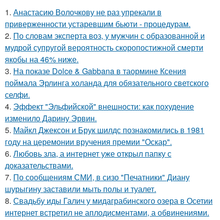
1.
Анастасию Волочкову не раз упрекали в
приверженности устаревшим бьюти - процедурам.
2.
По словам эксперта воз, у мужчин с образованной и
мудрой супругой вероятность скоропостижной смерти
якобы на 46% ниже.
3.
На показе Dolce & Gabbana в таормине Ксения
поймала Эрлинга холанда для обязательного светского
селфи.
4.
Эффект "Эльфийской" внешности: как похудение
изменило Дарину Эрвин.
5.
Майкл Джексон и Брук шилдс познакомились в 1981
году на церемонии вручения премии "Оскар".
6.
Любовь зла, а интернет уже открыл папку с
доказательствами.
7.
По сообщениям СМИ, в сизо "Печатники" Диану
шурыгину заставили мыть полы и туалет.
8.
Свадьбу иды Галич у мидаграбинского озера в Осетии
интернет встретил не аплодисментами, а обвинениями.