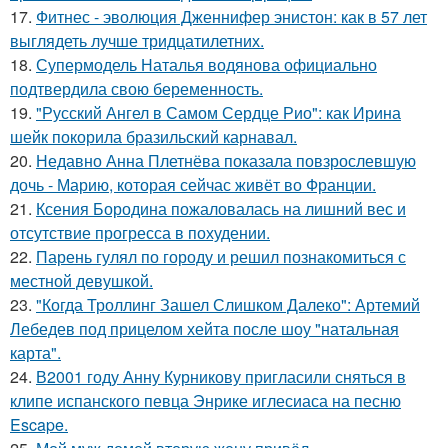
17.
Фитнес - эволюция Дженнифер энистон: как в 57 лет
выглядеть лучше тридцатилетних.
18.
Супермодель Наталья водянова официально
подтвердила свою беременность.
19.
"Русский Ангел в Самом Сердце Рио": как Ирина
шейк покорила бразильский карнавал.
20.
Недавно Анна Плетнёва показала повзрослевшую
дочь - Марию, которая сейчас живёт во Франции.
21.
Ксения Бородина пожаловалась на лишний вес и
отсутствие прогресса в похудении.
22.
Парень гулял по городу и решил познакомиться с
местной девушкой.
23.
"Когда Троллинг Зашел Слишком Далеко": Артемий
Лебедев под прицелом хейта после шоу "натальная
карта".
24.
В2001 году Анну Курникову пригласили сняться в
клипе испанского певца Энрике иглесиаса на песню
Escape.