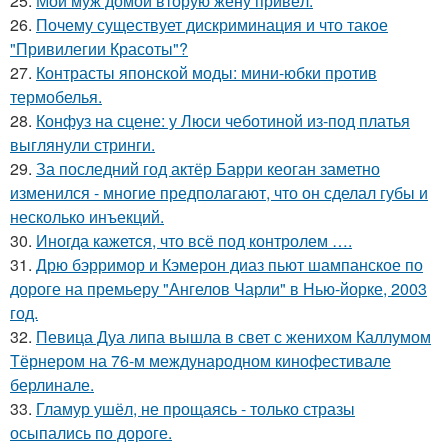
25.
Мой муж домой вторую жену привёл.
26.
Почему существует дискриминация и что такое
"Привилегии Красоты"?
27.
Контрасты японской моды: мини-юбки против
термобелья.
28.
Конфуз на сцене: у Люси чеботиной из-под платья
выглянули стринги.
29.
За последний год актёр Барри кеоган заметно
изменился - многие предполагают, что он сделал губы и
несколько инъекций.
30.
Иногда кажется, что всё под контролем ….
31.
Дрю бэрримор и Кэмерон диаз пьют шампанское по
дороге на премьеру "Ангелов Чарли" в Нью-йорке, 2003
год.
32.
Певица Дуа липа вышла в свет с женихом Каллумом
Тёрнером на 76-м международном кинофестивале
берлинале.
33.
Гламур ушёл, не прощаясь - только стразы
осыпались по дороге.