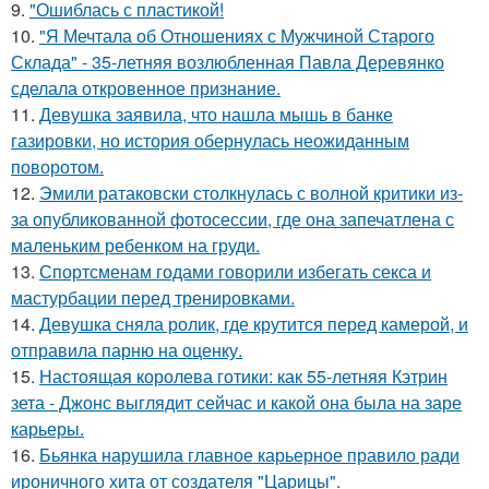
9.
"Ошиблась с пластикой!
10.
"Я Мечтала об Отношениях с Мужчиной Старого
Склада" - 35-летняя возлюбленная Павла Деревянко
сделала откровенное признание.
11.
Девушка заявила, что нашла мышь в банке
газировки, но история обернулась неожиданным
поворотом.
12.
Эмили ратаковски столкнулась с волной критики из-
за опубликованной фотосессии, где она запечатлена с
маленьким ребенком на груди.
13.
Спортсменам годами говорили избегать секса и
мастурбации перед тренировками.
14.
Девушка сняла ролик, где крутится перед камерой, и
отправила парню на оценку.
15.
Настоящая королева готики: как 55-летняя Кэтрин
зета - Джонс выглядит сейчас и какой она была на заре
карьеры.
16.
Бьянка нарушила главное карьерное правило ради
ироничного хита от создателя "Царицы".