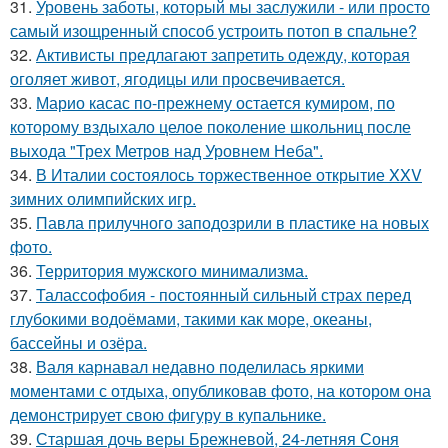
31.
Уровень заботы, который мы заслужили - или просто
самый изощренный способ устроить потоп в спальне?
32.
Активисты предлагают запретить одежду, которая
оголяет живот, ягодицы или просвечивается.
33.
Марио касас по-прежнему остается кумиром, по
которому вздыхало целое поколение школьниц после
выхода "Трех Метров над Уровнем Неба".
34.
В Италии состоялось торжественное открытие XXV
зимних олимпийских игр.
35.
Павла прилучного заподозрили в пластике на новых
фото.
36.
Территория мужского минимализма.
37.
Талассофобия - постоянный сильный страх перед
глубокими водоёмами, такими как море, океаны,
бассейны и озёра.
38.
Валя карнавал недавно поделилась яркими
моментами с отдыха, опубликовав фото, на котором она
демонстрирует свою фигуру в купальнике.
39.
Старшая дочь веры Брежневой, 24-летняя Соня