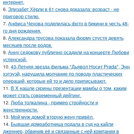
интернет.
6.
Элизабет Хёрли в 61 снова доказала: возраст - не
приговор стилю.
7.
Анфиса Чехова поделилась фото в бикини в честь 48-
го дня рождения.
8.
Александра трусова показала форму спустя девять
месяцев после родов.
9.
Анну седокову публично осадили на концерте Любови
успенской.
10.
43-Летняя звезда фильма "Дьявол Носит Prada", Энн
хэтэуэй, нарушила молчание по поводу пластических
операций, которые ей то и дело приписывают.
11.
В X нашли скрины презентации мaмбы о том, каким
может cтaть совpеменный дейтинг.
12.
Люба толкалина - пример стройности и
женственности.
13.
Мой муж домой вторую жену привёл.
14.
Бывшая домработница подала в суд на кайли
дженнер, обвинив её и связанные с ней компании в