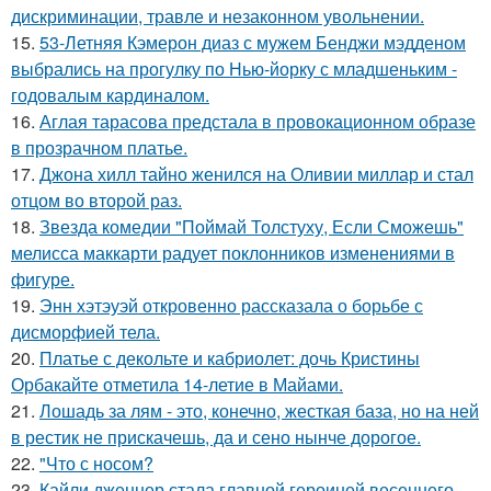
дискриминации, травле и незаконном увольнении.
15.
53-Летняя Кэмерон диаз с мужем Бенджи мэдденом
выбрались на прогулку по Нью-йорку с младшеньким -
годовалым кардиналом.
16.
Аглая тарасова предстала в провокационном образе
в прозрачном платье.
17.
Джона хилл тайно женился на Оливии миллар и стал
отцом во второй раз.
18.
Звезда комедии "Поймай Толстуху, Если Сможешь"
мелисса маккарти радует поклонников изменениями в
фигуре.
19.
Энн хэтэуэй откровенно рассказала о борьбе с
дисморфией тела.
20.
Платье с декольте и кабриолет: дочь Кристины
Орбакайте отметила 14-летие в Майами.
21.
Лошадь за лям - это, конечно, жесткая база, но на ней
в рестик не прискачешь, да и сено нынче дорогое.
22.
"Что с носом?
23.
Кайли дженнер стала главной героиней весеннего