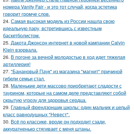
номера Vanity Fair - и это тот случай, когда эстетика
говорит громче слов.
24.
Самая высокая модель из России нашла свою
идеальную пару, встретившись с известным
баскетболистом.
25.
Дакота Джонсон интернет в новой кампании Calvin
Klein взорвала.
26.
В погоне за вечной молодостью в ход идет тяжелая
артиллерия!
27.
"Банановый Паук" из магазина "магнит" причиной
гибели семьи стал.
28.
Маленькие дети массово приобретают сладости с
таурином, которые на самом деле представляют собой
скрытую угрозу для здоровья сердца.
29.
Главный френдзонщик школы: один мальчик и целый
класс равнодушных "Невест".
30.
Всё по классике, вроде он подходит сзади,
аккуратненько стягивает с меня штаны.