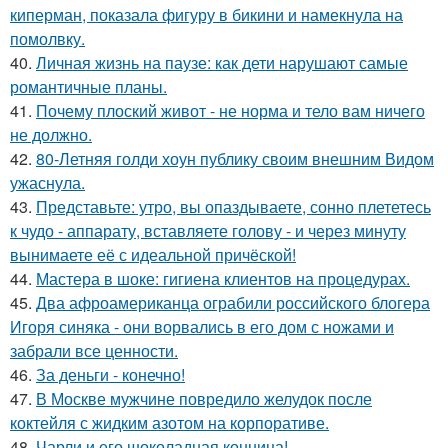
киперман, показала фигуру в бикини и намекнула на
помолвку.
40.
Личная жизнь на паузе: как дети нарушают самые
романтичные планы.
41.
Почему плоский живот - не норма и тело вам ничего
не должно.
42.
80-Летняя голди хоун публику своим внешним Видом
ужаснула.
43.
Представьте: утро, вы опаздываете, сонно плететесь
к чудо - аппарату, вставляете голову - и через минуту
вынимаете её с идеальной причёской!
44.
Мастера в шоке: гигиена клиентов на процедурах.
45.
Два афроамериканца ограбили российского блогера
Игоря синяка - они ворвались в его дом с ножами и
забрали все ценности.
46.
За деньги - конечно!
47.
В Москве мужчине повредило желудок после
коктейля с жидким азотом на корпоративе.
48.
Чарли и его шоколадная конница!