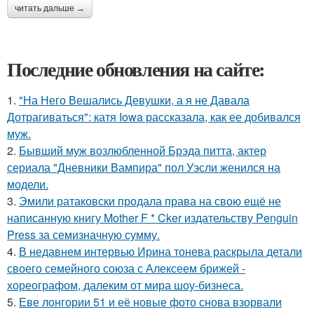
читать дальше →
Последние обновления на сайте:
1.
"На Него Вешались Девушки, а я не Давала
Дотрагиваться": катя Iowa рассказала, как ее добивался
муж.
2.
Бывший муж возлюбленной Брэда питта, актер
сериала "Дневники Вампира" пол Уэсли женился на
модели.
3.
Эмили ратаковски продала права на свою ещё не
написанную книгу Mother F * Cker издательству Penguin
Press за семизначную сумму.
4.
В недавнем интервью Ирина тонева раскрыла детали
своего семейного союза с Алексеем брижей -
хореографом, далеким от мира шоу-бизнеса.
5.
Еве лонгории 51 и её новые фото снова взорвали