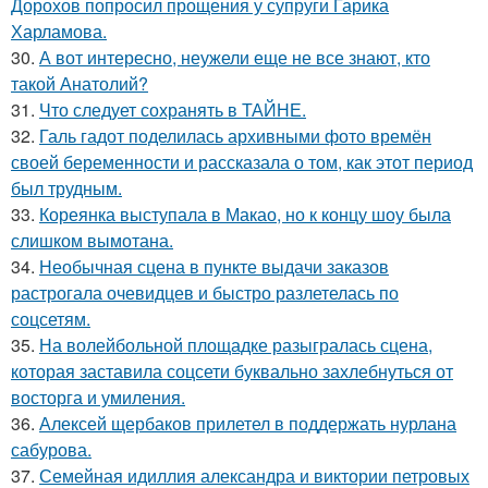
Дорохов попросил прощения у супруги Гарика
Харламова.
30.
А вот интересно, неужели еще не все знают, кто
такой Анатолий?
31.
Что следует сохранять в ТАЙНЕ.
32.
Галь гадот поделилась архивными фото времён
своей беременности и рассказала о том, как этот период
был трудным.
33.
Кореянка выступала в Макао, но к концу шоу была
слишком вымотана.
34.
Необычная сцена в пункте выдачи заказов
растрогала очевидцев и быстро разлетелась по
соцсетям.
35.
На волейбольной площадке разыгралась сцена,
которая заставила соцсети буквально захлебнуться от
восторга и умиления.
36.
Алексей щербаков прилетел в поддержать нурлана
сабурова.
37.
Семейная идиллия александра и виктории петровых