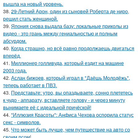
вышла на новый уровень.
38.
29-Летний Арон, один из сыновей Роберта де ниро,
решил стать женщиной.
39.
Япония снова выдала базу: локальные приколы из
видео - это грань между гениальностью и полным
абсурдом.
40.
Когда страшно, но всё равно продолжаешь двигаться
вперёд.
41.
Миллионер голливуда, который ездит на машине
2003 года.
42.
Аслан бижоев, который играл в "Даёшь Молодёжь",
теперь работает в ПВЗ.
43.
Представьте: утро, вы опаздываете, сонно плететесь
к чудо - аппарату, вставляете голову - и через минуту
вынимаете её с идеальной причёской!
44.
"Иллюзия Красоты": Анфиса Чехова оспорила статус
секс - символов.
45.
Что может быть лучше, чем путешествие на авто со
своим псом!