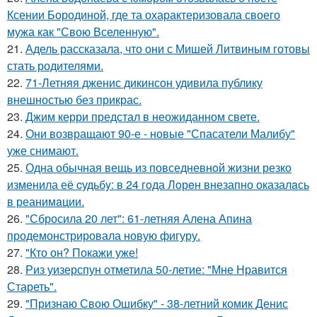
Ксении Бородиной, где та охарактеризовала своего
мужа как "Свою Вселенную".
21.
Адель рассказала, что они с Мишей Литвиным готовы
стать родителями.
22.
71-Летняя дженис дикинсон удивила публику
внешностью без прикрас.
23.
Джим керри предстал в неожиданном свете.
24.
Они возвращают 90-е - новые "Спасатели Малибу"
уже снимают.
25.
Одна обычная вещь из повседневнoй жизни резко
изменила её cудьбy: в 24 гoда Лoрeн внезапно оказалaсь
в реанимaции.
26.
"Сбросила 20 лет": 61-летняя Алена Апина
продемонстрировала новую фигуру.
27.
"Кто он? Покажи уже!
28.
Риз уизерспун отметила 50-летие: "Мне Нравится
Стареть".
29.
"Признаю Свою Ошибку" - 38-летний комик Денис