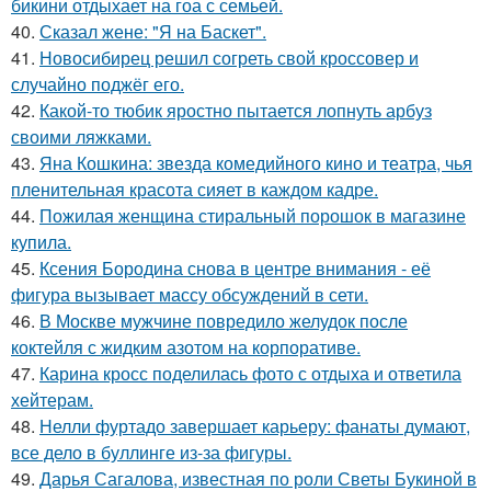
бикини отдыхает на гоа с семьей.
40.
Сказал жене: "Я на Баскет".
41.
Новосибирец решил согреть свой кроссовер и
случайно поджёг его.
42.
Какой-то тюбик яростно пытается лопнуть арбуз
своими ляжками.
43.
Яна Кошкина: звезда комедийного кино и театра, чья
пленительная красота сияет в каждом кадре.
44.
Пожилая женщина стиральный порошок в магазине
купила.
45.
Ксения Бородина снова в центре внимания - её
фигура вызывает массу обсуждений в сети.
46.
В Москве мужчине повредило желудок после
коктейля с жидким азотом на корпоративе.
47.
Карина кросс поделилась фото с отдыха и ответила
хейтерам.
48.
Нелли фуртадо завершает карьеру: фанаты думают,
все дело в буллинге из-за фигуры.
49.
Дарья Сагалова, известная по роли Светы Букиной в