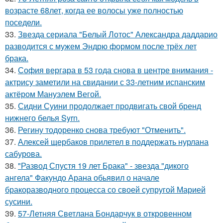
возрасте 68лет, когда ее волосы уже полностью
поседели.
33.
Звезда сериала "Белый Лотос" Александра даддарио
разводится с мужем Эндрю формом после трёх лет
брака.
34.
София вергара в 53 года снова в центре внимания -
актрису заметили на свидании с 33-летним испанским
актёром Мануэлем Вегой.
35.
Сидни Суини продолжает продвигать свой бренд
нижнего белья Syrn.
36.
Регину тодоренко снова требуют "Отменить".
37.
Алексей щербаков прилетел в поддержать нурлана
сабурова.
38.
"Развод Спустя 19 лет Брака" - звезда "дикого
ангела" Факундо Арана обьявил о начале
бракоразводного процесса со своей супругой Марией
сусини.
39.
57-Летняя Светлана Бондарчук в откровенном