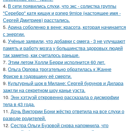
4.
В сети появились слухи, что экс - солистка группы
"Серебро" катя кищук и рэпер 9mice (настоящее имя -
Сергей Дмитриев) расстались.
5.
Арина соболенко в вене: красота, которая начинается
с энергии.
6.
Учёные заявили, что добавки с омега - 3 не улучшают
память и работу мозга у большинства здоровых людей
так заметно, как считалось раньше.
7.
Этим летом Холли Берри исполнится 60 лет.
8.
Ольга Орлова трогательно обратилась к Жанне
Фриске в годовщину её смерти.
9.
Культурный шок в Милане: Сергей бурунов и Дилара
зажгли на секретном шоу канье уэста.
10.
Энн хэтэуэй откровенно рассказала о дисморфии
тела в 43 года.
11.
Дочь Виктории Бони жёстко ответила на все слухи о
разводе родителей.
12.
Сестра Ольги Бузовой снова напомнила, что