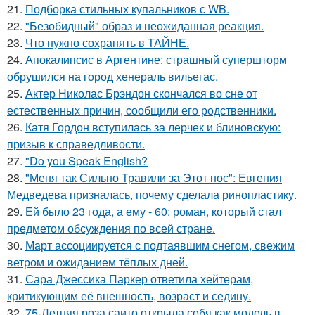
21.
Подборка стильных купальников с WB.
22.
"Безобидный" образ и неожиданная реакция.
23.
Что нужно сохранять в ТАЙНЕ.
24.
Апокалипсис в Аргентине: страшный супершторм
обрушился на город хенераль вильегас.
25.
Актер Николас Брэндон скончался во сне от
естественных причин, сообщили его родственники.
26.
Катя Гордон вступилась за лерчек и блиновскую:
призыв к справедливости.
27.
"Do you Speak English?
28.
"Меня так Сильно Травили за Этот нос": Евгения
Медведева призналась, почему сделала ринопластику.
29.
Ей было 23 года, а ему - 60: роман, который стал
предметом обсуждения по всей стране.
30.
Март ассоциируется с подтаявшим снегом, свежим
ветром и ожиданием тёплых дней.
31.
Сара Джессика Паркер ответила хейтерам,
критикующим её внешность, возраст и седину.
32.
75-Летняя роза саито открыла себя как модель в