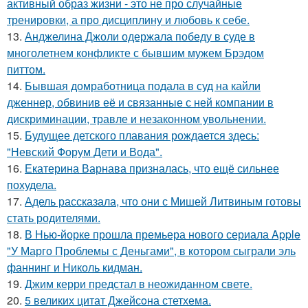
активный образ жизни - это не про случайные
тренировки, а про дисциплину и любовь к себе.
13.
Анджелина Джоли одержала победу в суде в
многолетнем конфликте с бывшим мужем Брэдом
питтом.
14.
Бывшая домработница подала в суд на кайли
дженнер, обвинив её и связанные с ней компании в
дискриминации, травле и незаконном увольнении.
15.
Будущее детского плавания рождается здесь:
"Невский Форум Дети и Вода".
16.
Екатерина Варнава призналась, что ещё сильнее
похудела.
17.
Адель рассказала, что они с Мишей Литвиным готовы
стать родителями.
18.
В Нью-йорке прошла премьера нового сериала Apple
"У Марго Проблемы с Деньгами", в котором сыграли эль
фаннинг и Николь кидман.
19.
Джим керри предстал в неожиданном свете.
20.
5 великих цитат Джейсoна стетхема.