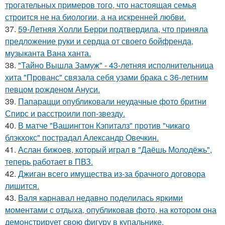
трогательных примеров того, что настоящая семья
строится не на биологии, а на искренней любви.
37.
59-Летняя Холли Берри подтвердила, что приняла
предложение руки и сердца от своего бойфренда,
музыканта Вана ханта.
38.
"Тайно Вышла Замуж" - 43-летняя исполнительница
хита "Прованс" связала себя узами брака с 36-летним
певцом рожденом Ануси.
39.
Папарацци опубликовали неудачные фото бритни
Спирс и расстроили поп-звезду.
40.
В матче "Вашингтон Кэпиталз" против "чикаго
блэкхокс" пострадал Александр Овечкин.
41.
Аслан бижоев, который играл в "Даёшь Молодёжь",
теперь работает в ПВЗ.
42.
Джиган всего имущества из-за брачного договора
лишится.
43.
Валя карнавал недавно поделилась яркими
моментами с отдыха, опубликовав фото, на котором она
демонстрирует свою фигуру в купальнике.