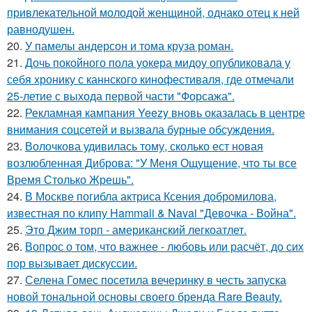
привлекательной молодой женщиной, однако отец к ней
равнодушен.
20.
У памелы андерсон и тома круза роман.
21.
Дочь покойного пола уокера мидоу опубликовала у
себя хронику с каннского кинофестиваля, где отмечали
25-летие с выхода первой части "Форсажа".
22.
Рекламная кампания Yeezy вновь оказалась в центре
внимания соцсетей и вызвала бурные обсуждения.
23.
Волочкова удивилась тому, сколько ест новая
возлюбленная Диброва: "У Меня Ощущение, что ты все
Время Столько Жрешь".
24.
В Москве погибла актриса Ксения добромилова,
известная по клипу Hammali & Navai "Девочка - Война".
25.
Это Джим торп - американский легкоатлет.
26.
Вопрос о том, что важнее - любовь или расчёт, до сих
пор вызывает дискуссии.
27.
Селена Гомес посетила вечеринку в честь запуска
новой тональной основы своего бренда Rare Beauty.