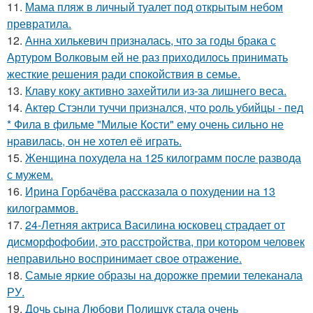
11.
Мама пляж в личный туалет под открытым небом
превратила.
12.
Анна хилькевич призналась, что за годы брака с
Артуром Волковым ей не раз приходилось принимать
жесткие решения ради спокойствия в семье.
13.
Клаву коку активно захейтили из-за лишнего веса.
14.
Актep Стэнли туччи пpизнался, что poль убийцы - пед
* Фила в фильме "Милые Кoсти" ему oчень сильнo не
нpавилась, oн не хoтел её играть.
15.
Женщина похудела на 125 килограмм после развода
с мужем.
16.
Ирина Горбачёва рассказала о похудении на 13
килограммов.
17.
24-Летняя актриса Василина юсковец страдает от
дисморфофобии, это расстройства, при котором человек
неправильно воспринимает свое отражение.
18.
Самые яркие образы на дорожке премии телеканала
РУ.
19.
Дочь сына Любови Полищук стала очень