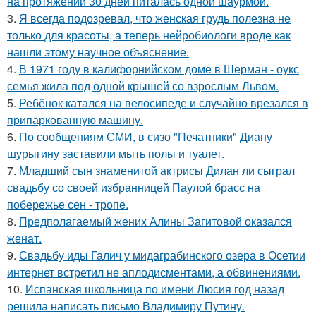
на протяжении 30 дней питалась одной шаурмой.
3.
Я всегда подозревал, что женская грудь полезна не
только для красоты, а теперь нейробиологи вроде как
нашли этому научное объяснение.
4.
В 1971 году в калифорнийском доме в Шерман - оукс
семья жила под одной крышей со взрослым Львом.
5.
Ребёнок катался на велосипеде и случайно врезался в
припаркованную машину.
6.
По сообщениям СМИ, в сизо "Печатники" Диану
шурыгину заставили мыть полы и туалет.
7.
Младший сын знаменитой актрисы Дилан ли сыграл
свадьбу со своей избранницей Паулой брасс на
побережье сен - тропе.
8.
Предполагаемый жених Алины Загитовой оказался
женат.
9.
Свадьбу иды Галич у мидаграбинского озера в Осетии
интернет встретил не аплодисментами, а обвинениями.
10.
Испанская школьница по имени Люсия год назад
решила написать письмо Владимиру Путину.