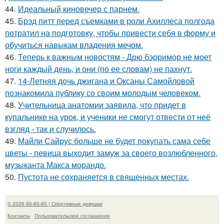
44.
Идеальный киновечер с парнем.
45.
Брэд питт перед съемками в роли Ахиллеса полгода
потратил на подготовку, чтобы привести себя в форму и
обучиться навыкам владения мечом.
46.
Теперь к важным новостям - Дрю бэрримор не моет
ноги каждый день, и они (по ее словам) не пахнут.
47.
14-Летняя дочь джигана и Оксаны Самойловой
познакомила публику со своим молодым человеком.
48.
Учительница анатомии заявила, что придет в
купальнике на урок, и ученики не смогут отвести от неё
взгляд - так и случилось.
49.
Майли Сайрус больше не будет покупать сама себе
цветы - певица выходит замуж за своего возлюбленного,
музыканта Макса морандо.
50.
Пустота не сохраняется в священных местах.
© 2026 90-60-90 | Спортивные девушки
Контакты
Пользовательское соглашение