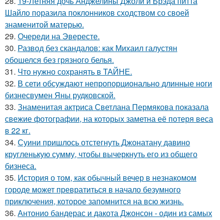
28.
19-Летняя дочь Анджелины Джоли и Брэда питта
Шайло поразила поклонников сходством со своей
знаменитой матерью.
29.
Очереди на Эвересте.
30.
Развод без скандалов: как Михаил галустян
обошелся без грязного белья.
31.
Что нужно сохранять в ТАЙНЕ.
32.
В сети обсуждают непропорционально длинные ноги
бизнесвумен Яны рудковской.
33.
Знаменитая актриса Светлана Пермякова показала
свежие фотографии, на которых заметна её потеря веса
в 22 кг.
34.
Суини пришлось отстегнуть Джонатану давино
кругленькую сумму, чтобы вычеркнуть его из общего
бизнеса.
35.
История о том, как обычный вечер в незнакомом
городе может превратиться в начало безумного
приключения, которое запомнится на всю жизнь.
36.
Антонио бандерас и дакота Джонсон - один из самых