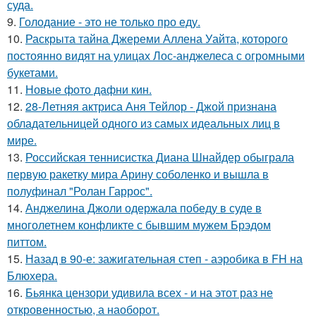
суда.
9.
Голодание - это не только про еду.
10.
Раскрыта тайна Джереми Аллена Уайта, которого
постоянно видят на улицах Лос-анджелеса с огромными
букетами.
11.
Новые фото дафни кин.
12.
28-Летняя актриса Аня Тейлор - Джой признана
обладательницей одного из самых идеальных лиц в
мире.
13.
Российская теннисистка Диана Шнайдер обыграла
первую ракетку мира Арину соболенко и вышла в
полуфинал "Ролан Гаррос".
14.
Анджелина Джоли одержала победу в суде в
многолетнем конфликте с бывшим мужем Брэдом
питтом.
15.
Назад в 90-е: зажигательная степ - аэробика в FH на
Блюхера.
16.
Бьянка цензори удивила всех - и на этот раз не
откровенностью, а наоборот.