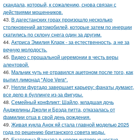
скандала, который, к сожалению, снова связан с
действиями мошенников.
43.
В дагестанских горах произошло несколько
столкновений автомобилей, которые затем по инерции
скатились по склону снега один за другим.
44.
Актриса Эмилия Кларк - за естественность, а не за
вечную молодость.
45.
Видео с прощальной церемонии в честь веры
алентовой.
46.
Мальчик чуть не отравился ацетоном после того, как
выпил лимонад "Aloe Vera".
47.
Нелли фуртадо завершает карьеру: фанаты думают,
все дело в буллинге из-за фигуры.
48.
Семейный конфликт: Шайло, младшая дочь
Анджелины Джоли и Брэда питта, отказалась от
фамилии отца в свой день рождения.
49.
Живая кукла Анок яй стала главной моделью 2025
года по решению британского совета моды.
50.
Екатерина Варнава в новом интервью честно