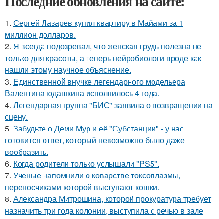
Последние обновления на сайте:
1.
Сергей Лазарев купил квартиру в Майами за 1
миллион долларов.
2.
Я всегда подозревал, что женская грудь полезна не
только для красоты, а теперь нейробиологи вроде как
нашли этому научное объяснение.
3.
Единственной внучке легендарного модельера
Валентина юдашкина исполнилось 4 года.
4.
Легендарная группа "БИС" заявила о возвращении на
сцену.
5.
Забудьте о Деми Мур и её "Субстанции" - у нас
готовится ответ, который невозможно было даже
вообразить.
6.
Когда родители только услышали "PS5".
7.
Ученые напомнили о коварстве токсоплазмы,
переносчиками которой выступают кошки.
8.
Александра Митрошина, которой прокуратура требует
назначить три года колонии, выступила с речью в зале