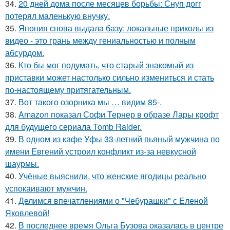
34.
20 дней дома после месяцев борьбы: Снуп догг
потерял маленькую внучку.
35.
Япония снова выдала базу: локальные приколы из
видео - это грань между гениальностью и полным
абсурдом.
36.
Кто бы мог подумать, что старый знакомый из
приставки может настолько сильно измениться и стать
по-настоящему притягательным.
37.
Вот такого озорника мы … видим 85-.
38.
Amazon показал Софи Тернер в образе Лары крофт
для будущего сериала Tomb Raider.
39.
В одном из кафе Уфы 33-летний пьяный мужчина по
имени Евгений устроил конфликт из-за невкусной
шаурмы.
40.
Учёные выяснили, что женские ягодицы реально
успокаивают мужчин.
41.
Делимся впечатлениями о "Чебурашки" с Еленой
Яковлевой!
42.
В последнее время Ольга Бузова оказалась в центре