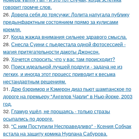
говорит громче слов.
26.
Довела себя до трясучки: Лолита напугала публику
предынфарктным состоянием прямо за кулисами
кремля.
27.
Когда жажда внимания сильнее здравого смысла.
28.
Снесла Суини с пьедестала одной фотосессией -
магия притягательности дакоты Джонсон.
29.
Хочется спросить: что у вас там происходит?
30.
Поиск идеальной лучшей подруги - задача не из
легких, и иногда этот процесс приводит к весьма
нестандартным решениям.
31.
Дрю бэрримор и Кэмерон диаз пьют шампанское по
дороге на премьеру "Ангелов Чарли" в Нью-йорке, 2003
год.
32.
Гламур ушёл, не прощаясь - только стразы
осыпались по дороге.
33.
"С ним Поступили Несправедливо" - Ксения Собчак
встала на защиту комика Нурлана Сабурова.