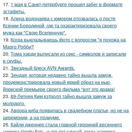
17.
1 мая в Санкт-петербурге прошел забег в формате
эстафеты.
18.
Алена водонаева с юмором отозвалась о посте
Ксении Бородиной, где та охарактеризовала своего
мужа как "Свою Вселенную".
19.
Когда выкладываешь фото с вопросом "я похожа на
Марго Робби?
20.
Тома харди выписали из секс - символов и записали
в скуфы.
21.
Звездный блеск AVN Awards.
22.
Зендая, которая недавно тайно вышла замуж,
продемонстрировала новый яркий образ на нью-
йоркской премьере своего фильма "вот это драма!
23.
69-Летняя Ким кэтролл тайно вышла замуж за
молодого.
24.
Аврора киба появилась в свадебном платье, но не на
церемонии, а на подиуме.
25.
Кайли дженнер стала главной героиней весеннего
номера Vanity Fair - и это тот случай, когда эстетика