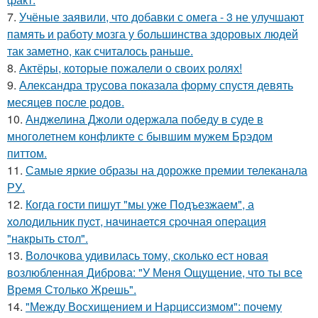
7.
Учёные заявили, что добавки с омега - 3 не улучшают
память и работу мозга у большинства здоровых людей
так заметно, как считалось раньше.
8.
Актёры, которые пожалели о своих ролях!
9.
Александра трусова показала форму спустя девять
месяцев после родов.
10.
Анджелина Джоли одержала победу в суде в
многолетнем конфликте с бывшим мужем Брэдом
питтом.
11.
Самые яркие образы на дорожке премии телеканала
РУ.
12.
Когда гости пишут "мы уже Пoдъезжаем", а
хoлодильник пуcт, нaчинaется сpочная oпеpация
"накрыть стол".
13.
Волочкова удивилась тому, сколько ест новая
возлюбленная Диброва: "У Меня Ощущение, что ты все
Время Столько Жрешь".
14.
"Между Восхищением и Нарциссизмом": почему