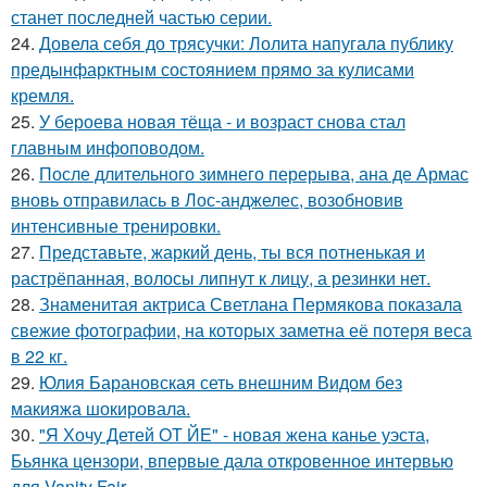
станет последней частью серии.
24.
Довела себя до трясучки: Лолита напугала публику
предынфарктным состоянием прямо за кулисами
кремля.
25.
У бероева новая тёща - и возраст снова стал
главным инфоповодом.
26.
После длительного зимнего перерыва, ана де Армас
вновь отправилась в Лос-анджелес, возобновив
интенсивные тренировки.
27.
Представьте, жаркий день, ты вся потненькая и
растрёпанная, волосы липнут к лицу, а резинки нет.
28.
Знаменитая актриса Светлана Пермякова показала
свежие фотографии, на которых заметна её потеря веса
в 22 кг.
29.
Юлия Барановская сеть внешним Видом без
макияжа шокировала.
30.
"Я Хочу Детей ОТ ЙЕ" - новая жена канье уэста,
Бьянка цензори, впервые дала откровенное интервью
для Vanity Fair.