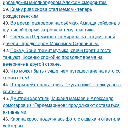
ирландским миллиардером Алексом смёрфитом.
39.
Киану ривз снова стал мемом - теперь
рождественским.
40.
Во время разговора на съёмках Аманда сейфрид в
шутливой форме затронула тему пластики.
41.
Светлана Пермякова, помирилась с отцом своей
дочери - продюсером Максимом Скрябиным.
42.
Пока у Бони гремит музыка, свечи горят и гости
танцуют, Косенко спокойно проводит время на
вечеринке в другой стране.
43.
Что может быть лучше, чем путешествие на авто со
своим псом!
44.
Шторм хейта: как актриса "Русалочки" столкнулась с
критикой.
45.
Дмитрий харатьян, Михаил мамаев и Александр
домогаров из "Гардемаринов" продолжают оставаться
активными.
46.
Карина кросс поделилась фото с отдыха и ответила
хейтерам.