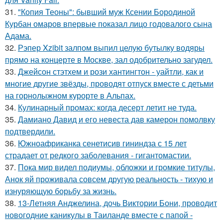
31.
"Копия Теоны": бывший муж Ксении Бородиной
Курбан омаров впервые показал лицо годовалого сына
Адама.
32.
Рэпер Xzibit залпом выпил целую бутылку водяры
прямо на концерте в Москве, зал одобрительно загудел.
33.
Джейсон стэтхем и рози хантингтон - уайтли, как и
многие другие звёзды, проводят отпуск вместе с детьми
на горнолыжном курорте в Альпах.
34.
Кулинарный промах: когда десерт летит не туда.
35.
Дамиано Давид и его невеста дав камерон помолвку
подтвердили.
36.
Южноафриканка сенетисив гининдза с 15 лет
страдает от редкого заболевания - гигантомастии.
37.
Пока мир видел подиумы, обложки и громкие титулы,
Анок яй проживала совсем другую реальность - тихую и
изнуряющую борьбу за жизнь.
38.
13-Летняя Анджелина, дочь Виктории Бони, проводит
новогодние каникулы в Таиланде вместе с папой -