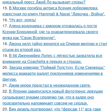
идеальный пресс Джей Ло вызывает споры?
15.
В Москве погибла актриса Ксения добромилова,
известная по клипу Hammali & Navai "Девочка - Война".
16.
"Ну вот, опять!
17.
Алена водонаева с юмором отозвалась о посте
Ксении Бородиной, где та охарактеризовала своего
мужа как "Свою Вселенную".
18.
Джона хилл тайно женился на Оливии миллар и стал
отцом во второй раз.
19.
В 56 Дженнифер Лопес с лёгкостью захватила все
внимание на Coachella в перьях и стразах.
20.
Звезда комедии "Поймай Толстуху, Если Сможешь"
мелисса маккарти радует поклонников изменениями в
фигуре.
21.
Джим керри предстал в неожиданном свете.
22.
В Японии завирусился новый фототренд: девушки
складывают руками сердечко так, что в кадре оно
подозрительно напоминает совсем не сердце.
23.
Вин дизель подтвердил, что "форсаж 11" все-таки