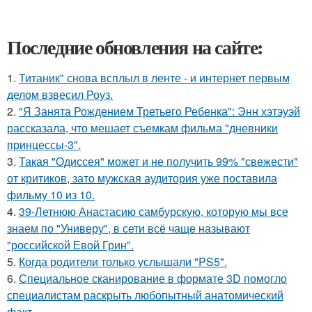
Последние обновления на сайте:
1.
Титаник" снова всплыл в ленте - и интернет первым
делом взвесил Роуз.
2.
"Я Занята Рождением Третьего Ребенка": Энн хэтэуэй
рассказала, что мешает съемкам фильма "дневники
принцессы-3".
3.
Такая "Одиссея" может и не получить 99% "свежести"
от критиков, зато мужская аудитория уже поставила
фильму 10 из 10.
4.
39-Летнюю Анастасию самбурскую, которую мы все
знаем по "Универу", в сети всё чаще называют
"российской Евой Грин".
5.
Когда родители только услышали "PS5".
6.
Специальное сканирование в формате 3D помогло
специалистам раскрыть любопытный анатомический
факт.