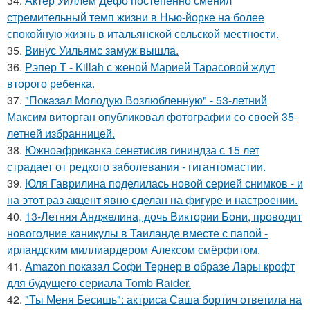
34.
Актер Уиллем Дефо постепенно сменил
стремительный темп жизни в Нью-йорке на более
спокойную жизнь в итальянской сельской местности.
35.
Винус Уильямс замуж вышла.
36.
Рэпер T - Killah с женой Марией Тарасовой ждут
второго ребенка.
37.
"Показал Молодую Возлюбленную" - 53-летний
Максим виторган опубликовал фотографии со своей 35-
летней избранницей.
38.
Южноафриканка сенетисив гининдза с 15 лет
страдает от редкого заболевания - гигантомастии.
39.
Юля Гаврилина поделилась новой серией снимков - и
на этот раз акцент явно сделан на фигуре и настроении.
40.
13-Летняя Анджелина, дочь Виктории Бони, проводит
новогодние каникулы в Таиланде вместе с папой -
ирландским миллиардером Алексом смёрфитом.
41.
Amazon показал Софи Тернер в образе Лары крофт
для будущего сериала Tomb Raider.
42.
"Ты Меня Бесишь": актриса Саша бортич ответила на