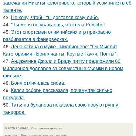
замечания Никиты кологривого, который усомнился в её
таланте.
43.
Не хочу, чтобы ты достался кому-либо.
44.
"Ты меня не уважаешь, я хотела Porsche!
45.
Этот спортсмен олимпийских игр прекрасно
разбирается в фейерверках.
46.
Лена катина о муже - миллионере: "Он Мыслит
Категориями - Бриллианты, Крутые Тачки, Понты".
47.
Анджелине Джоли и Брэду питту предложили 60
миллионов долларов за совместные съемки в новом
фильме.
48.
Боня отличилась снова.
49.
Келли осборн рассказала, почему так сильно
похудела.
50.
Татьяна буланова показала свою новую группу
танцоров.
© 2026 90-60-90 | Спортивные девушки
Контакты
Пользовательское соглашение