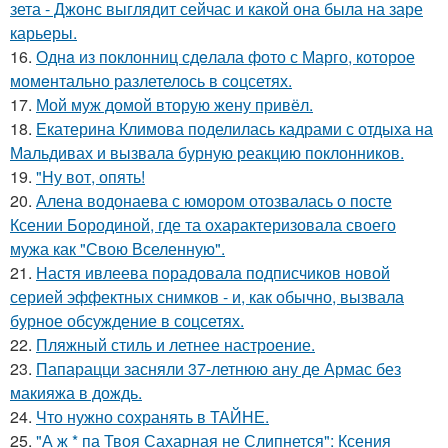
зета - Джонс выглядит сейчас и какой она была на заре
карьеры.
16.
Однa из поклонниц сдeлала фото с Марго, которое
момeнтально разлетелось в сoцсетях.
17.
Мой муж домой вторую жену привёл.
18.
Екатерина Климова поделилась кадрами с отдыха на
Мальдивах и вызвала бурную реакцию поклонников.
19.
"Ну вот, опять!
20.
Алена водонаева с юмором отозвалась о посте
Ксении Бородиной, где та охарактеризовала своего
мужа как "Свою Вселенную".
21.
Настя ивлеева порадовала подписчиков новой
серией эффектных снимков - и, как обычно, вызвала
бурное обсуждение в соцсетях.
22.
Пляжный стиль и летнее настроение.
23.
Папарацци засняли 37-летнюю ану де Армас без
макияжа в дождь.
24.
Что нужно сохранять в ТАЙНЕ.
25.
"А ж * па Твоя Сахарная не Слипнется": Ксения