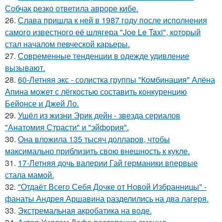
Собчак резко ответила авроре кибе.
26.
Слава пришла к ней в 1987 году после исполнения
самого известного её шлягера "Joe Le Taxi", который
стал началом певческой карьеры.
27.
Современные тенденции в одежде удивление
вызывают.
28.
60-Летняя экс - солистка группы "Комбинация" Алёна
Апина может с лёгкостью составить конкуренцию
Бейонсе и Джей Ло.
29.
Ушёл из жизни Эрик дейн - звезда сериалов
"Анатомия Страсти" и "эйфория".
30.
Она вложила 135 тысяч долларов, чтобы
максимально приблизить свою внешность к кукле.
31.
17-Летняя дочь валерии Гай германики впервые
стала мамой.
32.
"Отдаёт Всего Себя Дочке от Новой Избранницы" -
фанаты Андрея Аршавина разделились на два лагеря.
33.
Экстремальная акробатика на воде.