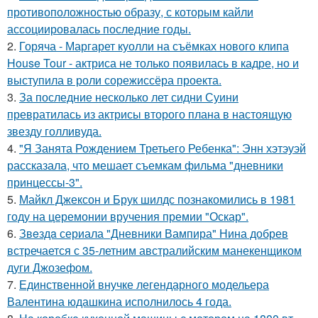
противоположностью образу, с которым кайли
ассоциировалась последние годы.
2.
Горяча - Маргарет куолли на съёмках нового клипа
House Tour - актриса не только появилась в кадре, но и
выступила в роли сорежиссёра проекта.
3.
За последние несколько лет сидни Суини
превратилась из актрисы второго плана в настоящую
звезду голливуда.
4.
"Я Занята Рождением Третьего Ребенка": Энн хэтэуэй
рассказала, что мешает съемкам фильма "дневники
принцессы-3".
5.
Майкл Джексон и Брук шилдс познакомились в 1981
году на церемонии вручения премии "Оскар".
6.
Звeздa сериала "Дневники Вампира" Нина добрев
встречается с 35-летним австралийским манекенщиком
дуги Джозефом.
7.
Единственной внучке легендарного модельера
Валентина юдашкина исполнилось 4 года.