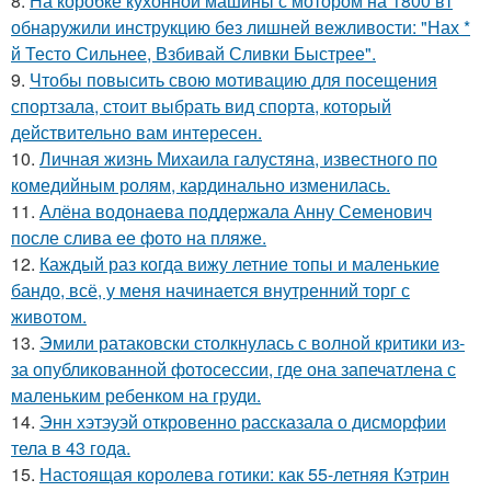
8.
На коробке кухонной машины с мотором на 1800 вт
обнаружили инструкцию без лишней вежливости: "Нах *
й Тесто Сильнее, Взбивай Сливки Быстрее".
9.
Чтобы повысить свою мотивацию для посещения
спортзала, стоит выбрать вид спорта, который
действительно вам интересен.
10.
Личная жизнь Михаила галустяна, известного по
комедийным ролям, кардинально изменилась.
11.
Алёна водонаева поддержала Анну Семенович
после слива ее фото на пляже.
12.
Каждый раз когда вижу летние топы и маленькие
бандо, всё, у меня начинается внутренний торг с
животом.
13.
Эмили ратаковски столкнулась с волной критики из-
за опубликованной фотосессии, где она запечатлена с
маленьким ребенком на груди.
14.
Энн хэтэуэй откровенно рассказала о дисморфии
тела в 43 года.
15.
Настоящая королева готики: как 55-летняя Кэтрин