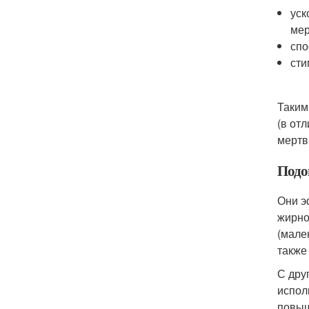
уск
мер
спо
сти
Таким
(в от
мертв
Подо
Они э
жирно
(мале
также
С дру
испол
повыш