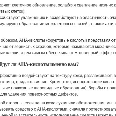
оряют клеточное обновление, ослабляя сцепление нижних 
твых клеток);
собствуют увлажнению и воздействуют на эластичность бла
мулируют образование межклеточных связей, а также актив
 образом, AHA-кислоты (фруктовые кислоты) представляют
личие от зернистых скрабов, которые называются механиче
ые клетки, и тем самым обеспечивают мгновенный эффект 
йдут ли AHA-кислоты именно вам?
ффективно воздействуют на текстуру кожи, разглаживают, 
го типа, придают сияние. Кроме того, использование кисло
нькие подкожные шаровидные образования), борьбы с появ
 для удаления поверхностных дефектов.
гой стороны, если ваша кожа сухая или обезвоженная, мы н
ьзовать средство с AHA-кислотами, сначала протестировать
енной чувствительности использование средств может выз