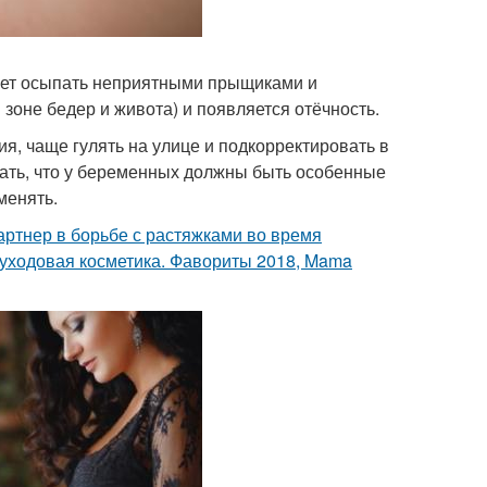
жет осыпать неприятными прыщиками и
зоне бедер и живота) и появляется отёчность.
я, чаще гулять на улице и подкорректировать в
умать, что у беременных должны быть особенные
менять.
ртнер в борьбе с растяжками во время
ая уходовая косметика. Фавориты 2018, Mama