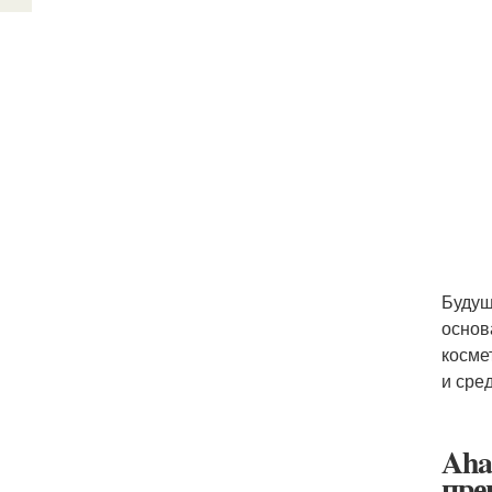
Будущ
основ
косме
и сре
Aha
пре