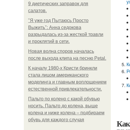
у
9 диетических заправок для
салатов.
"Я уже год Пытаюсь Просто
Выжить": Анна седокова
разрыдалась из-за жесткой травли
и проклятий в сети.
Новая волна споров началась
после выхода клипа на песню Petal.
К
К началу 1980-х Кристи бринкли
Р
стала лицом американского
моделинга и главным воплощением
К
естественной привлекательности.
Пальто по колено с какой обувью
носить. Пальто до колена, выше
колена и ниже колена – подбираем
обувь для каждого случая
Как