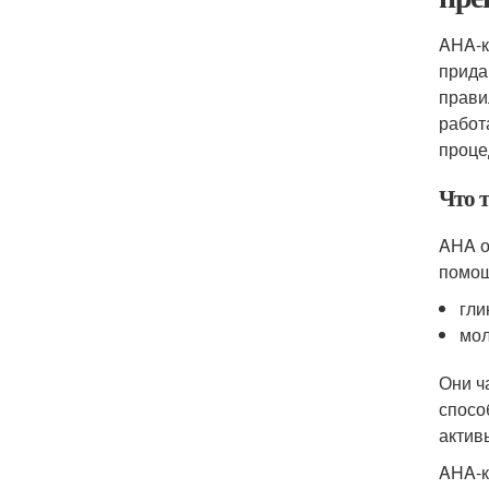
AHA-к
прида
прави
работ
проце
Что 
AHA о
помощ
гли
мол
Они ч
спосо
актив
AHA-к