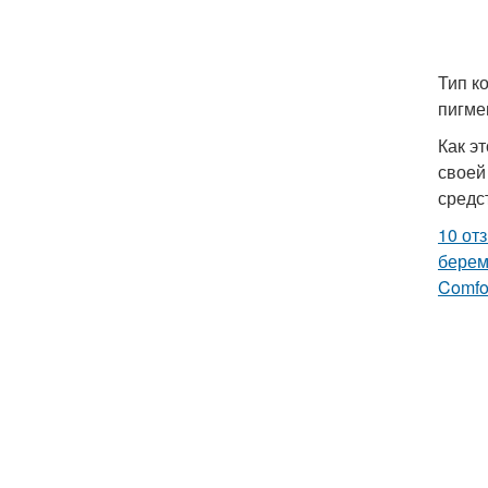
Тип к
пигме
Как э
своей
средс
10 от
берем
Comfo