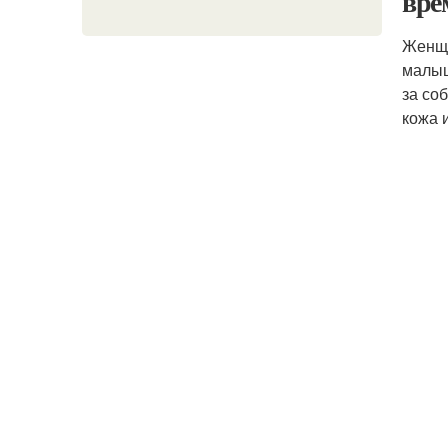
вре
Женщи
малыш
за со
кожа 