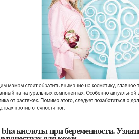
им мамам стоит обратить внимание на косметику, главное т
анный на натуральных компонентах. Особенно актуальной 
тика от растяжек. Помимо этого, следует позаботиться о до
дствах против отёчности ног.
 bha кислоты при беременности. Узнат
имуществах для кожи