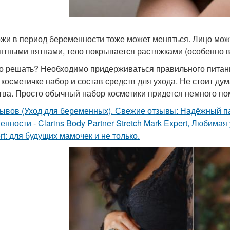
ожи в период беременности тоже может меняться. Лицо мо
нтными пятнами, тело покрывается растяжками (особенно в 
то решать? Необходимо придерживаться правильного питани
 косметичке набор и состав средств для ухода. Не стоит д
тва. Просто обычный набор косметики придется немного по
зывов (Уход для беременных). Свежие отзывы: Надёжный па
енности - Clarins Body Partner Stretch Mark Expert, Любим
rt: для будущих мамочек и не только.