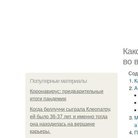
Как
во 
Сод
К
Популярные материалы
A
Коронавирус: предварительные
итоги пандемии
Когда беллуччи сыграла Клеопатру,
ей было 36-37 лет, и именно тогда
М
она находилась на вершине
а
карьеры.
П