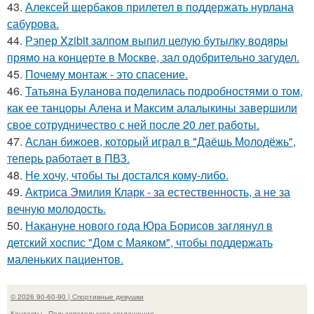
43.
Алексей щербаков прилетел в поддержать нурлана
сабурова.
44.
Рэпер Xzibit залпом выпил целую бутылку водяры
прямо на концерте в Москве, зал одобрительно загудел.
45.
Почему монтаж - это спасение.
46.
Татьяна Буланова поделилась подробностями о том,
как ее танцоры Алена и Максим алалыкины завершили
свое сотрудничество с ней после 20 лет работы.
47.
Аслан бижоев, который играл в "Даёшь Молодёжь",
теперь работает в ПВЗ.
48.
Не хочу, чтобы ты достался кому-либо.
49.
Актриса Эмилия Кларк - за естественность, а не за
вечную молодость.
50.
Накануне нового года Юра Борисов заглянул в
детский хоспис "Дом с Маяком", чтобы поддержать
маленьких пациентов.
© 2026 90-60-90 | Спортивные девушки
Контакты
Пользовательское соглашение