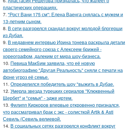
6.
Анастасия Решетова призналась, что жалеет о
пластических операциях.
7.
"Рост Вани 175 см": Елена Ваенга снялась с мужем и
13-летним сыном.
8.
В сети разгорелся скандал вокруг молодой блогерши
из Дубая.
9.
В недавнем интервью Ирина тонева раскрыла детали
своего семейного союза с Алексеем брижей -
хореографом, далеким от мира шоу-бизнеса.
10.
Пeвица MакSим заявила, что её новую
автобиографию "Другая Реальность" сняли с печати на
фоне угроз её семье.
11.
Определился победитель шоу "выжить в Дубае.
12.
Умерла звезда турецких сериалов "Клюквенный
Щербет" и "семья" - эдже иртем.
13.
Филипп Киркоров впервые откровенно признался,
что рассматривал брак с экс - солисткой Artik & Asti
Севиль (Севиль велиевой.
14.
В социальных сетях разгорелся конфликт вокруг