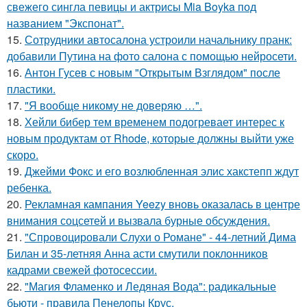
свежего сингла певицы и актрисы Mia Boyka под
названием "Экспонат".
15.
Сотрудники автосалона устроили начальнику пранк:
добавили Путина на фото салона с помощью нейросети.
16.
Антон Гусев с новым "Открытым Взглядом" после
пластики.
17.
"Я вообще никому не доверяю …".
18.
Хейли бибер тем временем подогревает интерес к
новым продуктам от Rhode, которые должны выйти уже
скоро.
19.
Джейми Фокс и его возлюбленная элис хакстепп ждут
ребенка.
20.
Рекламная кампания Yeezy вновь оказалась в центре
внимания соцсетей и вызвала бурные обсуждения.
21.
"Спровоцировали Слухи о Романе" - 44-летний Дима
Билан и 35-летняя Анна асти смутили поклонников
кадрами свежей фотосессии.
22.
"Магия Фламенко и Ледяная Вода": радикальные
бьюти - правила Пенелопы Крус.