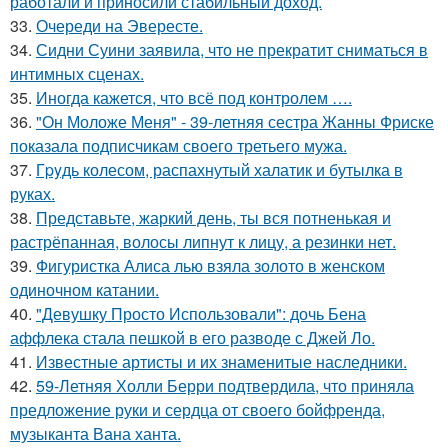
работали и приносили стабильный доход.
33.
Очереди на Эвересте.
34.
Сидни Суини заявила, что не прекратит сниматься в
интимных сценах.
35.
Иногда кажется, что всё под контролем ….
36.
"Он Моложе Меня" - 39-летняя сестра Жанны Фриске
показала подписчикам своего третьего мужа.
37.
Гpyдь колесом, распахнутый халатик и бутылка в
руках.
38.
Представьте, жаркий день, ты вся потненькая и
растрёпанная, волосы липнут к лицу, а резинки нет.
39.
Фигуристка Алиса лью взяла золото в женском
одиночном катании.
40.
"Девушку Просто Использовали": дочь Бена
аффлека стала пешкой в его разводе с Джей Ло.
41.
Известные артисты и их знаменитые наследники.
42.
59-Летняя Холли Берри подтвердила, что приняла
предложение руки и сердца от своего бойфренда,
музыканта Вана ханта.