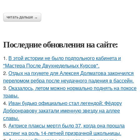
читать дальше →
Последние обновления на сайте:
1.
В этой истории не было подпольного кабинета и
"Мастера После Двухнедельных Курсов".
2.
Отдых на пхукете для Алексея Долматова закончился
переломом ребра после неудачного падения в бассейн.
3.
Оказалось, летом можно нормально поднять на покосе
травы.
4.
Иван будько официально стал легендой: Фёдору
Добронравову закатали именную звезду на аллее
славы.
5.
Актрисе плаксы мертл было 37, когда она прошла
кастинг на роль 14-летней призрачной школьницы.