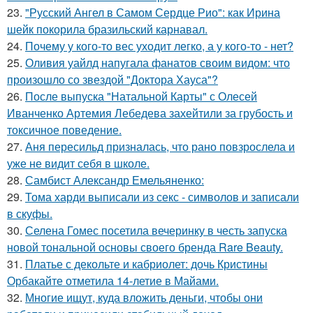
23.
"Русский Ангел в Самом Сердце Рио": как Ирина
шейк покорила бразильский карнавал.
24.
Почему у кого-то вес уходит легко, а у кого-то - нет?
25.
Оливия уайлд напугала фанатов своим видом: что
произошло со звездой "Доктора Хауса"?
26.
После выпуска "Натальной Карты" с Олесей
Иванченко Артемия Лебедева захейтили за грубость и
токсичное поведение.
27.
Аня пересильд призналась, что рано повзрослела и
уже не видит себя в школе.
28.
Самбист Александр Емельяненко:
29.
Тома харди выписали из секс - символов и записали
в скуфы.
30.
Селена Гомес посетила вечеринку в честь запуска
новой тональной основы своего бренда Rare Beauty.
31.
Платье с декольте и кабриолет: дочь Кристины
Орбакайте отметила 14-летие в Майами.
32.
Многие ищут, куда вложить деньги, чтобы они