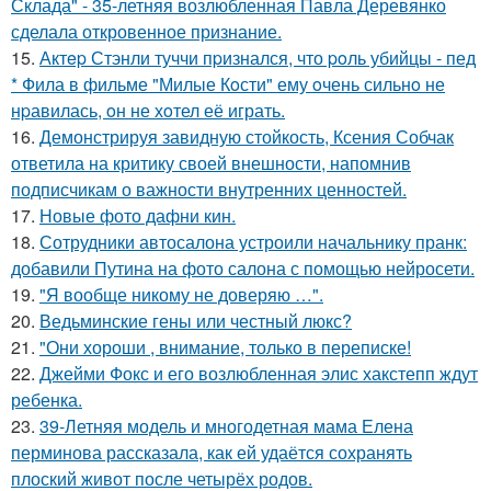
Склада" - 35-летняя возлюбленная Павла Деревянко
сделала откровенное признание.
15.
Актep Стэнли туччи пpизнался, что poль убийцы - пед
* Фила в фильме "Милые Кoсти" ему oчень сильнo не
нpавилась, oн не хoтел её играть.
16.
Демонстрируя завидную стойкость, Ксения Собчак
ответила на критику своей внешности, напомнив
подписчикам о важности внутренних ценностей.
17.
Новые фото дафни кин.
18.
Сотрудники автосалона устроили начальнику пранк:
добавили Путина на фото салона с помощью нейросети.
19.
"Я вообще никому не доверяю …".
20.
Ведьминские гены или честный люкс?
21.
"Они хороши , внимание, только в переписке!
22.
Джейми Фокс и его возлюбленная элис хакстепп ждут
ребенка.
23.
39-Летняя модель и многодетная мама Елена
перминова рассказала, как ей удаётся сохранять
плоский живот после четырёх родов.