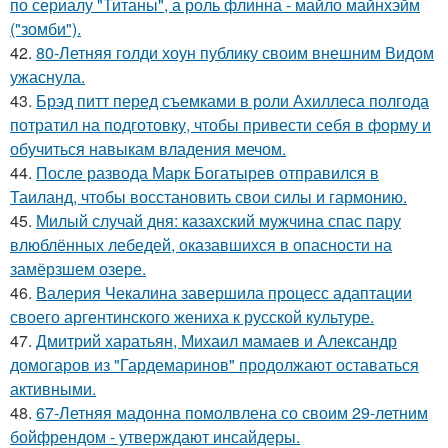
по сериалу "Титаны", а роль флинна - майло майнхэйм
("зомби").
42.
80-Летняя голди хоун публику своим внешним Видом
ужаснула.
43.
Брэд питт перед съемками в роли Ахиллеса полгода
потратил на подготовку, чтобы привести себя в форму и
обучиться навыкам владения мечом.
44.
После развода Марк Богатырев отправился в
Таиланд, чтобы восстановить свои силы и гармонию.
45.
Милый случай дня: казахский мужчина спас пару
влюблённых лебедей, оказавшихся в опасности на
замёрзшем озере.
46.
Валерия Чекалина завершила процесс адаптации
своего аргентинского жениха к русской культуре.
47.
Дмитрий харатьян, Михаил мамаев и Александр
домогаров из "Гардемаринов" продолжают оставаться
активными.
48.
67-Летняя мадонна помолвлена со своим 29-летним
бойфрендом - утверждают инсайдеры.