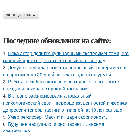
читать дальше →
Последние обновления на сайте:
1.
Пока актёр делится кулинарными экспериментами, его
главный проект сделал серьёзный шаг вперёд.
2.
Девушка решила провести необычный эксперимент и
на протяжении 30 дней питалась одной шаурмой.
3.
Работаю, люблю активные выходные, спонтанные
поездки и вечера в хорошей компании.
4.
В стране зафиксировали аномальный
психологический сдвиг: переоценка ценностей и жесткая
депрессия теперь настигают парней на 10 лет раньше.
5.
Умер режиссёр "Маски" и "царя скорпионов".
6.
Будущее наступило, и оно пахнет … весьма
специфично.