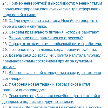
24.
Пример невероятной выносливости: Ченнинг татум
продемонстрировал свои физические трансформации
ради ролей в кино.
25.
Хайди клум снова заставила Нью-йорк говорить о
себе и о своём спутнике.
26.
Секреты правильного питания, которые работают.
27.
Винчик уже не справляется со стрессом?
28.
Парадокс вежливости: необычный визит грабителя.
29.
Позорное шоу на людях: когда приличия забыты.
30.
Довела себя до трясучки: Лолита напугала публику
предынфарктным состоянием прямо за кулисами
кремля.
31.
В погоне за вечной молодостью в ход идет тяжелая
артиллерия!
32.
У бероева новая тёща - и возраст снова стал
главным инфоповодом.
33.
Рома зверь опубликовал семейное фото с женой и
дочерью, и подписчики дружно зависли.
34.
Алексей Щербаков остался без концертов в России