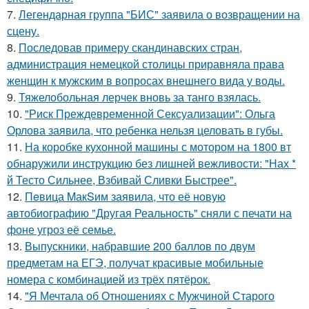
7.
Легендарная группа "БИС" заявила о возвращении на
сцену.
8.
Последовав примеру скандинавских стран,
администрация немецкой столицы приравняла права
женщин к мужским в вопросах внешнего вида у воды.
9.
Тяжелобольная лерчек вновь за танго взялась.
10.
"Риск Преждевременной Сексуализации": Ольга
Орлова заявила, что ребенка нельзя целовать в губы.
11.
На коробке кухонной машины с мотором на 1800 вт
обнаружили инструкцию без лишней вежливости: "Нах *
й Тесто Сильнее, Взбивай Сливки Быстрее".
12.
Пeвица MакSим заявила, что её новую
автобиографию "Другая Реальность" сняли с печати на
фоне угроз её семье.
13.
Выпускники, набравшие 200 баллов по двум
предметам на ЕГЭ, получат красивые мобильные
номера с комбинацией из трёх пятёрок.
14.
"Я Мечтала об Отношениях с Мужчиной Старого