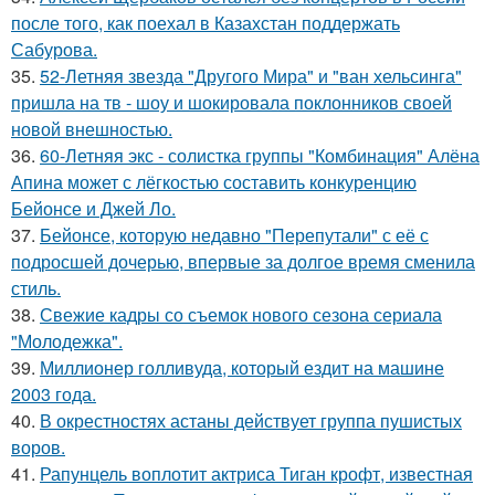
после того, как поехал в Казахстан поддержать
Сабурова.
35.
52-Летняя звезда "Другого Мира" и "ван хельсинга"
пришла на тв - шоу и шокировала поклонников своей
новой внешностью.
36.
60-Летняя экс - солистка группы "Комбинация" Алёна
Апина может с лёгкостью составить конкуренцию
Бейонсе и Джей Ло.
37.
Бейонсе, которую недавно "Перепутали" с её с
подросшей дочерью, впервые за долгое время сменила
стиль.
38.
Свежие кадры со съемок нового сезона сериала
"Молодежка".
39.
Миллионер голливуда, который ездит на машине
2003 года.
40.
В окрестностях астаны действует группа пушистых
воров.
41.
Рапунцель воплотит актриса Тиган крофт, известная