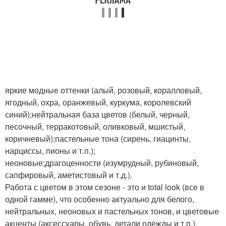
яркие модные оттенки (алый, розовый, коралловый,
ягодный, охра, оранжевый, куркума, королевский
синий);нейтральная база цветов (белый, черный,
песочный, терракотовый, оливковый, мшистый,
коричневый);пастельные тона (сирень, гиацинты,
нарциссы, пионы и т.п.);
неоновые;драгоценности (изумрудный, рубиновый,
сапфировый, аметистовый и т.д.).
Работа с цветом в этом сезоне - это и total look (все в
одной гамме), что особенно актуально для белого,
нейтральных, неоновых и пастельных тонов, и цветовые
акценты (аксессуары, обувь, детали одежды и т.п.).