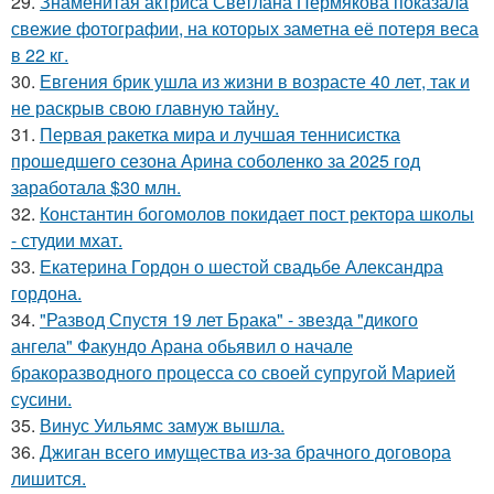
29.
Знаменитая актриса Светлана Пермякова показала
свежие фотографии, на которых заметна её потеря веса
в 22 кг.
30.
Евгения брик ушла из жизни в возрасте 40 лет, так и
не раскрыв свою главную тайну.
31.
Первая ракетка мира и лучшая теннисистка
прошедшего сезона Арина соболенко за 2025 год
заработала $30 млн.
32.
Константин богомолов покидает пост ректора школы
- студии мхат.
33.
Екатерина Гордон о шестой свадьбе Александра
гордона.
34.
"Развод Спустя 19 лет Брака" - звезда "дикого
ангела" Факундо Арана обьявил о начале
бракоразводного процесса со своей супругой Марией
сусини.
35.
Винус Уильямс замуж вышла.
36.
Джиган всего имущества из-за брачного договора
лишится.