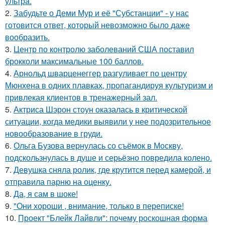
ультра.
2.
Забудьте о Деми Мур и её "Субстанции" - у нас
готовится ответ, который невозможно было даже
вообразить.
3.
Центр по контролю заболеваний США поставил
брокколи максимальные 100 баллов.
4.
Арнольд шварценеггер разгуливает по центру
Мюнхена в одних плавках, пропагандируя культуризм и
привлекая клиентов в тренажерный зал.
5.
Актриса Шэрон стоун оказалась в критической
ситуации, когда медики выявили у нее подозрительное
новообразование в груди.
6.
Ольга Бузова вернулась со съёмок в Москву,
подскользнулась в душе и серьёзно повредила колено.
7.
Девушка сняла ролик, где крутится перед камерой, и
отправила парню на оценку.
8.
Да, я сам в шоке!
9.
"Они хороши , внимание, только в переписке!
10.
Проект "Блейк Лайвли": почему роскошная форма