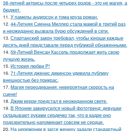
38-летней актрисы после четырех родов - это не магия, а
бюджет.
11.
У памелы андерсон и тома круза роман.
12.
44-Летняя Сиенна Миллер стала мамой в третий раз
и неожиданно вызвала бурю обсуждений в сети.
13.
Спартанский закон требовал, чтобы юноши каждые
десять дней представали перед публикой обнаженными.
14.
59-Летний Венсан Кассель продолжает жить свою
лучшую жизнь.
15.
История любви P!
16.
71-Летняя дженис дикинсон удивила публику
внешностью без прикрас.
17.
Магия переодевания: невероятная скорость на
сцене!
18.
Джим керри предстал в неожиданном свете.
19.
В Японии завирусился новый фототренд: девушки
складывают руками сердечко так, что в кадре оно
подозрительно напоминает совсем не сердце.
20.
На церемонии в загсе жениху задали стандартный