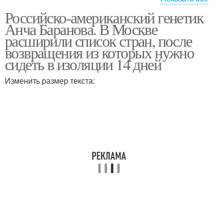
Российско-американский генетик
Российско-
Российско-
Анча Баранова. В Москве
американский саммит
американский совет
расширили список стран, после
возвращения из которых нужно
сидеть в изоляции 14 дней
Изменить размер текста: