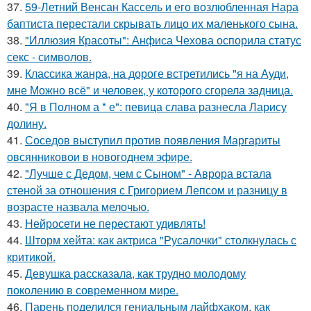
37.
59-Летний Венсан Кассель и его возлюбленная Нара
баптиста перестали скрывать лицо их маленького сына.
38.
"Иллюзия Красоты": Анфиса Чехова оспорила статус
секс - символов.
39.
Классика жанра, на дороге встретились "я на Ауди,
мне Можно всё" и человек, у которого сгорела задница.
40.
"Я в Полном а * е": певица слава разнесла Ларису
долину.
41.
Соседов выступил против появления Маргариты
овсянниковои в новогоднем эфире.
42.
"Лучше с Дедом, чем с Сыном" - Аврора встала
стеной за отношения с Григорием Лепсом и разницу в
возрасте назвала мелочью.
43.
Нейросети не перестают удивлять!
44.
Шторм хейта: как актриса "Русалочки" столкнулась с
критикой.
45.
Девушка рассказала, как трудно молодому
поколению в современном мире.
46.
Парень поделился гениальным лайфхаком, как