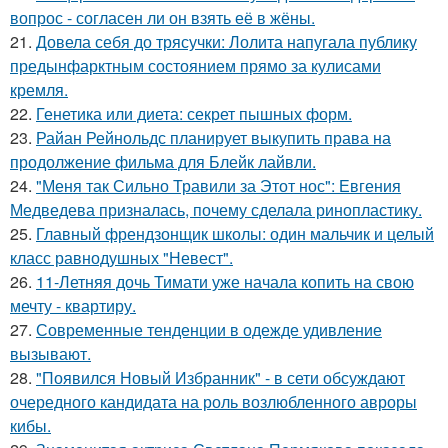
вопрос - согласен ли он взять её в жёны.
21.
Довела себя до трясучки: Лолита напугала публику
предынфарктным состоянием прямо за кулисами
кремля.
22.
Генетика или диета: секрет пышных форм.
23.
Райан Рейнольдс планирует выкупить права на
продолжение фильма для Блейк лайвли.
24.
"Меня так Сильно Травили за Этот нос": Евгения
Медведева призналась, почему сделала ринопластику.
25.
Главный френдзонщик школы: один мальчик и целый
класс равнодушных "Невест".
26.
11-Летняя дочь Тимати уже начала копить на свою
мечту - квартиру.
27.
Современные тенденции в одежде удивление
вызывают.
28.
"Появился Новый Избранник" - в сети обсуждают
очередного кандидата на роль возлюбленного авроры
кибы.