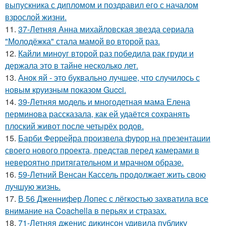
выпускника с дипломом и поздравил его с началом
взрослой жизни.
11.
37-Летняя Анна михайловская звезда сериала
"Молодёжка" стала мамой во второй раз.
12.
Кайли миноуг второй раз победила рак груди и
держала это в тайне несколько лет.
13.
Анок яй - это буквально лучшее, что случилось с
новым круизным показом Gucci.
14.
39-Летняя модель и многодетная мама Елена
перминова рассказала, как ей удаётся сохранять
плоский живот после четырёх родов.
15.
Барби Феррейра произвела фурор на презентации
своего нового проекта, представ перед камерами в
невероятно притягательном и мрачном образе.
16.
59-Летний Венсан Кассель продолжает жить свою
лучшую жизнь.
17.
В 56 Дженнифер Лопес с лёгкостью захватила все
внимание на Coachella в перьях и стразах.
18.
71-Летняя дженис дикинсон удивила публику