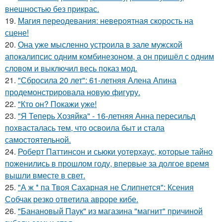
внешностью без прикрас.
19.
Магия переодевания: невероятная скорость на
сцене!
20.
Она уже мысленно устроила в зале мужской
апокалипсис одним комбинезоном, а он пришёл с одним
словом и выключил весь показ мод.
21.
"Сбросила 20 лет": 61-летняя Алена Апина
продемонстрировала новую фигуру.
22.
"Кто он? Покажи уже!
23.
"Я Теперь Хозяйка" - 16-летняя Анна пересильд
похвасталась тем, что освоила быт и стала
самостоятельной.
24.
Роберт Паттинсон и сьюки уотерхаус, которые тайно
поженились в прошлом году, впервые за долгое время
вышли вместе в свет.
25.
"А ж * па Твоя Сахарная не Слипнется": Ксения
Собчак резко ответила авроре кибе.
26.
"Банановый Паук" из магазина "магнит" причиной