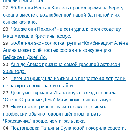
гибели семьи стал.
27.
59-Летний Венсан Кассель провёл время на берегу
океана вместе с возлюбленной нарой баптистой и их
сыном каэтано.
28.
"Как же они Похожи" - в сети удивляются сходству
Маш милаш и Кристины асмус.
29.
60-Летняя экс - солистка группы "Комбинация" Алёна
Апина может с лёгкостью составить конкуренцию
Бейонсе и Джей Ло.
30.
Ана де Армас признана самой красивой актрисой
2025 года.
31.
Евгения брик ушла из жизни в возрасте 40 лет, так и
не раскрыв свою главную тайну.
32.
Дочь умы турман и Итана хоука, звезда сериала
"Очень Странные Дела" Майя хоук, вышла замуж.
33.
Никита кологривый сказал вслух то, о чём в
профессии обычно говорят шёпотом: играть
"Красавчика" проще, чем играть лоха.
34.
Подтанцовка Татьяны Булановой покорила соцсети.