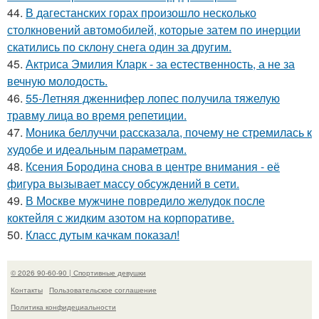
44.
В дагестанских горах произошло несколько
столкновений автомобилей, которые затем по инерции
скатились по склону снега один за другим.
45.
Актриса Эмилия Кларк - за естественность, а не за
вечную молодость.
46.
55-Летняя дженнифер лопес получила тяжелую
травму лица во время репетиции.
47.
Моника беллуччи рассказала, почему не стремилась к
худобе и идеальным параметрам.
48.
Ксения Бородина снова в центре внимания - её
фигура вызывает массу обсуждений в сети.
49.
В Москве мужчине повредило желудок после
коктейля с жидким азотом на корпоративе.
50.
Класс дутым качкам показал!
© 2026 90-60-90 | Спортивные девушки
Контакты
Пользовательское соглашение
Политика конфидециальности