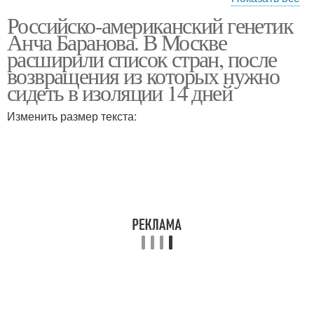
Российско-американский генетик
Российско-
Российско-
Анча Баранова. В Москве
американский саммит
американский совет
расширили список стран, после
возвращения из которых нужно
сидеть в изоляции 14 дней
Изменить размер текста: