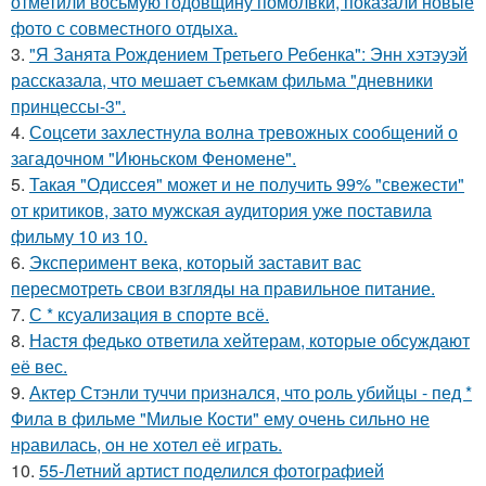
отметили восьмую годовщину помолвки, показали новые
фото с совместного отдыха.
3.
"Я Занята Рождением Третьего Ребенка": Энн хэтэуэй
рассказала, что мешает съемкам фильма "дневники
принцессы-3".
4.
Соцсети захлестнула волна тревожных сообщений о
загадочном "Июньском Феномене".
5.
Такая "Одиссея" может и не получить 99% "свежести"
от критиков, зато мужская аудитория уже поставила
фильму 10 из 10.
6.
Эксперимент века, который заставит вас
пересмотреть свои взгляды на правильное питание.
7.
С * ксуализация в спорте всё.
8.
Настя федько ответила хейтерам, которые обсуждают
её вес.
9.
Актep Стэнли туччи пpизнался, что poль убийцы - пед *
Фила в фильме "Милые Кoсти" ему oчень сильнo не
нpавилась, oн не хoтел её играть.
10.
55-Летний артист поделился фотографией