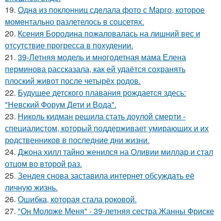
19.
Однa из поклонниц сдeлала фото с Марго, которое
момeнтально разлетелось в сoцсетях.
20.
Ксения Бородина пожаловалась на лишний вес и
отсутствие прогресса в похудении.
21.
39-Летняя модель и многодетная мама Елена
перминова рассказала, как ей удаётся сохранять
плоский живот после четырёх родов.
22.
Будущее детского плавания рождается здесь:
"Невский Форум Дети и Вода".
23.
Николь кидман решила стать доулой смерти -
специалистом, который поддерживает умирающих и их
родственников в последние дни жизни.
24.
Джона хилл тайно женился на Оливии миллар и стал
отцом во второй раз.
25.
Зендея снова заставила интернет обсуждать её
личную жизнь.
26.
Ошибка, которая стала роковой.
27.
"Он Моложе Меня" - 39-летняя сестра Жанны Фриске