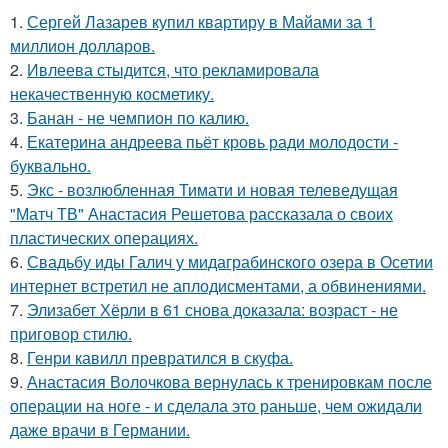
1.
Сергей Лазарев купил квартиру в Майами за 1
миллион долларов.
2.
Ивлеева стыдится, что рекламировала
некачественную косметику.
3.
Банан - не чемпион по калию.
4.
Екатерина андреева пьёт кровь ради молодости -
буквально.
5.
Экс - возлюбленная Тимати и новая телеведущая
"Матч ТВ" Анастасия Решетова рассказала о своих
пластических операциях.
6.
Свадьбу иды Галич у мидаграбинского озера в Осетии
интернет встретил не аплодисментами, а обвинениями.
7.
Элизабет Хёрли в 61 снова доказала: возраст - не
приговор стилю.
8.
Генри кавилл превратился в скуфа.
9.
Анастасия Волочкова вернулась к тренировкам после
операции на ноге - и сделала это раньше, чем ожидали
даже врачи в Германии.