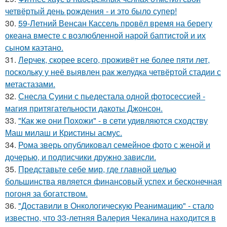
четвёртый день рождения - и это было супер!
30.
59-Летний Венсан Кассель провёл время на берегу
океана вместе с возлюбленной нарой баптистой и их
сыном каэтано.
31.
Лерчек, скорее всего, проживёт не более пяти лет,
поскольку у неё выявлен рак желудка четвёртой стадии с
метастазами.
32.
Снесла Суини с пьедестала одной фотосессией -
магия притягательности дакоты Джонсон.
33.
"Как же они Похожи" - в сети удивляются сходству
Маш милаш и Кристины асмус.
34.
Рома зверь опубликовал семейное фото с женой и
дочерью, и подписчики дружно зависли.
35.
Представьте себе мир, где главной целью
большинства является финансовый успех и бесконечная
погоня за богатством.
36.
"Доставили в Онкологическую Реанимацию" - стало
известно, что 33-летняя Валерия Чекалина находится в