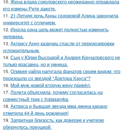
10.
Жена влада соколовского неожиданно оправдала
его измены Рите дакоте.
11.
21-Летняя дочь Анны седоковой Алина закончила
университет с отличием.
12.
Иногда одна цель может полностью изменить
человека.
13.
Актрису Анну казючиц спасли от передозировки
успокоительным.
14.
Сын у Юлии Высоцкой и Андрея Кончаловского не
только красавец, но и умница.
15.
Оливия уайлд напугала фанатов своим видом: что
произошло со звездой "Доктора Хауса"?
16.
Мой муж домой вторую жену привёл.
17.
Лолита объяснила, почему согласилась на
совместный трек с Instasamka.
18.
Актриса и бывшая звезда мма джина карано
отметила 44-й день рождения!
19.
Запретная близость: как доверие к учителю
обернулось ловушкой.