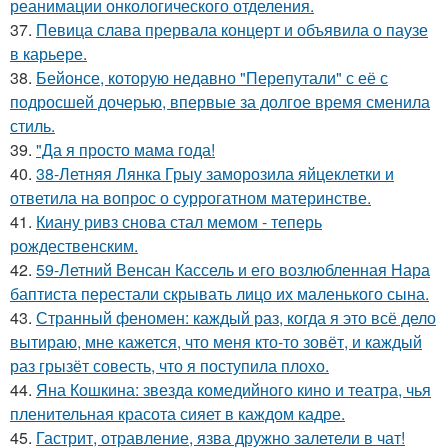
реанимации онкологического отделения.
37.
Певица слава прервала концерт и объявила о паузе
в карьере.
38.
Бейонсе, которую недавно "Перепутали" с её с
подросшей дочерью, впервые за долгое время сменила
стиль.
39.
"Да я просто мама года!
40.
38-Летняя Лянка Грыу заморозила яйцеклетки и
ответила на вопрос о суррогатном материнстве.
41.
Киану ривз снова стал мемом - теперь
рождественским.
42.
59-Летний Венсан Кассель и его возлюбленная Нара
баптиста перестали скрывать лицо их маленького сына.
43.
Странный феномен: каждый раз, когда я это всё дело
вытираю, мне кажется, что меня кто-то зовёт, и каждый
раз грызёт совесть, что я поступила плохо.
44.
Яна Кошкина: звезда комедийного кино и театра, чья
пленительная красота сияет в каждом кадре.
45.
Гастрит, отравление, язва дружно залетели в чат!