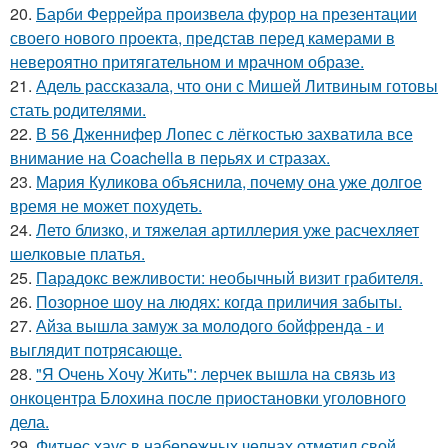
20.
Барби Феррейра произвела фурор на презентации
своего нового проекта, представ перед камерами в
невероятно притягательном и мрачном образе.
21.
Адель рассказала, что они с Мишей Литвиным готовы
стать родителями.
22.
В 56 Дженнифер Лопес с лёгкостью захватила все
внимание на Coachella в перьях и стразах.
23.
Мария Куликова объяснила, почему она уже долгое
время не может похудеть.
24.
Лето близко, и тяжелая артиллерия уже расчехляет
шелковые платья.
25.
Парадокс вежливости: необычный визит грабителя.
26.
Позорное шоу на людях: когда приличия забыты.
27.
Айза вышла замуж за молодого бойфренда - и
выглядит потрясающе.
28.
"Я Очень Хочу Жить": лерчек вышла на связь из
онкоцентра Блохина после приостановки уголовного
дела.
29.
Фитнес хаус в набережных челнах отметил свой