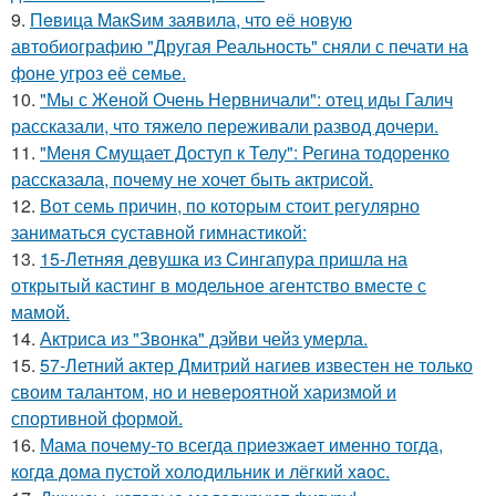
9.
Пeвица MакSим заявила, что её новую
автобиографию "Другая Реальность" сняли с печати на
фоне угроз её семье.
10.
"Мы с Женой Очень Нервничали": отец иды Галич
рассказали, что тяжело переживали развод дочери.
11.
"Меня Смущает Доступ к Телу": Регина тодоренко
рассказала, почему не хочет быть актрисой.
12.
Вот семь причин, по которым стоит регулярно
заниматься суставной гимнастикой:
13.
15-Летняя девушка из Сингапура пришла на
открытый кастинг в модельное агентство вместе с
мамой.
14.
Актриса из "Звонка" дэйви чейз умерла.
15.
57-Летний актер Дмитрий нагиев известен не только
своим талантом, но и невероятной харизмой и
спортивной формой.
16.
Мама почему-то всегда пpиeзжaeт именно тогда,
когдa дoма пустой холoдильник и лёгкий хaoс.