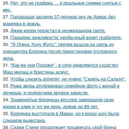
26.
Нет, это не графика … а реальные снимки снятые с
мкс.
27.
Папарацци засняли 37-летнюю ану де Армас без
макияжа в дождь.
28.
Джим керри предстал в неожиданном свете.
29.
Парадокс вежливости: необычный визит грабителя.
30.
"Я Очень Хочу Жить": лерчек вышла на связь из
онкоцентра Блохина после приостановки уголовного
дела.
31.
"Как же они Похожи" - в сети удивляются сходству
Маш милаш и Кристины асмус.
32.
Чтобы снизить аппетит, не нужно "Сидеть на Салате".
33.
Рома зверь опубликовал семейное фото с женой и
дочерью, и подписчики дружно зависли.
34.
Знаменитые близнецы кесслер завершили свои
жизни в один и тот же день, дожив до 89 лет.
35.
Кореянка выступала в Макао, но к концу шоу была
слишком вымотана.
36.
Сидни Суини продолжает продвигать свой бренд