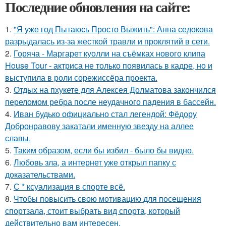
Последние обновления на сайте:
1.
"Я уже год Пытаюсь Просто Выжить": Анна седокова
разрыдалась из-за жесткой травли и проклятий в сети.
2.
Горяча - Маргарет куолли на съёмках нового клипа
House Tour - актриса не только появилась в кадре, но и
выступила в роли сорежиссёра проекта.
3.
Отдых на пхукете для Алексея Долматова закончился
переломом ребра после неудачного падения в бассейн.
4.
Иван будько официально стал легендой: Фёдору
Добронравову закатали именную звезду на аллее
славы.
5.
Таким образом, если бы избил - было бы видно.
6.
Любовь зла, а интернет уже открыл папку с
доказательствами.
7.
С * ксуализация в спорте всё.
8.
Чтобы повысить свою мотивацию для посещения
спортзала, стоит выбрать вид спорта, который
действительно вам интересен.