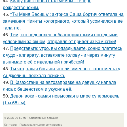
44.
Киану ривз снова стал мемом - теперь
рождественским.
45.
"Ты Меня Бесишь": актриса Саша бортич ответила на
замечания Никиты кологривого, который усомнился в её
таланте.
46.
Тем, кто недоволен неблагоприятными погодными
условиями за окном, отправляют привет из Камчатки!
47.
Представьте: утро, вы опаздываете, сонно плететесь
к чудо - аппарату, вставляете голову - и через минуту
вынимаете её с идеальной причёской!
48.
Ты что, такая богачка что ли: именно с этого места у
Анджелины поехала психика.
49.
В Казахстане на автозаправке на девушку напала
лиса с бешенством и укусила её.
50.
Девон аоки - самая невысокая в мире супермодель
(1 м 68 см).
© 2026 90-60-90 | Спортивные девушки
Контакты
Пользовательское соглашение