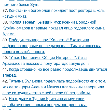
нижнего белья Syrn.
37.
Константин богомолов покидает пост ректора школы
- студии мхат.
38.
"Копия Теоны": бывший муж Ксении Бородиной
Курбан омаров впервые показал лицо годовалого сына
Адама.
39.
Победительница шоу "Холостяк" Екатерина
сафарова впервые после разрыва с Тимати показала
нового возлюбленного.
40.
"У нас Появились Общие Интересы": Лиза
Арзамасова показала полуторагодовалую дочь.
41.
Когда страшно, но всё равно продолжаешь двигаться
вперёд.
42.
Татьяна Буланова поделилась подробностями о том,
как ее танцоры Алена и Максим алалыкины завершили
свое сотрудничество с ней после 20 лет работы.
43.
На отдыхе в Турции Кристина асмус свои
акробатические навыки продемонстрировала.