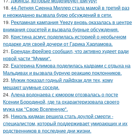
17.
Джинсы, которые моделируют фигуру!
18.
44-Летняя Сиенна Миллер стала мамой в третий раз
и неожиданно вызвала бурю обсуждений в сети.
19.
Рекламная кампания Yeezy вновь оказалась в центре
внимания соцсетей и вызвала бурные обсуждения.
20.
Кристина асмус поделилась историей о необычном
подарке для своей дочери от Гарика Харламова.
21.
Брендан фрейзер сообщил, что активно худеет ради
новой части "Мумии".
22.
Екатерина Климова поделилась кадрами с отдыха на
Мальдивах и вызвала бурную реакцию поклонников.
23.
Мужик показал годный лайфхак для тех, кому
мешают шумные соседи.
24.
Алена водонаева с юмором отозвалась о посте
Ксении Бородиной, где та охарактеризовала своего
мужа как "Свою Вселенную".
25.
Николь кидман решила стать доулой смерти -
специалистом, который поддерживает умирающих и их
родственников в последние дни жизни.