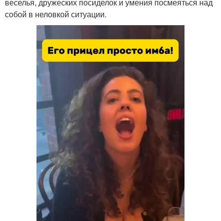
веселья, дружеских посиделок и умения посмеяться над
собой в неловкой ситуации.