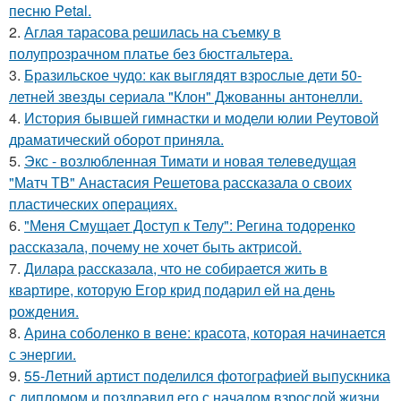
песню Petal.
2.
Аглая тарасова решилась на съемку в
полупрозрачном платье без бюстгальтера.
3.
Бразильское чудо: как выглядят взрослые дети 50-
летней звезды сериала "Клон" Джованны антонелли.
4.
История бывшей гимнастки и модели юлии Реутовой
драматический оборот приняла.
5.
Экс - возлюбленная Тимати и новая телеведущая
"Матч ТВ" Анастасия Решетова рассказала о своих
пластических операциях.
6.
"Меня Смущает Доступ к Телу": Регина тодоренко
рассказала, почему не хочет быть актрисой.
7.
Дилара рассказала, что не собирается жить в
квартире, которую Егор крид подарил ей на день
рождения.
8.
Арина соболенко в вене: красота, которая начинается
с энергии.
9.
55-Летний артист поделился фотографией выпускника
с дипломом и поздравил его с началом взрослой жизни.