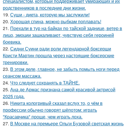
специалистом, который поддерживает умирающих и их
родственников в последние дни жизни.
19.
Суши - диета, которую мы заслужили!
20.
Хорошая спина, можно рыбкам поплавать!
21.
Поехали в тур на байках по тайской заднице, ветер в
лицо, эмоции зашкаливают, чувствую себя героиней
боевика.
22.
Сидни Суини ради роли легендарной боксерши
Кристи Мартин прошла через настоящие боксерские
тренировки.
23.
В этом деле, главное, не забыть помыть ноги перед
сеансом массажа.
24.
Что следует сохранять в ТАЙНЕ.
25.
Ана де Армас признана самой красивой актрисой
2025 года.
26.
Никита кологривый сказал вслух то, о чём в
профессии обычно говорят шёпотом: играть
"Красавчика" проще, чем играть лоха.
27.
В Москве на премьере Ольги Бузовой светская жизнь