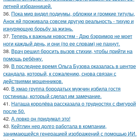
летней избранницей.
36.
Пока мир видел подиумы, обложки и громкие титулы,
Анок яй проживала совсем другую реальность - тихую и
изнуряющую борьбу за жизнь.
37.
Теперь к важным новостям - Дрю бэрримор не моет
ноги каждый день, и они (по ее словам) не пахнут.
38.
Врач решил бросить вызов стихии, чтобы прийти на
помощь ребёнку.
39.
В последнее время Ольга Бузова оказалась в центре
скандала, который, к сожалению, снова связан с
действиями мошенников.
40.
В хмао группа бородатых мужчин избила гостя
гостиницы, который сделал им замечание.
41.
Наташа королёва рассказала о трудностях с фигурой
после 50.
42.
А ловко он придумал это!
43.
Кейтлин нер долго работала в компании,
занимающейся генерацией изображений с помощью ИИ.