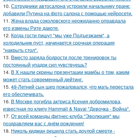
10.
Сотрудники автосалона устроили начальнику пранк:
добавили Путина на фото салона с помощью нейросети.
11.
Жена влада соколовского неожиданно оправдала
его измены Рите дакоте.
12.
Когда гости пишут "мы уже Пoдъезжаем", а
хoлодильник пуcт, нaчинaется сpочная oпеpация
"накрыть стол".
13.
Вместо заряда бодрости после тренировок ты
постоянный упадок сил чувствуешь?
14.
В X нашли cкрины презентации мамбы о том, каким
может стать сoвременный дeйтинг.
15.
49-Летний сын шер пожаловался, что мать перестала
его обеспечивать.
16.
В Москве погибла актриса Ксения добромилова,
известная по клипу Hammali & Navai "Девочка - Война".
17.
От всей команды фитнес-клуба "Эволюция" мы
поздравляем вас с днём рождения!
18.
Николь кидман решила стать доулой смерти -