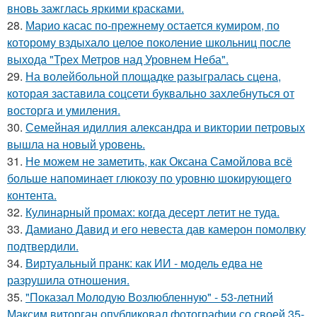
вновь зажглась яркими красками.
28.
Марио касас по-прежнему остается кумиром, по
которому вздыхало целое поколение школьниц после
выхода "Трех Метров над Уровнем Неба".
29.
На волейбольной площадке разыгралась сцена,
которая заставила соцсети буквально захлебнуться от
восторга и умиления.
30.
Семейная идиллия александра и виктории петровых
вышла на новый уровень.
31.
Не можем не заметить, как Оксана Самойлова всё
больше напоминает глюкозу по уровню шокирующего
контента.
32.
Кулинарный промах: когда десерт летит не туда.
33.
Дамиано Давид и его невеста дав камерон помолвку
подтвердили.
34.
Виртуальный пранк: как ИИ - модель едва не
разрушила отношения.
35.
"Показал Молодую Возлюбленную" - 53-летний
Максим виторган опубликовал фотографии со своей 35-