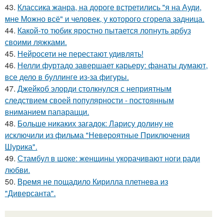
43.
Классика жанра, на дороге встретились "я на Ауди,
мне Можно всё" и человек, у которого сгорела задница.
44.
Какой-то тюбик яростно пытается лопнуть арбуз
своими ляжками.
45.
Нейросети не перестают удивлять!
46.
Нелли фуртадо завершает карьеру: фанаты думают,
все дело в буллинге из-за фигуры.
47.
Джейкоб элорди столкнулся с неприятным
следствием своей популярности - постоянным
вниманием папарацци.
48.
Больше никаких загадок: Ларису долину не
исключили из фильма "Невероятные Приключения
Шурика".
49.
Стамбул в шоке: женщины укорачивают ноги ради
любви.
50.
Время не пощадило Кирилла плетнева из
"Диверсанта".