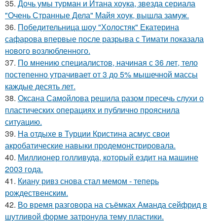
35.
Дочь умы турман и Итана хоука, звезда сериала
"Очень Странные Дела" Майя хоук, вышла замуж.
36.
Победительница шоу "Холостяк" Екатерина
сафарова впервые после разрыва с Тимати показала
нового возлюбленного.
37.
По мнению специалистов, начиная с 36 лет, тело
постепенно утрачивает от 3 до 5% мышечной массы
каждые десять лет.
38.
Оксана Самойлова решила разом пресечь слухи о
пластических операциях и публично прояснила
ситуацию.
39.
На отдыхе в Турции Кристина асмус свои
акробатические навыки продемонстрировала.
40.
Миллионер голливуда, который ездит на машине
2003 года.
41.
Киану ривз снова стал мемом - теперь
рождественским.
42.
Во время разговора на съёмках Аманда сейфрид в
шутливой форме затронула тему пластики.