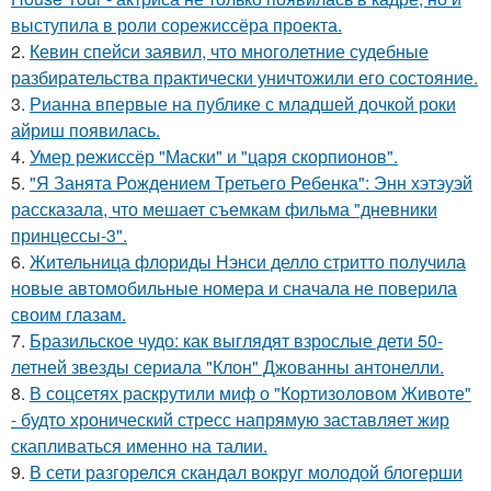
выступила в роли сорежиссёра проекта.
2.
Кевин спейси заявил, что многолетние судебные
разбирательства практически уничтожили его состояние.
3.
Рианна впервые на публике с младшей дочкой роки
айриш появилась.
4.
Умер режиссёр "Маски" и "царя скорпионов".
5.
"Я Занята Рождением Третьего Ребенка": Энн хэтэуэй
рассказала, что мешает съемкам фильма "дневники
принцессы-3".
6.
Жительница флориды Нэнси делло стритто получила
новые автомобильные номера и сначала не поверила
своим глазам.
7.
Бразильское чудо: как выглядят взрослые дети 50-
летней звезды сериала "Клон" Джованны антонелли.
8.
В соцсетях раскрутили миф о "Кортизоловом Животе"
- будто хронический стресс напрямую заставляет жир
скапливаться именно на талии.
9.
В сети разгорелся скандал вокруг молодой блогерши