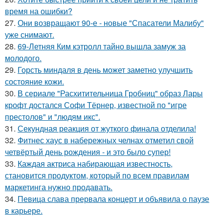
время на ошибки?
27.
Они возвращают 90-е - новые "Спасатели Малибу"
уже снимают.
28.
69-Летняя Ким кэтролл тайно вышла замуж за
молодого.
29.
Горсть миндаля в день может заметно улучшить
состояние кожи.
30.
В сериале "Расхитительница Гробниц" образ Лары
крофт достался Софи Тёрнер, известной по "игре
престолов" и "людям икс".
31.
Секундная реакция от жуткого финала отделила!
32.
Фитнес хаус в набережных челнах отметил свой
четвёртый день рождения - и это было супер!
33.
Каждая актриса набирающая известность,
становится продуктом, который по всем правилам
маркетинга нужно продавать.
34.
Певица слава прервала концерт и объявила о паузе
в карьере.