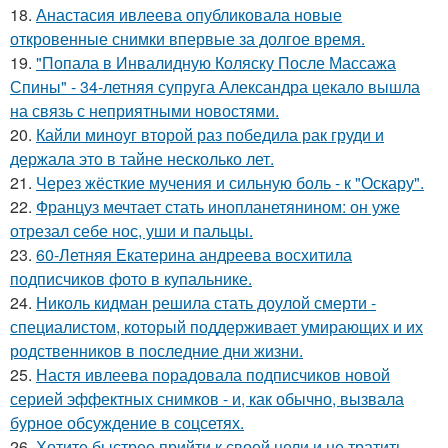
18.
Анастасия ивлеева опубликовала новые
откровенные снимки впервые за долгое время.
19.
"Попала в Инвалидную Коляску После Массажа
Спины" - 34-летняя супруга Александра цекало вышла
на связь с неприятными новостями.
20.
Кайли миноуг второй раз победила рак груди и
держала это в тайне несколько лет.
21.
Через жёсткие мучения и сильную боль - к "Оскару".
22.
Француз мечтает стать инопланетянином: он уже
отрезал себе нос, уши и пальцы.
23.
60-Летняя Екатерина андреева восхитила
подписчиков фото в купальнике.
24.
Николь кидман решила стать доулой смерти -
специалистом, который поддерживает умирающих и их
родственников в последние дни жизни.
25.
Настя ивлеева порадовала подписчиков новой
серией эффектных снимков - и, как обычно, вызвала
бурное обсуждение в соцсетях.
26.
Хотите быстрее прийти к своей цели и не тратить