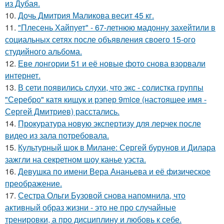
из Дубая.
10.
Дочь Дмитрия Маликова весит 45 кг.
11.
"Плесень Хайпует" - 67-летнюю мадонну захейтили в
социальных сетях после объявления своего 15-ого
студийного альбома.
12.
Еве лонгории 51 и её новые фото снова взорвали
интернет.
13.
В сети появились слухи, что экс - солистка группы
"Серебро" катя кищук и рэпер 9mice (настоящее имя -
Сергей Дмитриев) расстались.
14.
Прокуратура новую экспертизу для лерчек после
видео из зала потребовала.
15.
Культурный шок в Милане: Сергей бурунов и Дилара
зажгли на секретном шоу канье уэста.
16.
Девушка по имени Вера Ананьева и её физическое
преображение.
17.
Сестра Ольги Бузовой снова напомнила, что
активный образ жизни - это не про случайные
тренировки, а про дисциплину и любовь к себе.