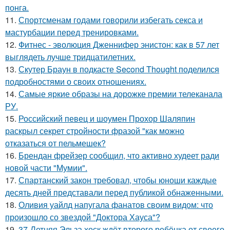
понга.
11.
Спортсменам годами говорили избегать секса и
мастурбации перед тренировками.
12.
Фитнес - эволюция Дженнифер энистон: как в 57 лет
выглядеть лучше тридцатилетних.
13.
Скутер Браун в подкасте Second Thought поделился
подробностями о своих отношениях.
14.
Самые яркие образы на дорожке премии телеканала
РУ.
15.
Российский певец и шоумен Прохор Шаляпин
раскрыл секрет стройности фразой "как можно
отказаться от пельмешек?
16.
Брендан фрейзер сообщил, что активно худеет ради
новой части "Мумии".
17.
Спартанский закон требовал, чтобы юноши каждые
десять дней представали перед публикой обнаженными.
18.
Оливия уайлд напугала фанатов своим видом: что
произошло со звездой "Доктора Хауса"?
19.
37-Летняя Эльза хоск ждёт второго ребёнка от своего