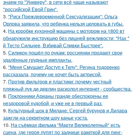
знаем по "Универу", в сети всё чаще называют
"российской Евой Грин".
3.
"Риск Преждевременной Сексуализации": Ольга
Орлова заявила, что ребенка нельзя целовать в губы.
4.
На коробке кухонной машины с мотором на 1800 вт
обнаружили инструкцию без лишней вежливости: "Нах *
й Тесто Сильнее, Взбивай Сливки Быстрее".
5.
Силикон пошёл по рукам: россиянки продают свои
удалённые грудные импланты.
6.
"Меня Смущает Доступ к Телу": Регина тодоренко
рассказала, почему не хочет быть актрисой.
7.
Против фильтров и пластики: почему честный
пляжный лук ди девлин расколол интернет - сообщества.
8.
Поклонники Арианы гранде обеспокоены ее
нездоровой худобой, и уже не в первый раз.
9.
Культурный шок в Милане: Сергей бурунов и Дилара
зажгли на секретном шоу канье уэста.
10.
На съёмках фильма "Марти Великолепный" есть
сцена, где героя лупят по заднице ракеткой для пинг-