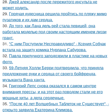
28.
Джей александр после пережитого инсульта не
может ходить.
29.
Горячая кудесница решила пройтись по пляжу мимо
пузатиков и их дам сердца.
30.
До того, как Лана дель рей стала певицей, она
работала моделью под своим настоящим именем лиззи
грант.
31.
"С ним Поступили Несправедливо" - Ксения Собчак
встала на защиту комика Нурлана Сабурова.
32.
Павла прилучного заподозрили в пластике на новых
фото.
33.
59-Летняя Холли Берри подтвердила, что приняла
предложение руки и сердца от своего бойфренда,
музыканта Вана ханта.
34.
Григорий Лепс снова оказался в самом центре
внимания прессы, и на этот раз поводом стали не его
мощные хиты, а дела сердечные.
35.
"После 40 лет Волшебных Таблеток не Существует", -
открыто заявила Екатерина Климова.