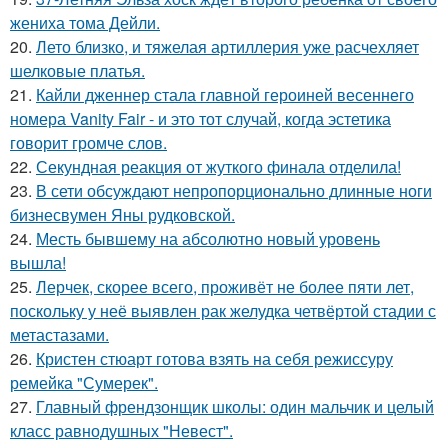
жениха тома Дейли.
20.
Лето близко, и тяжелая артиллерия уже расчехляет
шелковые платья.
21.
Кайли дженнер стала главной героиней весеннего
номера Vanity Fair - и это тот случай, когда эстетика
говорит громче слов.
22.
Секундная реакция от жуткого финала отделила!
23.
В сети обсуждают непропорционально длинные ноги
бизнесвумен Яны рудковской.
24.
Месть бывшему на абсолютно новый уровень
вышла!
25.
Лерчек, скорее всего, проживёт не более пяти лет,
поскольку у неё выявлен рак желудка четвёртой стадии с
метастазами.
26.
Кристен стюарт готова взять на себя режиссуру
ремейка "Сумерек".
27.
Главный френдзонщик школы: один мальчик и целый
класс равнодушных "Невест".