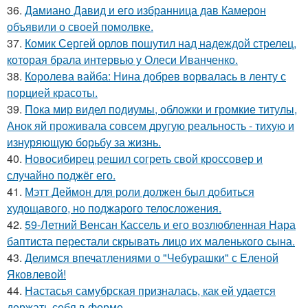
36.
Дамиано Давид и его избранница дав Камерон
объявили о своей помолвке.
37.
Комик Сергей орлов пошутил над надеждой стрелец,
которая брала интервью у Олеси Иванченко.
38.
Королева вайба: Нина добрев ворвалась в ленту с
порцией красоты.
39.
Пока мир видел подиумы, обложки и громкие титулы,
Анок яй проживала совсем другую реальность - тихую и
изнуряющую борьбу за жизнь.
40.
Новосибирец решил согреть свой кроссовер и
случайно поджёг его.
41.
Мэтт Деймон для роли должен был добиться
худощавого, но поджарого телосложения.
42.
59-Летний Венсан Кассель и его возлюбленная Нара
баптиста перестали скрывать лицо их маленького сына.
43.
Делимся впечатлениями о "Чебурашки" с Еленой
Яковлевой!
44.
Настасья самубрская призналась, как ей удается
держать себя в форме.