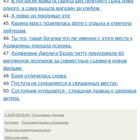
43.
В Ангарске мама оставила шестилетнего сына дома
одного, а сама вышла магазин за хлебом.
44.
А ловко он придумал это!
45.
Карина кросс поделилась фото с отдыха и ответила
хейтерам.
46.
Ты что, такая богачка что ли: именно с этого места у
Анджелины поехала психика.
47.
Анджелине Джоли и Брэду питту предложили 60
миллионов долларов за совместные съемки в новом
фильме.
48.
Боня отличилась снова.
49.
Пустота не сохраняется в священных местах.
50.
Состояние ухудшается - страшная правда о здоровье
актера.
© 2026 90-60-90 | Спортивные девушки
Контакты
Пользовательское соглашение
Политика конфидециальности
Обратная связь