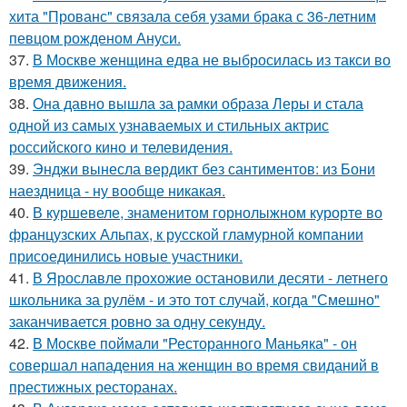
хита "Прованс" связала себя узами брака с 36-летним
певцом рожденом Ануси.
37.
В Москве женщина едва не выбросилась из такси во
время движения.
38.
Она давно вышла за рамки образа Леры и стала
одной из самых узнаваемых и стильных актрис
российского кино и телевидения.
39.
Энджи вынесла вердикт без сантиментов: из Бони
наездница - ну вообще никакая.
40.
В куршевеле, знаменитом горнолыжном курорте во
французских Альпах, к русской гламурной компании
присоединились новые участники.
41.
В Ярославле прохожие остановили десяти - летнего
школьника за рулём - и это тот случай, когда "Смешно"
заканчивается ровно за одну секунду.
42.
В Москве поймали "Ресторанного Маньяка" - он
совершал нападения на женщин во время свиданий в
престижных ресторанах.