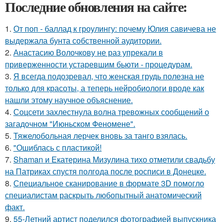
Последние обновления на сайте:
1.
От поп - баллад к гроулингу: почему Юлия савичева не
выдержала бунта собственной аудитории.
2.
Анастасию Волочкову не раз упрекали в
приверженности устаревшим бьюти - процедурам.
3.
Я всегда подозревал, что женская грудь полезна не
только для красоты, а теперь нейробиологи вроде как
нашли этому научное объяснение.
4.
Соцсети захлестнула волна тревожных сообщений о
загадочном "Июньском Феномене".
5.
Тяжелобольная лерчек вновь за танго взялась.
6.
"Ошиблась с пластикой!
7.
Shaman и Екатерина Мизулина тихо отметили свадьбу
на Патриках спустя полгода после росписи в Донецке.
8.
Специальное сканирование в формате 3D помогло
специалистам раскрыть любопытный анатомический
факт.
9.
55-Летний артист поделился фотографией выпускника