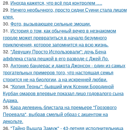
28.
Иногда кажется, что всё под контролем ….
29.
Ничего необычного, просто сидни Суини стала лицом
клея.
30.
Фото, вызывающее сильные эмоции.
31.
История о том, как обычный вечер в незнакомом
городе может превратиться в начало безумного
приключения, которое запомнится на всю жизнь.
32.
"Девушку Просто Использовали": дочь Бена
аффлека стала пешкой в его разводе с Джей Ло.
33.
Антонио бандерас и дакота Джонсон - один из самых
трогательных примеров того, что настоящая семья
строится не на биологии, а на искренней любви.
34.
"Копия Теоны": бывший муж Ксении Бородиной
Курбан омаров впервые показал лицо годовалого сына
Адама.
35.
Кара делевинь блистала на премьере "Грозового
Перевала", выбрав смелый образ с акцентом на
декольте.
36.
"Тайно Вышла Замуж" - 43-летняя исполнительница