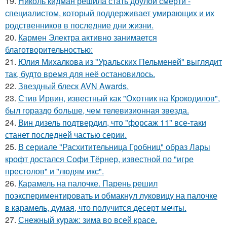
19.
Николь кидман решила стать доулой смерти -
специалистом, который поддерживает умирающих и их
родственников в последние дни жизни.
20.
Кармен Электра активно занимается
благотворительностью:
21.
Юлия Михалкова из "Уральских Пельменей" выглядит
так, будто время для неё остановилось.
22.
Звездный блеск AVN Awards.
23.
Стив Ирвин, известный как "Охотник на Крокодилов",
был гораздо больше, чем телевизионная звезда.
24.
Вин дизель подтвердил, что "форсаж 11" все-таки
станет последней частью серии.
25.
В сериале "Расхитительница Гробниц" образ Лары
крофт достался Софи Тёрнер, известной по "игре
престолов" и "людям икс".
26.
Карамель на палочке. Парень решил
поэкспериментировать и обмакнул луковицу на палочке
в карамель, думая, что получится десерт мечты.
27.
Снежный кураж: зима во всей красе.