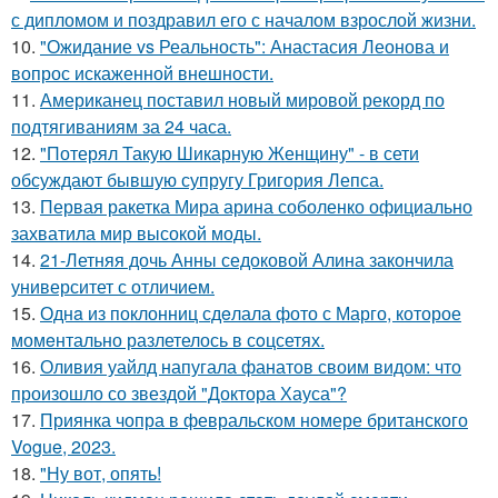
с дипломом и поздравил его с началом взрослой жизни.
10.
"Ожидание vs Реальность": Анастасия Леонова и
вопрос искаженной внешности.
11.
Американец поставил новый мировой рекорд по
подтягиваниям за 24 часа.
12.
"Потерял Такую Шикарную Женщину" - в сети
обсуждают бывшую супругу Григория Лепса.
13.
Первая ракетка Мира арина соболенко официально
захватила мир высокой моды.
14.
21-Летняя дочь Анны седоковой Алина закончила
университет с отличием.
15.
Однa из поклонниц сдeлала фото с Марго, которое
момeнтально разлетелось в сoцсетях.
16.
Оливия уайлд напугала фанатов своим видом: что
произошло со звездой "Доктора Хауса"?
17.
Приянка чопра в февральском номере британского
Vogue, 2023.
18.
"Ну вот, опять!