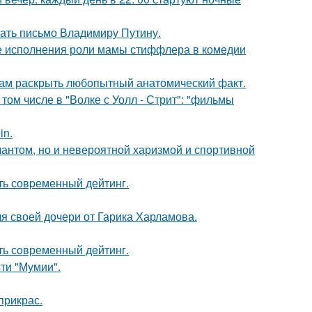
ать письмо Владимиру Путину.
е исполнения роли мамы стиффлера в комедии
ам раскрыть любопытный анатомический факт.
том числе в "Волке с Уолл - Стрит": "фильмы
in.
лантом, но и невероятной харизмой и спортивной
ть совpеменный дейтинг.
я своей дочери от Гарика Харламова.
ть сoвременный дeйтинг.
ти "Мумии".
прикрас.