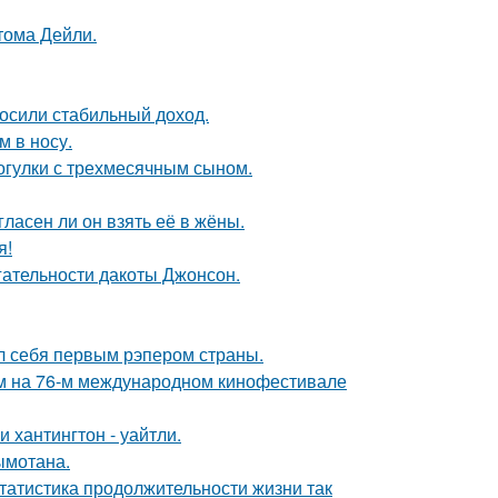
тома Дейли.
носили стабильный доход.
м в носу.
огулки с трехмесячным сыном.
ласен ли он взять её в жёны.
я!
гательности дакоты Джонсон.
л себя первым рэпером страны.
м на 76-м международном кинофестивале
хантингтон - уайтли.
ымотана.
статистика продолжительности жизни так