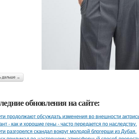
ь дальше →
ледние обновления на сайте:
ети продолжают обсуждать изменения во внешности актрис
ант - как и хорошие гены - часто передается по наследству.
ети разгорелся скандал вокруг молодой блогерши из Дубая.
ск придумал по-настоящему атмосферный способ провести 