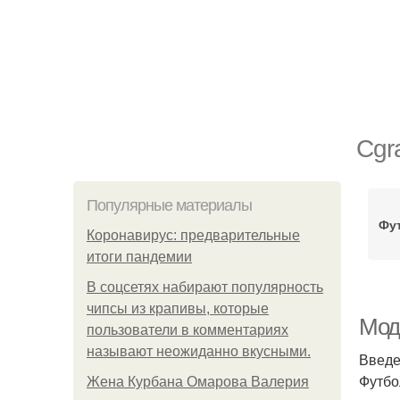
Сgr
Популярные материалы
Фут
Коронавирус: предварительные
итоги пандемии
В соцсетях набирают популярность
чипсы из крапивы, которые
Мод
пользователи в комментариях
называют неожиданно вкусными.
Введ
Футбо
Жена Курбана Омарова Валерия