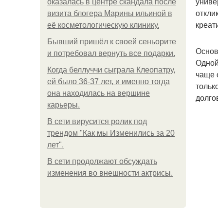
униве
оказалась в центре скандала после
откли
визита блогера Марины ильиной в
креат
её косметологическую клинику.
Бывший пришёл к своей сеньорите
Основ
и потребовал вернуть все подарки.
Одной
Когда беллуччи сыграла Клеопатру,
чаще 
ей было 36-37 лет, и именно тогда
тольк
она находилась на вершине
долго
карьеры.
В сети вирусится ролик под
трендом "Как мы Изменились за 20
лет".
В сети продолжают обсуждать
изменения во внешности актрисы.