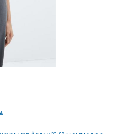
ы.
вечер: каждый день в 22: 00 стартуют ночные