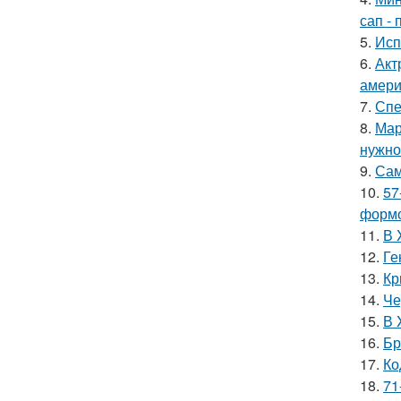
сап - 
5.
Исп
6.
Акт
амери
7.
Спе
8.
Мар
нужно 
9.
Сам
10.
57
формо
11.
В 
12.
Ге
13.
Кр
14.
Че
15.
В 
16.
Бр
17.
Ко
18.
71