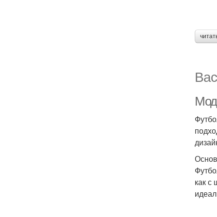
читат
Вас
Мод
Футбо
подхо
дизай
Основ
Футбо
как с
идеал