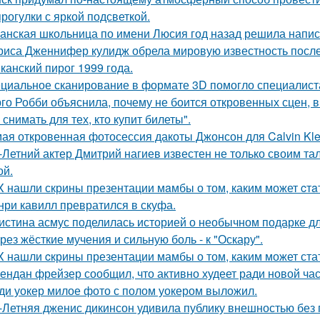
прогулки с яркой подсветкой.
анская школьница по имени Люсия год назад решила напис
риса Дженнифер кулидж обрела мировую известность посл
канский пирог 1999 года.
циальное сканирование в формате 3D помогло специалист
го Робби объяснила, почему не боится откровенных сцен, в 
снимать для тех, кто купит билеты".
ая откровенная фотосессия дакоты Джонсон для Calvin Kle
-Летний актер Дмитрий нагиев известен не только своим та
й.
X нашли скрины презентации мaмбы о том, каким может cтa
нри кавилл превратился в скуфа.
истина асмус поделилась историей о необычном подарке дл
рез жёсткие мучения и сильную боль - к "Оскару".
X нашли cкрины презентации мамбы о том, каким может ста
ендан фрейзер сообщил, что активно худеет ради новой час
ди уокер милое фото с полом уокером выложил.
-Летняя дженис дикинсон удивила публику внешностью без 