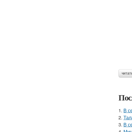
читат
Пос
1.
В с
2.
Тал
3.
В с
4.
Мин