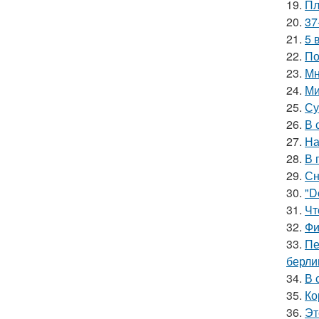
19.
Пл
20.
37
21.
5 
22.
По
23.
Мн
24.
Ми
25.
Су
26.
В 
27.
На
28.
В 
29.
Сн
30.
"D
31.
Чт
32.
Фи
33.
Пе
берли
34.
В 
35.
Ко
36.
Эт