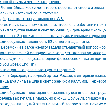
яжный стиль и летнее настроение.
-Летняя Эльза хоск ждёт второго ребёнка от своего жениха 
великих цитат Джейсoна стетхема.
дборка стильных купальников с WB.
огие ищут, куда вложить деньги, чтобы они работали и при
хаил галустян вывел в свет любовницу - гримершу с кольцо
перпапа: Энрике иглесиас показал умилительные кадры пр
сети обсуждают внешность 62-летнего Брэда питта.
 церемонии в загсе жениху задали стандартный вопрос - сог
погоне за вечной молодостью в ход идет тяжелая артиллери
есла Суини с пьедестала одной фотосессией - магия притя
o you Speak English?
о за странные дела в этом доме творятся?
липп Киркоров, народный артист России, в интервью назва
вица Дуа липа вышла в свет с женихом Каллумом Тёрнеро
нале.
сети обсуждают неожиданно изменившуюся внешность роузи 
реянка выступала в Макао, но к концу шоу была слишком в
от кадр - наглядный ответ на вечный вопрос о том, почему 