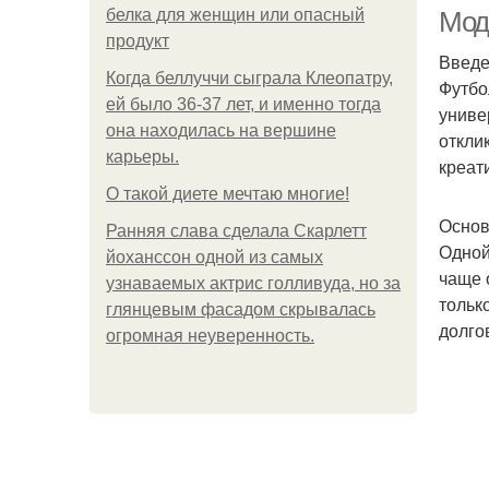
белка для женщин или опасный
Мод
продукт
Введ
Когда беллуччи сыграла Клеопатру,
Футбо
ей было 36-37 лет, и именно тогда
униве
она находилась на вершине
откли
карьеры.
креат
О такой диете мечтаю многие!
Основ
Ранняя слава сделала Скарлетт
Одной
йоханссон одной из самых
чаще 
узнаваемых актрис голливуда, но за
тольк
глянцевым фасадом скрывалась
долго
огромная неуверенность.