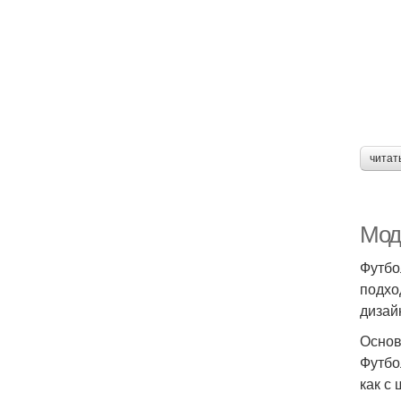
читат
Мод
Футбо
подхо
дизай
Основ
Футбо
как с