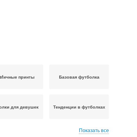
afичные принты
Базовая футболка
олки для девушек
Тенденции в футболках
Показать все
льные футболки
Футболка под рубашкой