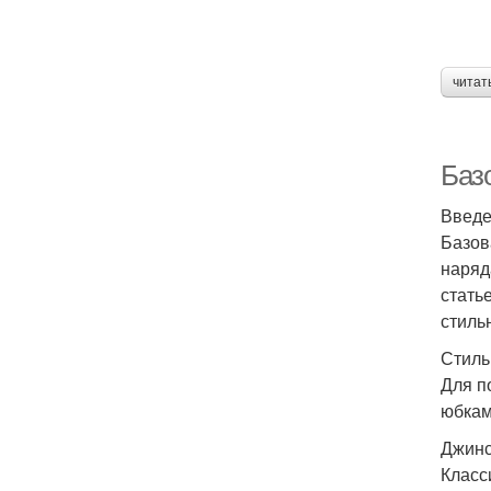
читат
Баз
Введ
Базов
наряд
стать
стиль
Стиль
Для п
юбкам
Джинс
Класс