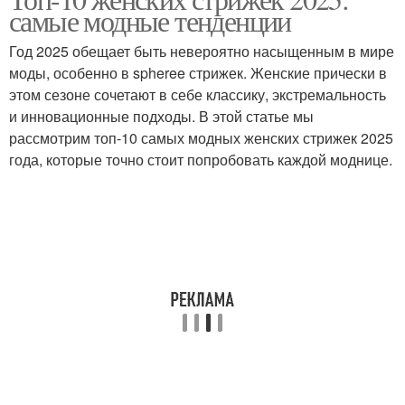
Многослойные стрижки
Стрижка в стиле
самые модные тенденции
Год 2025 обещает быть невероятно насыщенным в мире
моды, особенно в spheree стрижек. Женские прически в
Стрижки на короткие
этом сезоне сочетают в себе классику, экстремальность
Стрижки на волосы
волосы
и инновационные подходы. В этой статье мы
рассмотрим топ-10 самых модных женских стрижек 2025
года, которые точно стоит попробовать каждой моднице.
Стрижка с рваными
кончиками