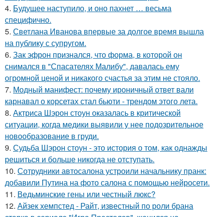
4.
Будущее наступило, и оно пахнет … весьма
специфично.
5.
Светлана Иванова впервые за долгое время вышла
на публику с супругом.
6.
Зак эфрон признался, что форма, в которой он
снимался в "Спасателях Малибу", давалась ему
огромной ценой и никакого счастья за этим не стояло.
7.
Модный манифест: почему ироничный ответ вали
карнавал о корсетах стал бьюти - трендом этого лета.
8.
Актриса Шэрон стоун оказалась в критической
ситуации, когда медики выявили у нее подозрительное
новообразование в груди.
9.
Судьба Шэрон стоун - это история о том, как однажды
решиться и больше никогда не отступать.
10.
Сотрудники автосалона устроили начальнику пранк:
добавили Путина на фото салона с помощью нейросети.
11.
Ведьминские гены или честный люкс?
12.
Айзек хемпстед - Райт, известный по роли брана