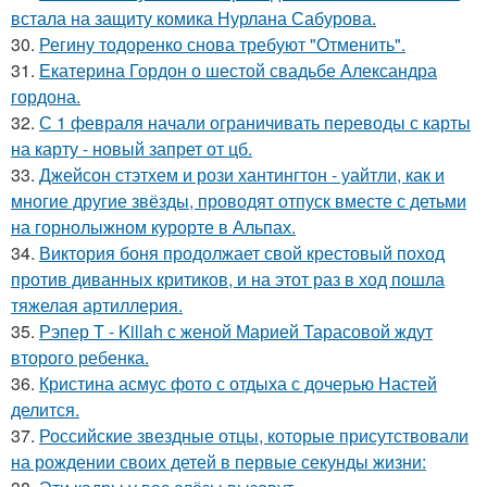
встала на защиту комика Нурлана Сабурова.
30.
Регину тодоренко снова требуют "Отменить".
31.
Екатерина Гордон о шестой свадьбе Александра
гордона.
32.
С 1 февраля начали ограничивать переводы с карты
на карту - новый запрет от цб.
33.
Джейсон стэтхем и рози хантингтон - уайтли, как и
многие другие звёзды, проводят отпуск вместе с детьми
на горнолыжном курорте в Альпах.
34.
Виктория боня продолжает свой крестовый поход
против диванных критиков, и на этот раз в ход пошла
тяжелая артиллерия.
35.
Рэпер T - Killah с женой Марией Тарасовой ждут
второго ребенка.
36.
Кристина асмус фото с отдыха с дочерью Настей
делится.
37.
Российские звездные отцы, которые присутствовали
на рождении своих детей в первые секунды жизни: