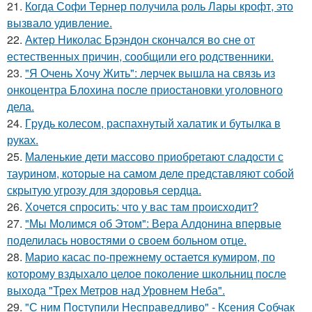
21.
Когда Софи Тернер получила роль Лары крофт, это
вызвало удивление.
22.
Актер Николас Брэндон скончался во сне от
естественных причин, сообщили его родственники.
23.
"Я Очень Хочу Жить": лерчек вышла на связь из
онкоцентра Блохина после приостановки уголовного
дела.
24.
Гpyдь колесом, распахнутый халатик и бутылка в
руках.
25.
Маленькие дети массово приобретают сладости с
таурином, которые на самом деле представляют собой
скрытую угрозу для здоровья сердца.
26.
Хочется спросить: что у вас там происходит?
27.
"Мы Молимся об Этом": Вера Алдонина впервые
поделилась новостями о своем больном отце.
28.
Марио касас по-прежнему остается кумиром, по
которому вздыхало целое поколение школьниц после
выхода "Трех Метров над Уровнем Неба".
29.
"С ним Поступили Несправедливо" - Ксения Собчак