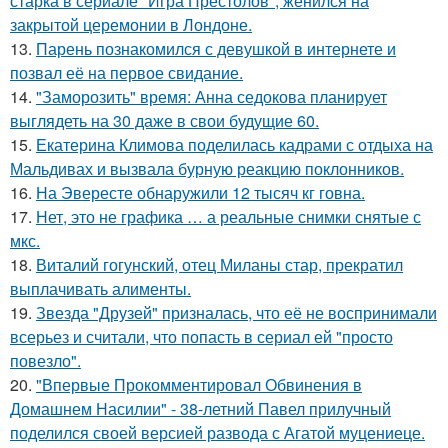
старка в сериале "Игра Престолов", женился на
закрытой церемонии в Лондоне.
13.
Парень познакомился с девушкой в интернете и
позвал её на первое свидание.
14.
"Заморозить" время: Анна седокова планирует
выглядеть на 30 даже в свои будущие 60.
15.
Екатерина Климова поделилась кадрами с отдыха на
Мальдивах и вызвала бурную реакцию поклонников.
16.
На Эвересте обнаружили 12 тысяч кг говна.
17.
Нет, это не графика … а реальные снимки снятые с
мкс.
18.
Виталий гогунский, отец Миланы стар, прекратил
выплачивать алименты.
19.
Звезда "Друзей" призналась, что её не воспринимали
всерьез и считали, что попасть в сериал ей "просто
повезло".
20.
"Впервые Прокомментировал Обвинения в
Домашнем Насилии" - 38-летний Павел прилучный
поделился своей версией развода с Агатой муцениеце.