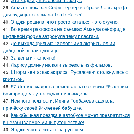
38.
Эти кадры у вас слёзы вызовут.
39.
Amazon показал Софи Тернер в образе Лары крофт
для будущего сериала Tomb Raider.
40.
Энджи решила, что просто кататься - это скучно.
41.
Во время разговора на съёмках Аманда сейфрид в
шутливой форме затронула тему пластики.
42.
До выхода фильма "Холоп" имя актрисы ольги
дибцевой знали единицы.
43.
За деньги - конечно!
44.
Ларису долину начали вырезать из фильмов.
45.
Шторм хейта: как актриса "Русалочки" столкнулась с
критикой.
46.
67-Летняя мадонна помолвлена со своим 29-летним
бойфрендом - утверждают инсайдеры.
47.
Немного нежности: Ирина Горбачева сделала
причёску своей 94-летней бабушке.
48.
Как обычная поездка в автобусе может превратиться
в незабываемое мини путешествие!
49.
Энджи учится читать на русском.