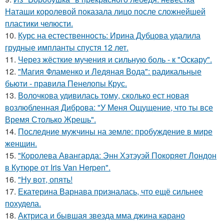
Наташи королевой показала лицо после сложнейшей
пластики челюсти.
10.
Курс на естественность: Ирина Дубцова удалила
грудные импланты спустя 12 лет.
11.
Через жёсткие мучения и сильную боль - к "Оскару".
12.
"Магия Фламенко и Ледяная Вода": радикальные
бьюти - правила Пенелопы Крус.
13.
Волочкова удивилась тому, сколько ест новая
возлюбленная Диброва: "У Меня Ощущение, что ты все
Время Столько Жрешь".
14.
Последние мужчины на земле: пробуждение в мире
женщин.
15.
"Королева Авангарда: Энн Хэтэуэй Покоряет Лондон
в Кутюре от Iris Van Herpen".
16.
"Ну вот, опять!
17.
Екатерина Варнава призналась, что ещё сильнее
похудела.
18.
Актриса и бывшая звезда мма джина карано