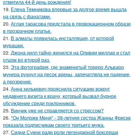
отметила 44-й день рождения!
19.
Елена Темникова впервые за долгое время вышла
на связь с фанатами.
20.
Аглая тарасова предстала в провокационном образе
в прозрачном платье.
21.
В алматы появилась инсталляция, от которой
мурашки.
22.
Джона хилл тайно женился на Оливии миллар и стал
отцом во второй раз.
23.
Эта фотография, где знаменитый тореро Альваро
мунера рухнул на песок арены, запечатлела не падение,
а прозрение.
24.
Анна хилькевич прояснила ситуацию вокруг
недавнего визита к врачу, который вызвал бурное
обсуждение среди поклонников.
25.
Винчик уже не справляется со стрессом?
26.
"Он Моложе Меня" - 39-летняя сестра Жанны Фриске
показала подписчикам своего третьего мужа.
27.
Сидни Суини ради роли легендарной боксерши