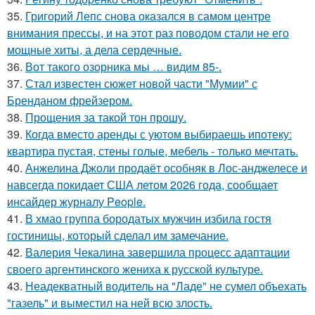
35.
Григорий Лепс снова оказался в самом центре
внимания прессы, и на этот раз поводом стали не его
мощные хиты, а дела сердечные.
36.
Вот такого озорника мы … видим 85-.
37.
Стал известен сюжет новой части "Мумии" с
Бренданом фрейзером.
38.
Прощения за такой тон прошу.
39.
Когда вместо аренды с уютом выбираешь ипотеку:
квартира пустая, стены голые, мебель - только мечтать.
40.
Анжелина Джоли продаёт особняк в Лос-анджелесе и
навсегда покидает США летом 2026 года, сообщает
инсайдер журналу People.
41.
В хмао группа бородатых мужчин избила гостя
гостиницы, который сделал им замечание.
42.
Валерия Чекалина завершила процесс адаптации
своего аргентинского жениха к русской культуре.
43.
Неадекватный водитель на "Ладе" не сумел объехать
"газель" и выместил на ней всю злость.