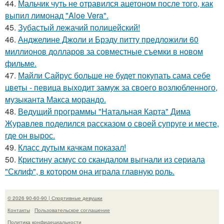
44.
Мальчик чуть не отравился ацетоном после того, как
выпил лимонад "Aloe Vera".
45.
Зубастый лежачий полицейский!
46.
Анджелине Джоли и Брэду питту предложили 60
миллионов долларов за совместные съемки в новом
фильме.
47.
Майли Сайрус больше не будет покупать сама себе
цветы - певица выходит замуж за своего возлюбленного,
музыканта Макса морандо.
48.
Ведущий программы "Натальная Карта" Дима
Журавлев поделился рассказом о своей супруге и месте,
где он вырос.
49.
Класс дутым качкам показал!
50.
Кристину асмус со скандалом выгнали из сериала
"Склиф", в котором она играла главную роль.
© 2026 90-60-90 | Спортивные девушки
Контакты
Пользовательское соглашение
Политика конфидециальности