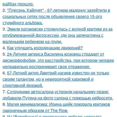
вайбах прошло.
2.
"Плесень Хайпует" - 67-летнюю мадонну захейтили в
социальных сетях после объявления своего 15-ого
студийного альбома.
3.
Эмили ратаковски столкнулась с волной критики из-за
опубликованной фотосессии, где она запечатлена с
маленьким ребенком на груди.
4.
Как улучшить координацию движений?
5.
24-Летняя актриса Василина юсковец страдает от
дисморфофобии, это расстройства, при котором человек
неправильно воспринимает свое отражение.
6.
57-Летний актер Дмитрий нагиев известен не только
своим талантом, но и невероятной харизмой и
спортивной формой.
7.
Сотрудники автосалона устроили начальнику пранк:
добавили Путина на фото салона с помощью нейросети.
8.
Магия минимализма: Ирина шейк покорила критиков
лаконичным образом от The Row.
9.
Из "Воробушка" в прекрасного лебедя: невестка