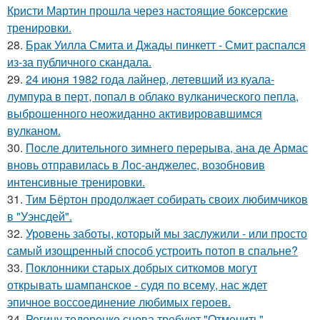
Кристи Мартин прошла через настоящие боксерские
тренировки.
28.
Брак Уилла Смита и Джады пинкетт - Смит распался
из-за публичного скандала.
29.
24 июня 1982 года лайнер, летевший из куала-
лумпура в перт, попал в облако вулканического пепла,
выброшенного неожиданно активировавшимся
вулканом.
30.
После длительного зимнего перерыва, ана де Армас
вновь отправилась в Лос-анджелес, возобновив
интенсивные тренировки.
31.
Тим Бёртон продолжает собирать своих любимчиков
в "Уэнсдей".
32.
Уровень заботы, который мы заслужили - или просто
самый изощренный способ устроить потоп в спальне?
33.
Поклонники старых добрых ситкомов могут
открывать шампанское - судя по всему, нас ждет
эпичное воссоединение любимых героев.
34.
Регину тодоренко снова требуют "Отменить".