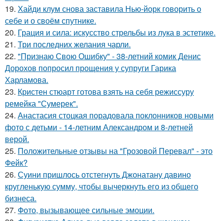
19.
Хайди клум снова заставила Нью-йорк говорить о
себе и о своём спутнике.
20.
Грация и сила: искусство стрельбы из лука в эстетике.
21.
Три последних желания чарли.
22.
"Признаю Свою Ошибку" - 38-летний комик Денис
Дорохов попросил прощения у супруги Гарика
Харламова.
23.
Кристен стюарт готова взять на себя режиссуру
ремейка "Сумерек".
24.
Анастасия стоцкая порадовала поклонников новыми
фото с детьми - 14-летним Александром и 8-летней
верой.
25.
Положительные отзывы на "Грозовой Перевал" - это
Фейк?
26.
Суини пришлось отстегнуть Джонатану давино
кругленькую сумму, чтобы вычеркнуть его из общего
бизнеса.
27.
Фото, вызывающее сильные эмоции.