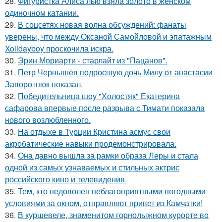
28.
Фигуристка Алиса лью взяла золото в женском
одиночном катании.
29.
В соцсетях новая волна обсуждений: фанаты
уверены, что между Оксаной Самойловой и эпатажным
Xolidayboy проскочила искра.
30.
Эрин Мориарти - старлайт из "Пацанов".
31.
Петр Чернышёв подросшую дочь Милу от анастасии
Заворотнюк показал.
32.
Победительница шоу "Холостяк" Екатерина
сафарова впервые после разрыва с Тимати показала
нового возлюбленного.
33.
На отдыхе в Турции Кристина асмус свои
акробатические навыки продемонстрировала.
34.
Она давно вышла за рамки образа Леры и стала
одной из самых узнаваемых и стильных актрис
российского кино и телевидения.
35.
Тем, кто недоволен неблагоприятными погодными
условиями за окном, отправляют привет из Камчатки!
36.
В куршевеле, знаменитом горнолыжном курорте во