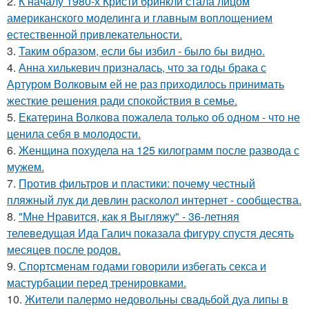
2.
К началу 1980-х Кристи бринкли стала лицом
американского моделинга и главным воплощением
естественной привлекательности.
3.
Таким образом, если бы избил - было бы видно.
4.
Анна хилькевич призналась, что за годы брака с
Артуром Волковым ей не раз приходилось принимать
жесткие решения ради спокойствия в семье.
5.
Екатерина Волкова пожалела только об одном - что не
ценила себя в молодости.
6.
Женщина похудела на 125 килограмм после развода с
мужем.
7.
Против фильтров и пластики: почему честный
пляжный лук ди девлин расколол интернет - сообщества.
8.
"Мне Нравится, как я Выгляжу" - 36-летняя
телеведущая Ида Галич показала фигуру спустя десять
месяцев после родов.
9.
Спортсменам годами говорили избегать секса и
мастурбации перед тренировками.
10.
Жители палермо недовольны свадьбой дуа липы в