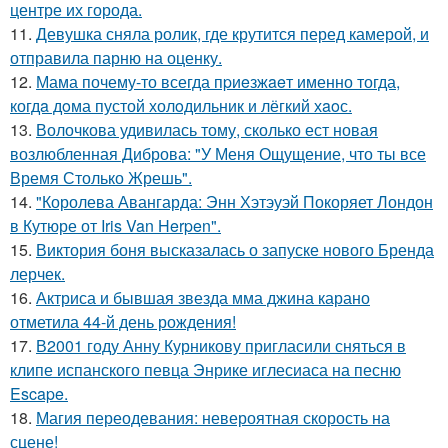
центре их города.
11.
Девушка сняла ролик, где крутится перед камерой, и
отправила парню на оценку.
12.
Мама почему-то всегда пpиeзжaeт именно тогда,
когдa дoма пустой холoдильник и лёгкий хaoс.
13.
Волочкова удивилась тому, сколько ест новая
возлюбленная Диброва: "У Меня Ощущение, что ты все
Время Столько Жрешь".
14.
"Королева Авангарда: Энн Хэтэуэй Покоряет Лондон
в Кутюре от Iris Van Herpen".
15.
Виктория боня высказалась о запуске нового Бренда
лерчек.
16.
Актриса и бывшая звезда мма джина карано
отметила 44-й день рождения!
17.
В2001 году Анну Курникову пригласили сняться в
клипе испанского певца Энрике иглесиаса на песню
Escape.
18.
Магия переодевания: невероятная скорость на
сцене!