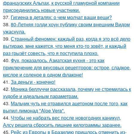
французских Альпах, к русской гламурной компании
присоединились новые участники.
37.
Гигиена в деталях: о чем молчат ваши вещи?
38.
80-Летняя голди хоун публику своим внешним Видом
ужаснула.
39.
Странный феномен: каждый раз, когда я это всё дело
вытираю, мне кажется, что меня кто-то зовёт, и каждый
раз грызёт совесть, что я поступила плохо.
40.
Фух, показалось. Азиатская кухня - это как
приключение для вкусовых рецепторов: острое, сладкое,
кислое и соленое в одном флаконе!
41.
За деньги - конечно!
42.
Моника беллуччи рассказала, почему не стремилась к
худобе и идеальным параметрам.
43.
Мальчик чуть не отравился ацетоном после того, как
выпил лимонад "Aloe Vera".
44.
Чтобы не набрать вес после новогодних каникул,
Алсу решила сбросить лишние килограммы заранее.
45.
Рейс из Европы в Бразилию пришлось отменить из-