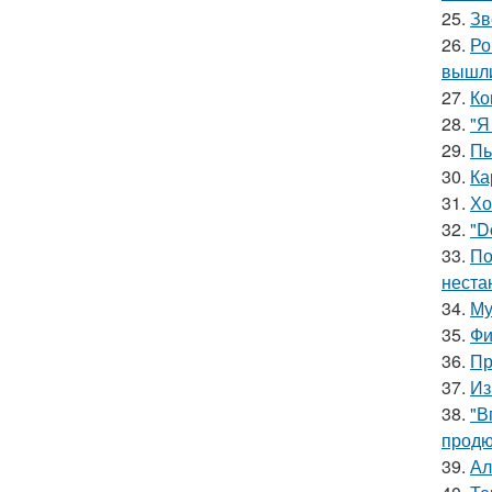
25.
Зв
26.
Ро
вышли
27.
Ко
28.
"Я
29.
Пь
30.
Ка
31.
Хо
32.
"D
33.
По
неста
34.
Му
35.
Фи
36.
Пр
37.
Из
38.
"В
продю
39.
Ал