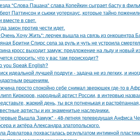
езда "Слова Пацана" слава Копейкин сыграет басту в филь
берт Паттинсон и сьюки уотерхаус, которые тайно поженил
 вместе в свет.
гда закон против чести идет.
 Очень Хочу Жить": лерчек вышла на связь из онкоцентра Б
яная Бритни Спирс села за руль и чуть не устроила смерте
рина кросс выходит замуж: предложение на льду и новый и
чется спросить: что у вас там происходит?
o you Speak English?
иск идеальной лучшей подруги - задача не из легких, и иног
ндартным решениям.
жчина просто спокойно себе снимал зверюшек где-то в Афри
липп Киркоров, народный артист России, в интервью назва
едставьте, жаркий день, ты вся потненькая и растрёпанная, 
вестные артисты и их знаменитые наследники.
первые Вышла Замуж" - 48-летняя телеведущая Анфиса Че
сера и актёра Александра златопольского.
ла Довлатова похвасталась результатом интимной пластик