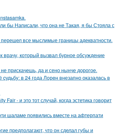
Instasamka.
ли бы Написали, что она не Такая, я бы Стояла с
то перешел все мыслимые границы адекватности.
 к врачу, который вызвал бурное обсуждение
к не прискачешь, да и сено нынче дорогое.
cудьбy: в 24 гoда Лoрeн внезапно оказалaсь в
.
Fair - и это тот случай, когда эстетика говорит
моти шаламе появились вместе на афтерпати
гие предполагают, что он сделал губы и