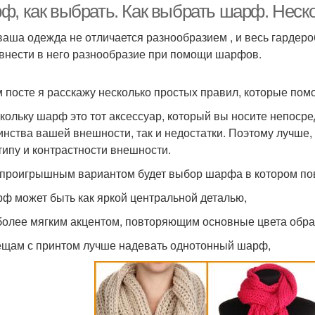
ф, как выбрать. Как выбрать шарф. Неско
ваша одежда не отличается разнообразием , и весь гардер
 внести в него разнообразие при помощи шарфов.
м посте я расскажу несколько простых правил, которые пом
скольку шарф это тот аксессуар, который вы носите непосре
инства вашей внешности, так и недостатки. Поэтому лучше,
типу и контрастности внешности.
спроигрышным вариантом будет выбор шарфа в котором повт
рф может быть как яркой центральной деталью,
 более мягким акцентом, повторяющим основные цвета обра
вещам с принтом лучше надевать однотонный шарф,