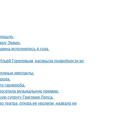
прошло.
ину Эрвин.
кина исполнилось 4 года.
с Ильёй Гореловым, раскрыла подробности их
грудные импланты.
рода.
го гардероба.
 посетила музыкальную премию.
ую супругу Григория Лепса.
 театра, откуда ее уволили, назвало ее