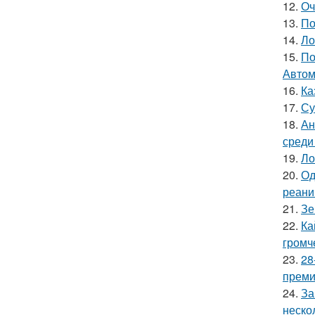
12.
Оч
13.
По
14.
Ло
15.
По
Автом
16.
Ка
17.
Су
18.
Ан
среди
19.
Ло
20.
Од
реани
21.
Зе
22.
Ка
громч
23.
28
премии
24.
За
неско