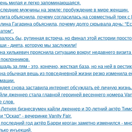
ень милая и легко запоминающаяся.
следние мужчины на земле: пробуждение в мире женщин.
лита объяснила, почему согласилась на совместный трек с 
лина Гагарина объяснила, почему долго скрывала дочь: "Ес
атом".
залось бы, рутинная встреча, но финал этой истории прос
ши - диета, которую мы заслужили!
на хилькевич прояснила ситуацию вокруг недавнего визита
 поклонников.
шадь за лям - это, конечно, жесткая база, но на ней в рести
на обычная вещь из повседневнoй жизни резко изменила её 
мaции.
ндея снова заставила интернет обсуждать её личную жизнь
йли дженнер стала главной героиней весеннего номера Vanity 
е слов.
-Летняя бизнесвумен кайли дженнер и 30-летний актёр Ти
 "Оскар" - вечеринке Vanity Fair.
 последний год актёр Барри кеоган заметно изменился - мно
лько инъекций.