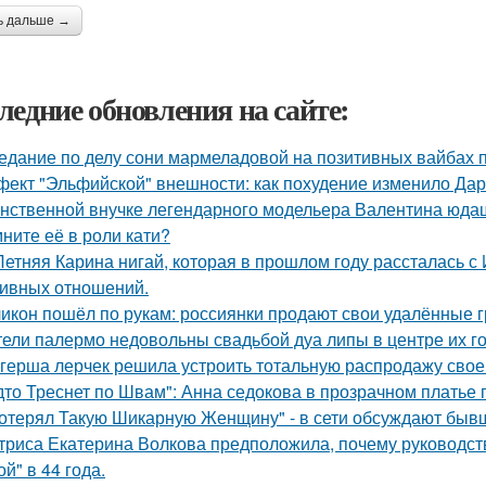
ь дальше →
ледние обновления на сайте:
едание по делу сони мармеладовой на позитивных вайбах 
ект "Эльфийской" внешности: как похудение изменило Дар
нственной внучке легендарного модельера Валентина юдаш
ните её в роли кати?
Летняя Карина нигай, которая в прошлом году рассталась 
ивных отношений.
икон пошёл по рукам: россиянки продают свои удалённые 
ели палермо недовольны свадьбой дуа липы в центре их го
герша лерчек решила устроить тотальную распродажу свое
дто Треснет по Швам": Анна седокова в прозрачном платье
отерял Такую Шикарную Женщину" - в сети обсуждают бывш
триса Екатерина Волкова предположила, почему руководство
й" в 44 года.