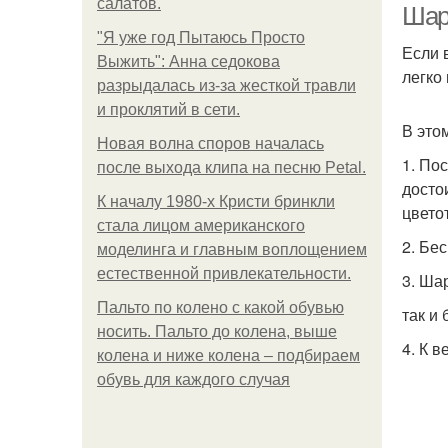
салатов.
Шар
"Я уже год Пытаюсь Просто
Если 
Выжить": Анна седокова
легко
разрыдалась из-за жесткой травли
и проклятий в сети.
В это
Новая волна споров началась
1. По
после выхода клипа на песню Petal.
досто
К началу 1980-х Кристи бринкли
цвето
стала лицом американского
2. Бе
моделинга и главным воплощением
естественной привлекательности.
3. Ша
Пальто по колено с какой обувью
так и
носить. Пальто до колена, выше
4. К 
колена и ниже колена – подбираем
обувь для каждого случая