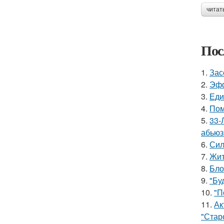
читат
Пос
1.
Зас
2.
Эфф
3.
Еди
4.
Пом
5.
33-
абьюз
6.
Сил
7.
Жит
8.
Бло
9.
"Бу
10.
"П
11.
Ак
"Старо