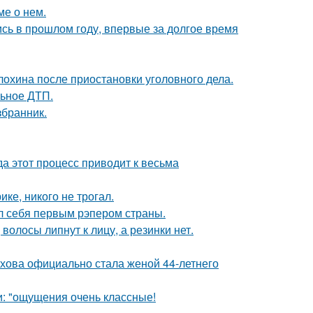
ме о нем.
ись в прошлом году, впервые за долгое время
лохина после приостановки уголовного дела.
льное ДТП.
збранник.
да этот процесс приводит к весьма
ке, никого не трогал.
л себя первым рэпером страны.
волосы липнут к лицу, а резинки нет.
хова официально стала женой 44-летнего
и: "ощущения очень классные!