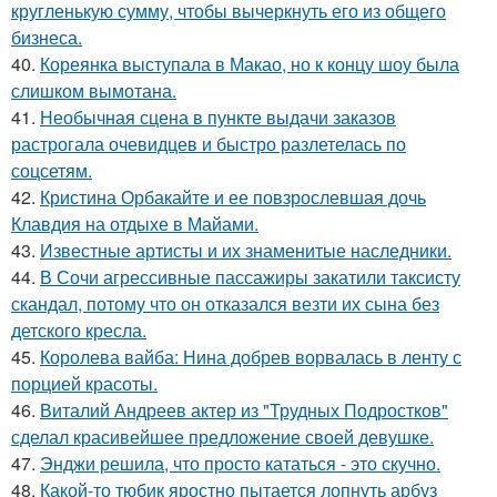
кругленькую сумму, чтобы вычеркнуть его из общего
бизнеса.
40.
Кореянка выступала в Макао, но к концу шоу была
слишком вымотана.
41.
Необычная сцена в пункте выдачи заказов
растрогала очевидцев и быстро разлетелась по
соцсетям.
42.
Кристина Орбакайте и ее повзрослевшая дочь
Клавдия на отдыхе в Майами.
43.
Известные артисты и их знаменитые наследники.
44.
В Сочи агрессивные пассажиры закатили таксисту
скандал, потому что он отказался везти их сына без
детского кресла.
45.
Королева вайба: Нина добрев ворвалась в ленту с
порцией красоты.
46.
Виталий Андреев актер из "Трудных Подростков"
сделал красивейшее предложение своей девушке.
47.
Энджи решила, что просто кататься - это скучно.
48.
Какой-то тюбик яростно пытается лопнуть арбуз