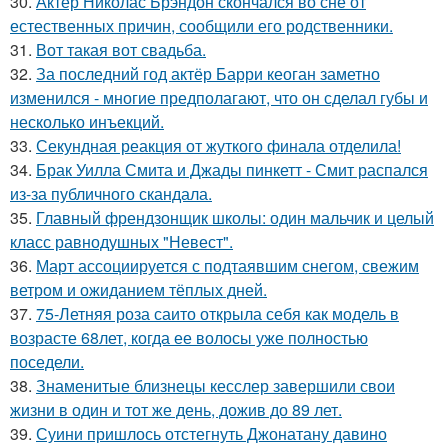
30.
Актер Николас Брэндон скончался во сне от
естественных причин, сообщили его родственники.
31.
Вот такая вот свадьба.
32.
За последний год актёр Барри кеоган заметно
изменился - многие предполагают, что он сделал губы и
несколько инъекций.
33.
Секундная реакция от жуткого финала отделила!
34.
Брак Уилла Смита и Джады пинкетт - Смит распался
из-за публичного скандала.
35.
Главный френдзонщик школы: один мальчик и целый
класс равнодушных "Невест".
36.
Март ассоциируется с подтаявшим снегом, свежим
ветром и ожиданием тёплых дней.
37.
75-Летняя роза саито открыла себя как модель в
возрасте 68лет, когда ее волосы уже полностью
поседели.
38.
Знаменитые близнецы кесслер завершили свои
жизни в один и тот же день, дожив до 89 лет.
39.
Суини пришлось отстегнуть Джонатану давино