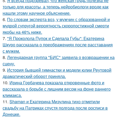
5.
Я всегда подозревал, что женская грудь полезна не
только для красоты, а теперь нейробиологи вроде как
нашли этому научное объяснение.
6.
По словам эксперта воз, у мужчин с образованной и
мудрой супругой вероятность скоропостижной смерти
якобы на 46% ниже.
7.
"Я Проколола Пупок и Сделала Губы": Екатерина
Шкуро рассказала о преображениях после расставания
с мужем.
8.
Легендарная группа "БИС" заявила о возвращении на
сцену.
9.
История бывшей гимнастки и модели юлии Реутовой
драматический оборот приняла.
10.
Ирина Горбачева показала откровенные фото и
рассказала о борьбе с лишним весом на фоне раннего
климакса.
11.
Shaman и Екатерина Мизулина тихо отметили
свадьбу на Патриках спустя полгода после росписи в
Донецке.