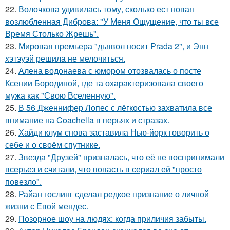
22.
Волочкова удивилась тому, сколько ест новая
возлюбленная Диброва: "У Меня Ощущение, что ты все
Время Столько Жрешь".
23.
Мировая премьера "дьявол носит Prada 2", и Энн
хэтэуэй решила не мелочиться.
24.
Алена водонаева с юмором отозвалась о посте
Ксении Бородиной, где та охарактеризовала своего
мужа как "Свою Вселенную".
25.
В 56 Дженнифер Лопес с лёгкостью захватила все
внимание на Coachella в перьях и стразах.
26.
Хайди клум снова заставила Нью-йорк говорить о
себе и о своём спутнике.
27.
Звезда "Друзей" призналась, что её не воспринимали
всерьез и считали, что попасть в сериал ей "просто
повезло".
28.
Райан гослинг сделал редкое признание о личной
жизни с Евой мендес.
29.
Позорное шоу на людях: когда приличия забыты.