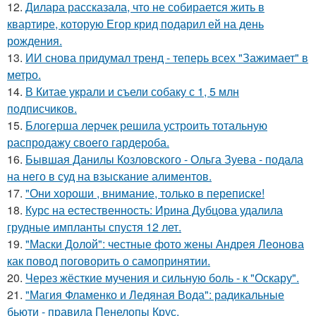
12.
Дилара рассказала, что не собирается жить в
квартире, которую Егор крид подарил ей на день
рождения.
13.
ИИ снова придумал тренд - теперь всех "Зажимает" в
метро.
14.
В Китае украли и съели собаку с 1, 5 млн
подписчиков.
15.
Блогерша лерчек решила устроить тотальную
распродажу своего гардероба.
16.
Бывшая Данилы Козловского - Ольга Зуева - подала
на него в суд на взыскание алиментов.
17.
"Они хороши , внимание, только в переписке!
18.
Курс на естественность: Ирина Дубцова удалила
грудные импланты спустя 12 лет.
19.
"Маски Долой": честные фото жены Андрея Леонова
как повод поговорить о самопринятии.
20.
Через жёсткие мучения и сильную боль - к "Оскару".
21.
"Магия Фламенко и Ледяная Вода": радикальные
бьюти - правила Пенелопы Крус.