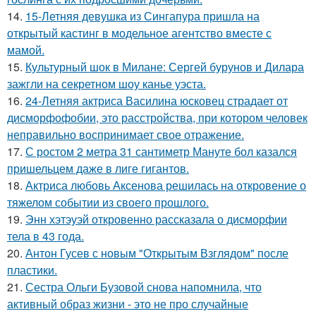
14.
15-Летняя девушка из Сингапура пришла на
открытый кастинг в модельное агентство вместе с
мамой.
15.
Культурный шок в Милане: Сергей бурунов и Дилара
зажгли на секретном шоу канье уэста.
16.
24-Летняя актриса Василина юсковец страдает от
дисморфофобии, это расстройства, при котором человек
неправильно воспринимает свое отражение.
17.
С ростом 2 метра 31 сантиметр Мануте бол казался
пришельцем даже в лиге гигантов.
18.
Актриса любовь Аксенова решилась на откровение о
тяжелом событии из своего прошлого.
19.
Энн хэтэуэй откровенно рассказала о дисморфии
тела в 43 года.
20.
Антон Гусев с новым "Открытым Взглядом" после
пластики.
21.
Сестра Ольги Бузовой снова напомнила, что
активный образ жизни - это не про случайные