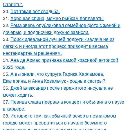
Стареть".
30.
Вот такая вот свадьба.
31.
Хорошая спина, можно рыбкам поплавать!
32.
Рома зверь опубликовал семейное фото с женой и
дочерью, и подписчики дружно зависли.
33.
Поиск идеальной лучшей подруги - задача не из
легких, и иногда этот процесс приводит к весьма
нестандартным решениям.
34.
Ана де Армас признана самой красивой актрисой
2025 года.
35.
А вы знали, что супруга Гарика Харламова,
Екатерина, и Анна Ковальчук - родные сестры?
36.
Джей александр после пережитого инсульта не
может ходить.
37.
Певица слава прервала концерт и объявила о паузе
в карьере.
38.
История о том, как обычный вечер в незнакомом
городе может превратиться в начало безумного
приключения, которое запомнится на всю жизнь.