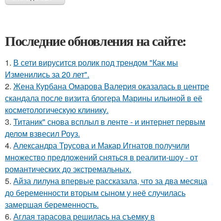
Последние обновления на сайте:
1.
В сети вирусится ролик под трендом "Как мы
Изменились за 20 лет".
2.
Жена Курбана Омарова Валерия оказалась в центре
скандала после визита блогера Марины ильиной в её
косметологическую клинику.
3.
Титаник" снова всплыл в ленте - и интернет первым
делом взвесил Роуз.
4.
Александра Трусова и Макар Игнатов получили
множество предложений сняться в реалити-шоу - от
романтических до экстремальных.
5.
Айза лилуна впервые рассказала, что за два месяца
до беременности вторым сыном у неё случилась
замершая беременность.
6.
Аглая тарасова решилась на съемку в