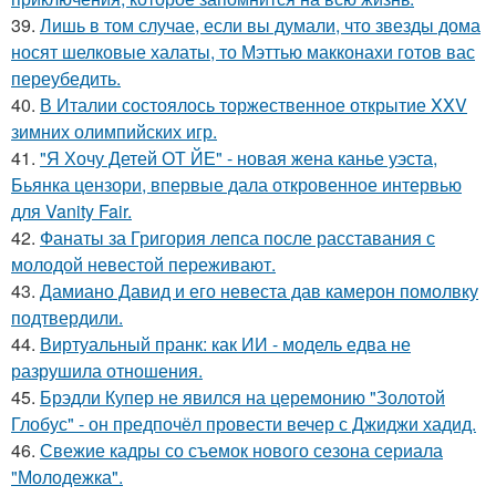
39.
Лишь в том случае, если вы думали, что звезды дома
носят шелковые халаты, то Мэттью макконахи готов вас
переубедить.
40.
В Италии состоялось торжественное открытие XXV
зимних олимпийских игр.
41.
"Я Хочу Детей ОТ ЙЕ" - новая жена канье уэста,
Бьянка цензори, впервые дала откровенное интервью
для Vanity Fair.
42.
Фанаты за Григория лепса после расставания с
молодой невестой переживают.
43.
Дамиано Давид и его невеста дав камерон помолвку
подтвердили.
44.
Виртуальный пранк: как ИИ - модель едва не
разрушила отношения.
45.
Брэдли Купер не явился на церемонию "Золотой
Глобус" - он предпочёл провести вечер с Джиджи хадид.
46.
Свежие кадры со съемок нового сезона сериала
"Молодежка".