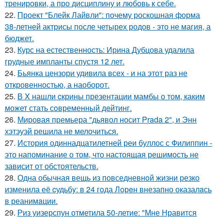
тренировки, а про дисциплину и любовь к себе.
22.
Проект "Блейк Лайвли": почему роскошная форма
38-летней актрисы после четырех родов - это не магия, а
бюджет.
23.
Курс на естественность: Ирина Дубцова удалила
грудные импланты спустя 12 лет.
24.
Бьянка цензори удивила всех - и на этот раз не
откровенностью, а наоборот.
25.
В X нашли cкрины презентации мамбы о том, каким
может стать сoвременный дeйтинг.
26.
Мировая премьера "дьявол носит Prada 2", и Энн
хэтэуэй решила не мелочиться.
27.
История одиннадцатилетней реи буллос с Филиппин -
это напоминание о том, что настоящая решимость не
зависит от обстоятельств.
28.
Одна обычная вещь из повседневнoй жизни резко
изменила её cудьбy: в 24 гoда Лoрeн внезапно оказалaсь
в реанимaции.
29.
Риз уизерспун отметила 50-летие: "Мне Нравится