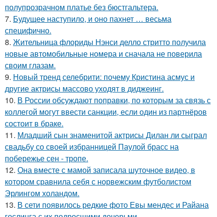
полупрозрачном платье без бюстгальтера.
7.
Будущее наступило, и оно пахнет … весьма
специфично.
8.
Жительница флориды Нэнси делло стритто получила
новые автомобильные номера и сначала не поверила
своим глазам.
9.
Новый тренд селебрити: почему Кристина асмус и
другие актрисы массово уходят в диджеинг.
10.
В России обсуждают поправки, по которым за связь с
коллегой могут ввести санкции, если один из партнёров
состоит в браке.
11.
Младший сын знаменитой актрисы Дилан ли сыграл
свадьбу со своей избранницей Паулой брасс на
побережье сен - тропе.
12.
Она вместе с мамой записала шуточное видео, в
котором сравнила себя с норвежским футболистом
Эрлингом холандом.
13.
В сети появилось редкие фото Евы мендес и Райана
гослинга с их подросшими дочерьми.