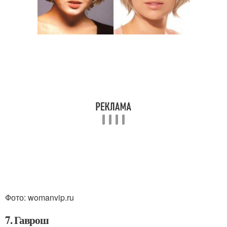
Фото: womanvip.ru
7. Гаврош