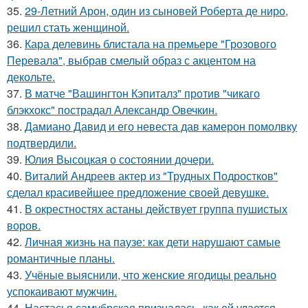
35.
29-Летний Арон, один из сыновей Роберта де ниро,
решил стать женщиной.
36.
Кара делевинь блистала на премьере "Грозового
Перевала", выбрав смелый образ с акцентом на
декольте.
37.
В матче "Вашингтон Кэпиталз" против "чикаго
блэкхокс" пострадал Александр Овечкин.
38.
Дамиано Давид и его невеста дав камерон помолвку
подтвердили.
39.
Юлия Высоцкая о состоянии дочери.
40.
Виталий Андреев актер из "Трудных Подростков"
сделал красивейшее предложение своей девушке.
41.
В окрестностях астаны действует группа пушистых
воров.
42.
Личная жизнь на паузе: как дети нарушают самые
романтичные планы.
43.
Учёные выяснили, что женские ягодицы реально
успокаивают мужчин.
44.
Настасья самубрская призналась, как ей удается