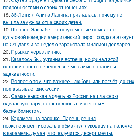
подробностями о своих отношениях.
18.
36-Летняя Алина Ланина призналась, почему не
вышла замуж за отца своих детей.
19.
Шеннон Элизабет, которую многие помнят по
культовой комедии американский пирог, создала аккаунт
на Onlyfans и за неделю заработала миллион долларов.
20.
Прыжки через линию.
21.
Казалось бы, рутинная встреча, но финал этой
истории просто перешел все мыслимые границы
адекватности.
22.
Вопрос о том, что важнее - любовь или расчёт, до сих
пор вызывает дискуссии.
23.
Самая высокая модель из России нашла свою
идеальную пару, встретившись с известным
баскетболистом.
24.
Карамель на палочке. Парень решил
поэкспериментировать и обмакнул луковицу на палочке
в карамель, думая, что получится десерт мечты.