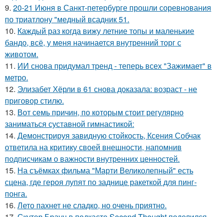
9.
20-21 Июня в Санкт-петербурге прошли соревнования
по триатлону "медный всадник 51.
10.
Каждый раз когда вижу летние топы и маленькие
бандо, всё, у меня начинается внутренний торг с
животом.
11.
ИИ снова придумал тренд - теперь всех "Зажимает" в
метро.
12.
Элизабет Хёрли в 61 снова доказала: возраст - не
приговор стилю.
13.
Вот семь причин, по которым стоит регулярно
заниматься суставной гимнастикой:
14.
Демонстрируя завидную стойкость, Ксения Собчак
ответила на критику своей внешности, напомнив
подписчикам о важности внутренних ценностей.
15.
На съёмках фильма "Марти Великолепный" есть
сцена, где героя лупят по заднице ракеткой для пинг-
понга.
16.
Лето пахнет не сладко, но очень приятно.
17.
Скутер Браун в подкасте Second Thought поделился