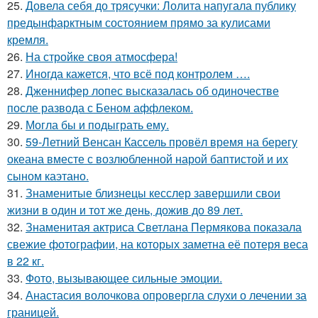
25.
Довела себя до трясучки: Лолита напугала публику
предынфарктным состоянием прямо за кулисами
кремля.
26.
На стройке своя атмосфера!
27.
Иногда кажется, что всё под контролем ….
28.
Дженнифер лопес высказалась об одиночестве
после развода с Беном аффлеком.
29.
Могла бы и подыграть ему.
30.
59-Летний Венсан Кассель провёл время на берегу
океана вместе с возлюбленной нарой баптистой и их
сыном каэтано.
31.
Знаменитые близнецы кесслер завершили свои
жизни в один и тот же день, дожив до 89 лет.
32.
Знаменитая актриса Светлана Пермякова показала
свежие фотографии, на которых заметна её потеря веса
в 22 кг.
33.
Фото, вызывающее сильные эмоции.
34.
Анастасия волочкова опровергла слухи о лечении за
границей.