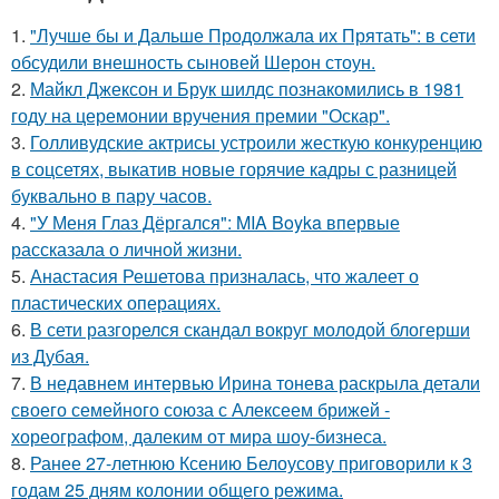
1.
"Лучше бы и Дальше Продолжала их Прятать": в сети
обсудили внешность сыновей Шерон стоун.
2.
Майкл Джексон и Брук шилдс познакомились в 1981
году на церемонии вручения премии "Оскар".
3.
Голливудские актрисы устроили жесткую конкуренцию
в соцсетях, выкатив новые горячие кадры с разницей
буквально в пару часов.
4.
"У Меня Глаз Дёргался": MIA Boyka впервые
рассказала о личной жизни.
5.
Анастасия Решетова призналась, что жалеет о
пластических операциях.
6.
В сети разгорелся скандал вокруг молодой блогерши
из Дубая.
7.
В недавнем интервью Ирина тонева раскрыла детали
своего семейного союза с Алексеем брижей -
хореографом, далеким от мира шоу-бизнеса.
8.
Ранее 27-летнюю Ксению Белоусову приговорили к 3
годам 25 дням колонии общего режима.