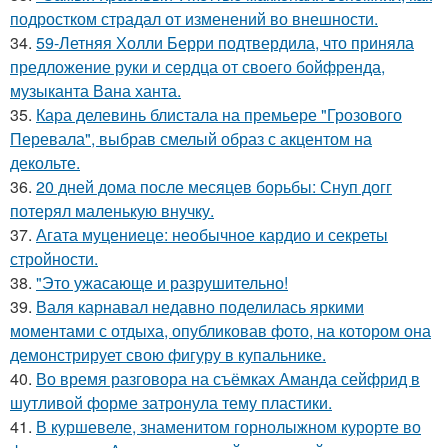
подростком страдал от изменений во внешности.
34.
59-Летняя Холли Берри подтвердила, что приняла
предложение руки и сердца от своего бойфренда,
музыканта Вана ханта.
35.
Кара делевинь блистала на премьере "Грозового
Перевала", выбрав смелый образ с акцентом на
декольте.
36.
20 дней дома после месяцев борьбы: Снуп догг
потерял маленькую внучку.
37.
Агата муцениеце: необычное кардио и секреты
стройности.
38.
"Это ужасающе и разрушительно!
39.
Валя карнавал недавно поделилась яркими
моментами с отдыха, опубликовав фото, на котором она
демонстрирует свою фигуру в купальнике.
40.
Во время разговора на съёмках Аманда сейфрид в
шутливой форме затронула тему пластики.
41.
В куршевеле, знаменитом горнолыжном курорте во