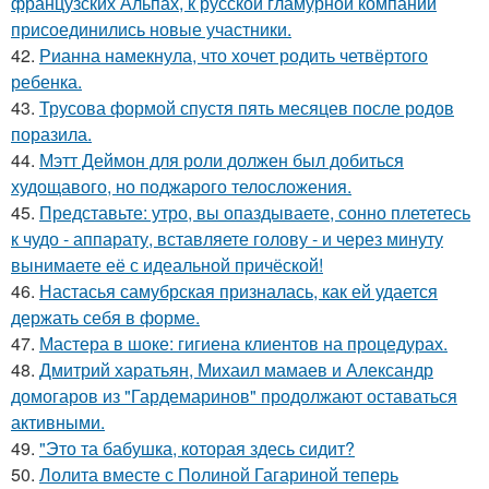
французских Альпах, к русской гламурной компании
присоединились новые участники.
42.
Рианна намекнула, что хочет родить четвёртого
ребенка.
43.
Трусова формой спустя пять месяцев после родов
поразила.
44.
Мэтт Деймон для роли должен был добиться
худощавого, но поджарого телосложения.
45.
Представьте: утро, вы опаздываете, сонно плететесь
к чудо - аппарату, вставляете голову - и через минуту
вынимаете её с идеальной причёской!
46.
Настасья самубрская призналась, как ей удается
держать себя в форме.
47.
Мастера в шоке: гигиена клиентов на процедурах.
48.
Дмитрий харатьян, Михаил мамаев и Александр
домогаров из "Гардемаринов" продолжают оставаться
активными.
49.
"Это та бабушка, которая здесь сидит?
50.
Лолита вместе с Полиной Гагариной теперь