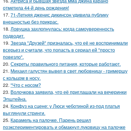
16.
Актриса и бывшая звезда мма джина карано
отметила 44-й день рождения!
17.
71-Летняя дженис дикинсон удивила публику
внешностью без прикрас.
18.
Ловушка захлопнулась: когда самоуверенность
подводит.
19.
Звезда "Друзей" призналась, что её не воспринимали
всерьез и считали, что попасть в сериал ей "просто
повезло".
20.
Секреты правильного питания, которые работают.
21.
Михаил галустян вывел в свет любовницу - гримершу
с кольцом в носу.
22.
"Что с носом?
23.
Волочкова заявила, что её приглашали на вечеринки
Эпштейна.
24.
Конфуз на сцене: у Люси чеботиной из-под платья
выглянули стринги.
25.
Карамель на палочке. Парень решил
поэкспериментировать и обмакнул луковицу на палочке