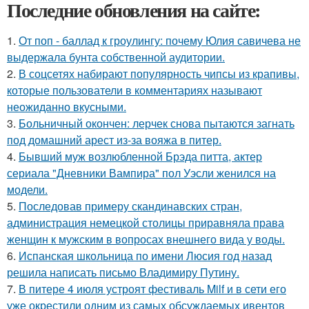
Последние обновления на сайте:
1.
От поп - баллад к гроулингу: почему Юлия савичева не
выдержала бунта собственной аудитории.
2.
В соцсетях набирают популярность чипсы из крапивы,
которые пользователи в комментариях называют
неожиданно вкусными.
3.
Больничный окончен: лерчек снова пытаются загнать
под домашний арест из-за вояжа в питер.
4.
Бывший муж возлюбленной Брэда питта, актер
сериала "Дневники Вампира" пол Уэсли женился на
модели.
5.
Последовав примеру скандинавских стран,
администрация немецкой столицы приравняла права
женщин к мужским в вопросах внешнего вида у воды.
6.
Испанская школьница по имени Люсия год назад
решила написать письмо Владимиру Путину.
7.
В питере 4 июля устроят фестиваль Milf и в сети его
уже окрестили одним из самых обсуждаемых ивентов