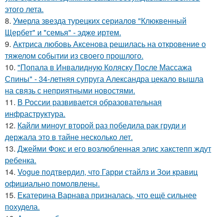
этого лета.
8.
Умерла звезда турецких сериалов "Клюквенный
Щербет" и "семья" - эдже иртем.
9.
Актриса любовь Аксенова решилась на откровение о
тяжелом событии из своего прошлого.
10.
"Попала в Инвалидную Коляску После Массажа
Спины" - 34-летняя супруга Александра цекало вышла
на связь с неприятными новостями.
11.
В России развивается образовательная
инфраструктура.
12.
Кайли миноуг второй раз победила рак груди и
держала это в тайне несколько лет.
13.
Джейми Фокс и его возлюбленная элис хакстепп ждут
ребенка.
14.
Vogue подтвердил, что Гарри стайлз и Зои кравиц
официально помолвлены.
15.
Екатерина Варнава призналась, что ещё сильнее
похудела.