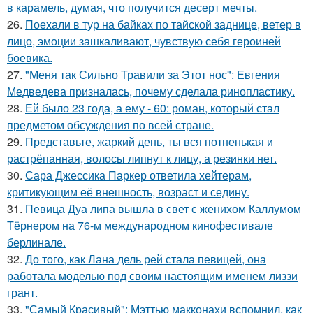
в карамель, думая, что получится десерт мечты.
26.
Поехали в тур на байках по тайской заднице, ветер в
лицо, эмоции зашкаливают, чувствую себя героиней
боевика.
27.
"Меня так Сильно Травили за Этот нос": Евгения
Медведева призналась, почему сделала ринопластику.
28.
Ей было 23 года, а ему - 60: роман, который стал
предметом обсуждения по всей стране.
29.
Представьте, жаркий день, ты вся потненькая и
растрёпанная, волосы липнут к лицу, а резинки нет.
30.
Сара Джессика Паркер ответила хейтерам,
критикующим её внешность, возраст и седину.
31.
Певица Дуа липа вышла в свет с женихом Каллумом
Тёрнером на 76-м международном кинофестивале
берлинале.
32.
До того, как Лана дель рей стала певицей, она
работала моделью под своим настоящим именем лиззи
грант.
33.
"Самый Красивый": Мэттью макконахи вспомнил, как