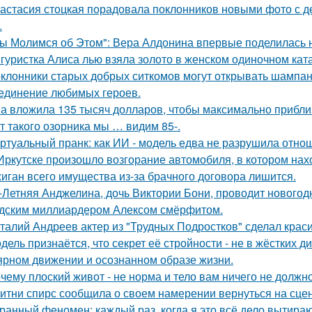
астасия стоцкая порадовала поклонников новыми фото с де
.
ы Молимся об Этом": Вера Алдонина впервые поделилась н
гуристка Алиса лью взяла золото в женском одиночном кат
клонники старых добрых ситкомов могут открывать шампанск
единение любимых героев.
а вложила 135 тысяч долларов, чтобы максимально приблиз
т такого озорника мы … видим 85-.
ртуальный пранк: как ИИ - модель едва не разрушила отно
Иркутске произошло возгорание автомобиля, в котором нах
иган всего имущества из-за брачного договора лишится.
-Летняя Анджелина, дочь Виктории Бони, проводит новогодн
дским миллиардером Алексом смёрфитом.
талий Андреев актер из "Трудных Подростков" сделал кра
дель признаётся, что секрет её стройности - не в жёстких 
ярном движении и осознанном образе жизни.
чему плоский живот - не норма и тело вам ничего не должно
итни спирс сообщила о своем намерении вернуться на сцен
ранный феномен: каждый раз, когда я это всё дело вытираю,