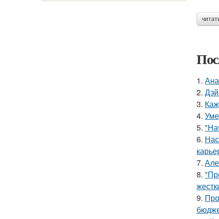
читат
Пос
1.
Ана
2.
Дэй
3.
Каж
4.
Уме
5.
"На
6.
Нас
карье
7.
Але
8.
"Пр
жестк
9.
Про
бюдже