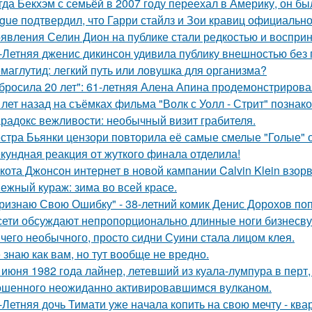
гда Бекхэм с семьёй в 2007 году переехал в Америку, он бы
gue подтвердил, что Гарри стайлз и Зои кравиц официальн
явления Селин Дион на публике стали редкостью и восприн
-Летняя дженис дикинсон удивила публику внешностью без 
маглутид: легкий путь или ловушка для организма?
бросила 20 лет": 61-летняя Алена Апина продемонстрирова
 лет назад на съёмках фильма "Волк с Уолл - Стрит" позна
радокс вежливости: необычный визит грабителя.
стра Бьянки цензори повторила её самые смелые "Голые" 
кундная реакция от жуткого финала отделила!
кота Джонсон интернет в новой кампании Calvin Klein взор
ежный кураж: зима во всей красе.
ризнаю Свою Ошибку" - 38-летний комик Денис Дорохов по
сети обсуждают непропорционально длинные ноги бизнесву
чего необычного, просто сидни Суини стала лицом клея.
 знаю как вам, но тут вообще не вредно.
 июня 1982 года лайнер, летевший из куала-лумпура в перт,
шенного неожиданно активировавшимся вулканом.
-Летняя дочь Тимати уже начала копить на свою мечту - ква