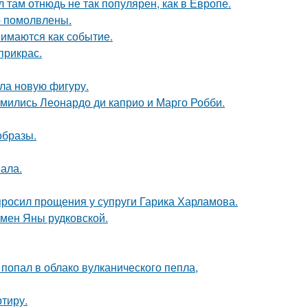
л там отнюдь не так популярен, как в Европе.
о помолвлены.
имаются как событие.
прикрас.
ла новую фигуру.
комились Леонардо ди каприо и Марго Робби.
образы.
вала.
просил прощения у супруги Гарика Харламова.
мен Яны рудковской.
 попал в облако вулканического пепла,
ртиру.