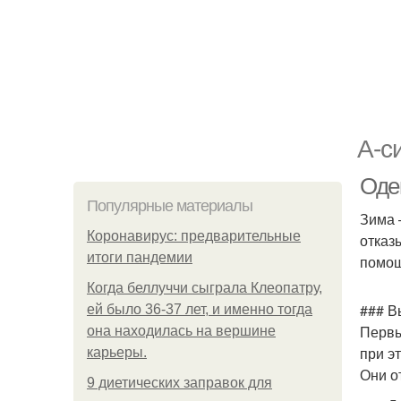
A-с
Оде
Популярные материалы
Зима 
Коронавирус: предварительные
отказ
итоги пандемии
помощ
Когда беллуччи сыграла Клеопатру,
### В
ей было 36-37 лет, и именно тогда
Первы
она находилась на вершине
при э
карьеры.
Они о
9 диетических заправок для