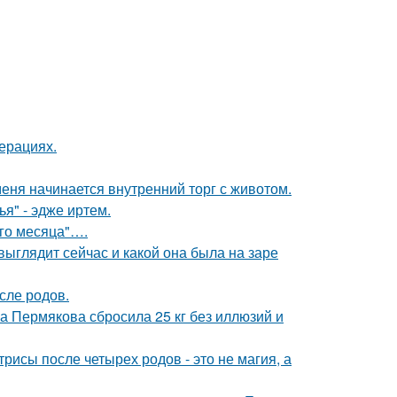
ерациях.
меня начинается внутренний торг с животом.
я" - эдже иртем.
ого месяца"….
 выглядит сейчас и какой она была на заре
сле родов.
на Пермякова сбросила 25 кг без иллюзий и
рисы после четырех родов - это не магия, а