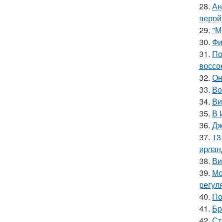
28.
Ан
верой
29.
"М
30.
Фи
31.
По
воссо
32.
Он
33.
Во
34.
Ви
35.
В 
36.
Дж
37.
13
ирлан
38.
Ви
39.
Мо
регул
40.
По
41.
Бр
42.
Ст