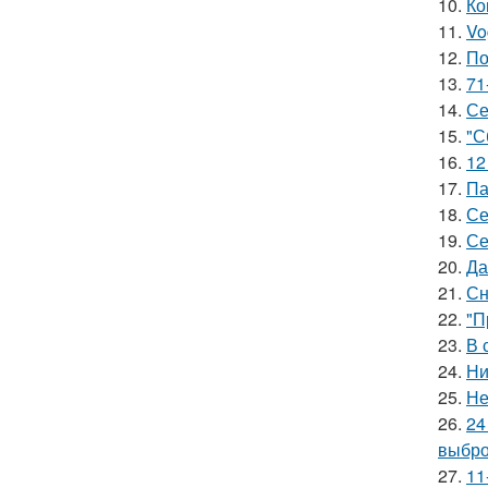
10.
Ко
11.
Vo
12.
По
13.
71
14.
Се
15.
"С
16.
12
17.
Па
18.
Се
19.
Се
20.
Да
21.
Сн
22.
"П
23.
В 
24.
Ни
25.
Не
26.
24
выбро
27.
11