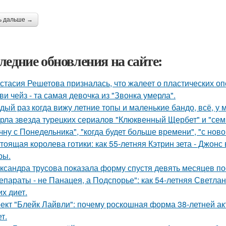
ь дальше →
ледние обновления на сайте:
стасия Решетова призналась, что жалеет о пластических оп
ви чейз - та самая девочка из "Звонка умерла".
дый раз когда вижу летние топы и маленькие бандо, всё, у 
рла звезда турецких сериалов "Клюквенный Щербет" и "семь
чну с Понедельника", "когда будет больше времени", "с нов
тоящая королева готики: как 55-летняя Кэтрин зета - Джонс
ры.
ксандра трусова показала форму спустя девять месяцев по
епараты - не Панацея, а Подспорье": как 54-летняя Светла
их диет.
ект "Блейк Лайвли": почему роскошная форма 38-летней акт
т.