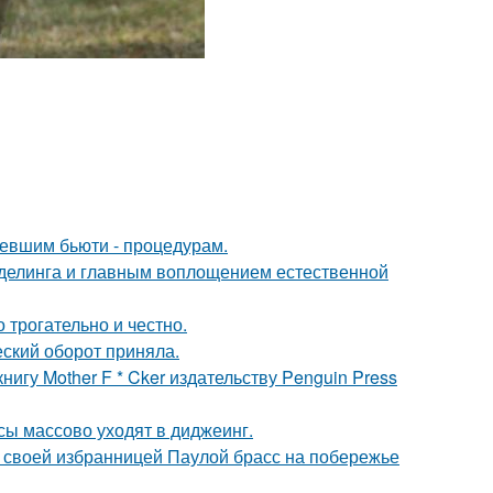
ревшим бьюти - процедурам.
оделинга и главным воплощением естественной
о трогательно и честно.
ский оборот приняла.
игу Mother F * Cker издательству Penguin Press
сы массово уходят в диджеинг.
 своей избранницей Паулой брасс на побережье