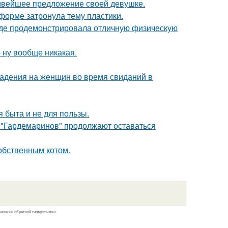
сивейшее предложение своей девушке.
форме затронула тему пластики.
где продемонстрировала отличную физическую
 ну вообще никакая.
падения на женщин во время свиданий в
я быта и не для пользы.
 "Гардемаринов" продолжают оставаться
обственным котом.
казании обратной гиперссылки.