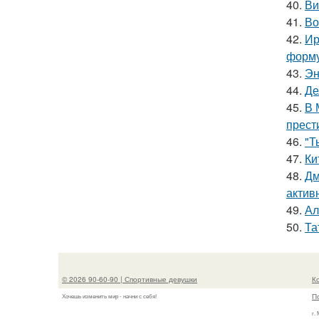
40.
Ви
41.
Во
42.
Ир
форму
43.
Эн
44.
Де
45.
В 
прест
46.
"Т
47.
Ки
48.
Дм
актив
49.
Ал
50.
Та
© 2026 90-60-90 | Спортивные девушки
К
П
Хочешь изменить мир - начни с себя!
г.