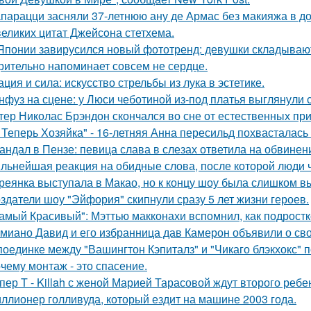
парацци засняли 37-летнюю ану де Армас без макияжа в д
великих цитат Джейсoна стетхема.
Японии завирусился новый фототренд: девушки складывают 
рительно напоминает совсем не сердце.
ация и сила: искусство стрельбы из лука в эстетике.
нфуз на сцене: у Люси чеботиной из-под платья выглянули с
тер Николас Брэндон скончался во сне от естественных при
 Теперь Хозяйка" - 16-летняя Анна пересильд похвасталась 
андал в Пензе: певица слава в слезах ответила на обвинен
льнейшая реакция на обидные слова, после которой люди 
реянка выступала в Макао, но к концу шоу была слишком в
здатели шоу "Эйфория" скипнули сразу 5 лет жизни героев.
амый Красивый": Мэттью макконахи вспомнил, как подростк
миано Давид и его избранница дав Камерон объявили о св
поединке между "Вашингтон Кэпиталз" и "Чикаго блэкхокс" 
чему монтаж - это спасение.
пер T - Killah с женой Марией Тарасовой ждут второго ребе
ллионер голливуда, который ездит на машине 2003 года.