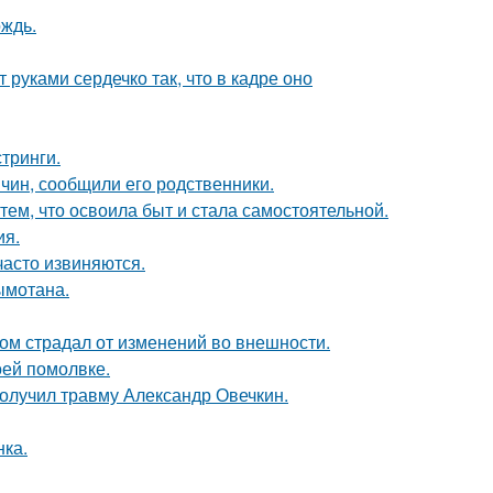
ождь.
руками сердечко так, что в кадре оно
тринги.
чин, сообщили его родственники.
тем, что освоила быт и стала самостоятельной.
ия.
часто извиняются.
ымотана.
ом страдал от изменений во внешности.
оей помолвке.
получил травму Александр Овечкин.
нка.