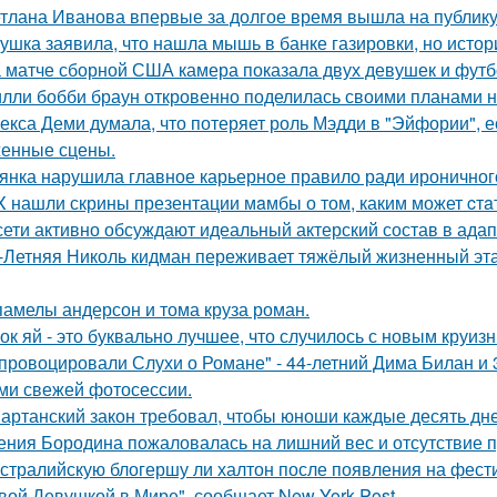
тлана Иванова впервые за долгое время вышла на публику 
ушка заявила, что нашла мышь в банке газировки, но ист
 матче сборной США камера показала двух девушек и футб
лли бобби браун откровенно поделилась своими планами н
екса Деми думала, что потеряет роль Мэдди в "Эйфории", е
енные сцены.
янка нарушила главное карьерное правило ради ироничного
X нашли скрины презентации мaмбы о том, каким может cтa
сети активно обсуждают идеальный актерский состав в ада
-Летняя Николь кидман переживает тяжёлый жизненный этап
памелы андерсон и тома круза роман.
ок яй - это буквально лучшее, что случилось с новым круиз
провоцировали Слухи о Романе" - 44-летний Дима Билан и 
ми свежей фотосессии.
артанский закон требовал, чтобы юноши каждые десять дн
ения Бородина пожаловалась на лишний вес и отсутствие п
стралийскую блогершу ли халтон после появления на фест
вой Девушкой в Мире", сообщает New York Post.