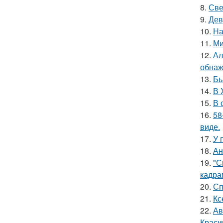
8.
Све
9.
Дев
10.
На
11.
Ми
12.
Ал
обнаж
13.
Бь
14.
В 
15.
В 
16.
58
виде.
17.
У 
18.
Ан
19.
"С
кадра
20.
Сп
21.
Кс
22.
Ав
Краси