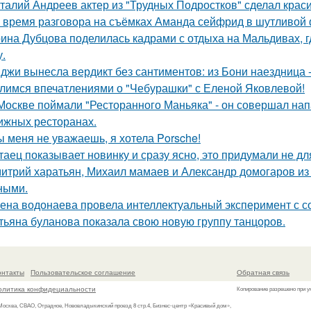
талий Андреев актер из "Трудных Подростков" сделал кра
 время разговора на съёмках Аманда сейфрид в шутливой 
ина Дубцова поделилась кадрами с отдыха на Мальдивах, 
.
джи вынесла вердикт без сантиментов: из Бони наездница -
лимся впечатлениями о "Чебурашки" с Еленой Яковлевой!
Москве поймали "Ресторанного Маньяка" - он совершал на
ижных ресторанах.
ы меня не уважаешь, я хотела Porsche!
таец показывает новинку и сразу ясно, это придумали не дл
итрий харатьян, Михаил мамаев и Александр домогаров из
ными.
ена водонаева провела интеллектуальный эксперимент с с
тьяна буланова показала свою новую группу танцоров.
онтакты
Пользовательское соглашение
Обратная связь
олитика конфидециальности
Копирование разрешено при у
 Москва, СВАО, Отрадное, Нововладыкинский проезд 8 стр.4, Бизнес-центр «Красивый дом»,