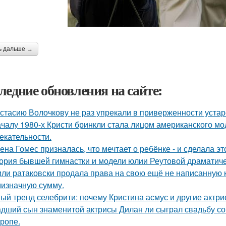
ь дальше →
ледние обновления на сайте:
стасию Волочкову не раз упрекали в приверженности уста
ачалу 1980-х Кристи бринкли стала лицом американского м
екательности.
ена Гомес призналась, что мечтает о ребёнке - и сделала эт
ория бывшей гимнастки и модели юлии Реутовой драматиче
ли ратаковски продала права на свою ещё не написанную кн
мизначную сумму.
ый тренд селебрити: почему Кристина асмус и другие актри
дший сын знаменитой актрисы Дилан ли сыграл свадьбу со
тропе.