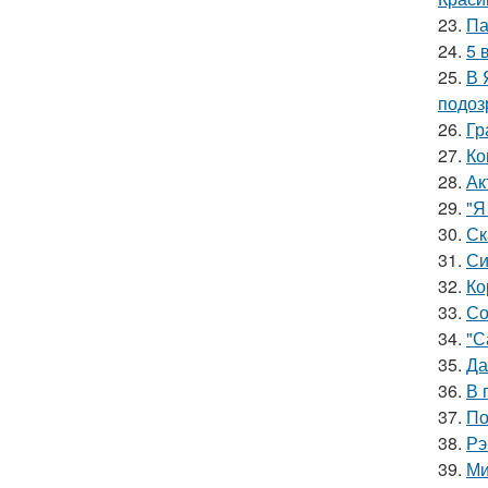
23.
Па
24.
5 
25.
В 
подоз
26.
Гр
27.
Ко
28.
Ак
29.
"Я
30.
Ск
31.
Си
32.
Ко
33.
Со
34.
"С
35.
Да
36.
В 
37.
По
38.
Рэ
39.
Ми