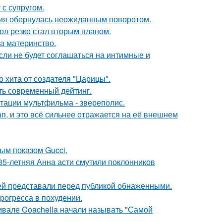
с супругом.
ория обернулась неожиданным поворотом.
ол резко стал вторым планом.
а материнство.
сли не будет соглашаться на интимные и
 хита от создателя "Царицы".
ть совpеменный дейтинг.
птации мультфильма - звереполис.
, и это всё сильнее отражается на её внешнем
ным показом Gucci.
35-летняя Анна асти смутили поклонников
ей представали перед публикой обнаженными.
рогресса в похудении.
ивале Coachella начали называть "Самой