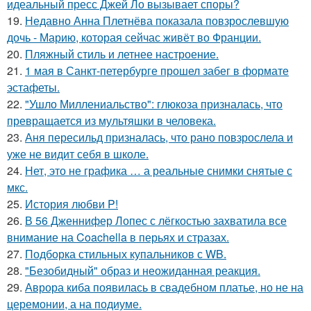
идеальный пресс Джей Ло вызывает споры?
19.
Недавно Анна Плетнёва показала повзрослевшую
дочь - Марию, которая сейчас живёт во Франции.
20.
Пляжный стиль и летнее настроение.
21.
1 мая в Санкт-петербурге прошел забег в формате
эстафеты.
22.
"Ушло Миллениальство": глюкоза призналась, что
превращается из мультяшки в человека.
23.
Аня пересильд призналась, что рано повзрослела и
уже не видит себя в школе.
24.
Нет, это не графика … а реальные снимки снятые с
мкс.
25.
История любви P!
26.
В 56 Дженнифер Лопес с лёгкостью захватила все
внимание на Coachella в перьях и стразах.
27.
Подборка стильных купальников с WB.
28.
"Безобидный" образ и неожиданная реакция.
29.
Аврора киба появилась в свадебном платье, но не на
церемонии, а на подиуме.