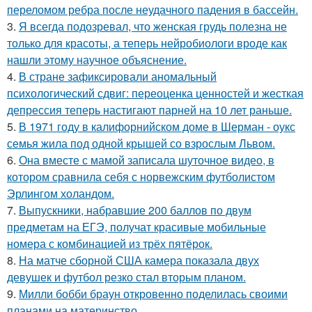
переломом ребра после неудачного падения в бассейн.
3.
Я всегда подозревал, что женская грудь полезна не
только для красоты, а теперь нейробиологи вроде как
нашли этому научное объяснение.
4.
В стране зафиксировали аномальный
психологический сдвиг: переоценка ценностей и жесткая
депрессия теперь настигают парней на 10 лет раньше.
5.
В 1971 году в калифорнийском доме в Шерман - оукс
семья жила под одной крышей со взрослым Львом.
6.
Она вместе с мамой записала шуточное видео, в
котором сравнила себя с норвежским футболистом
Эрлингом холандом.
7.
Выпускники, набравшие 200 баллов по двум
предметам на ЕГЭ, получат красивые мобильные
номера с комбинацией из трёх пятёрок.
8.
На матче сборной США камера показала двух
девушек и футбол резко стал вторым планом.
9.
Милли бобби браун откровенно поделилась своими
планами на материнство.