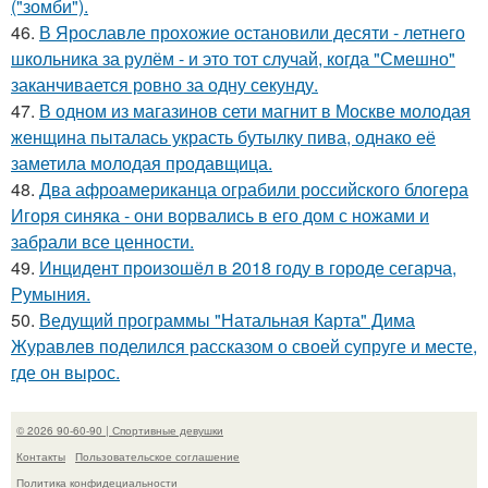
("зомби").
46.
В Ярославле прохожие остановили десяти - летнего
школьника за рулём - и это тот случай, когда "Смешно"
заканчивается ровно за одну секунду.
47.
В одном из магазинов сети магнит в Москве молодая
женщина пыталась украсть бутылку пива, однако её
заметила молодая продавщица.
48.
Два афроамериканца ограбили российского блогера
Игоря синяка - они ворвались в его дом с ножами и
забрали все ценности.
49.
Инцидент произошёл в 2018 году в городе сегарча,
Румыния.
50.
Ведущий программы "Натальная Карта" Дима
Журавлев поделился рассказом о своей супруге и месте,
где он вырос.
© 2026 90-60-90 | Спортивные девушки
Контакты
Пользовательское соглашение
Политика конфидециальности