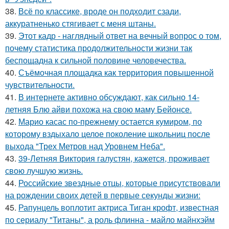
38.
Всё по классике, вроде он подходит сзади,
аккуратненько стягивает с меня штаны.
39.
Этот кадр - наглядный ответ на вечный вопрос о том,
почему статистика продолжительности жизни так
беспощадна к сильной половине человечества.
40.
Съёмочная площадка как территория повышенной
чувствительности.
41.
В интернете активно обсуждают, как сильно 14-
летняя Блю айви похожа на свою маму Бейонсе.
42.
Марио касас по-прежнему остается кумиром, по
которому вздыхало целое поколение школьниц после
выхода "Трех Метров над Уровнем Неба".
43.
39-Летняя Виктория галустян, кажется, проживает
свою лучшую жизнь.
44.
Российские звездные отцы, которые присутствовали
на рождении своих детей в первые секунды жизни:
45.
Рапунцель воплотит актриса Тиган крофт, известная
по сериалу "Титаны", а роль флинна - майло майнхэйм