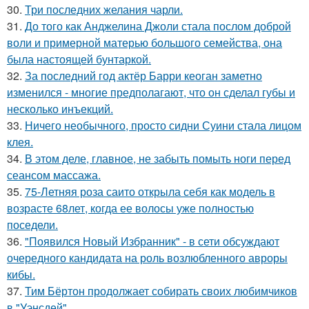
30.
Три последних желания чарли.
31.
До того как Анджелина Джоли стала послом доброй
воли и примерной матерью большого семейства, она
была настоящей бунтаркой.
32.
За последний год актёр Барри кеоган заметно
изменился - многие предполагают, что он сделал губы и
несколько инъекций.
33.
Ничего необычного, просто сидни Суини стала лицом
клея.
34.
В этом деле, главное, не забыть помыть ноги перед
сеансом массажа.
35.
75-Летняя роза саито открыла себя как модель в
возрасте 68лет, когда ее волосы уже полностью
поседели.
36.
"Появился Новый Избранник" - в сети обсуждают
очередного кандидата на роль возлюбленного авроры
кибы.
37.
Тим Бёртон продолжает собирать своих любимчиков
в "Уэнсдей".