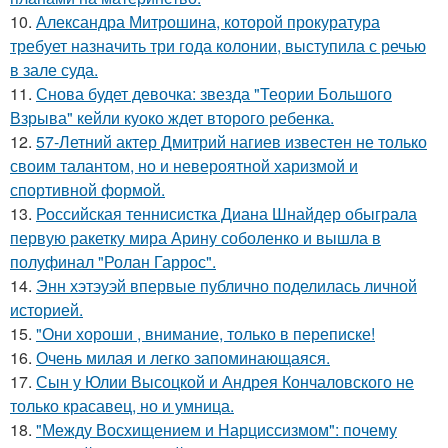
10.
Александра Митрошина, которой прокуратура
требует назначить три года колонии, выступила с речью
в зале суда.
11.
Снова будет девочка: звезда "Теории Большого
Взрыва" кейли куоко ждет второго ребенка.
12.
57-Летний актер Дмитрий нагиев известен не только
своим талантом, но и невероятной харизмой и
спортивной формой.
13.
Российская теннисистка Диана Шнайдер обыграла
первую ракетку мира Арину соболенко и вышла в
полуфинал "Ролан Гаррос".
14.
Энн хэтэуэй впервые публично поделилась личной
историей.
15.
"Они хороши , внимание, только в переписке!
16.
Очень милая и легко запоминающаяся.
17.
Сын у Юлии Высоцкой и Андрея Кончаловского не
только красавец, но и умница.
18.
"Между Восхищением и Нарциссизмом": почему