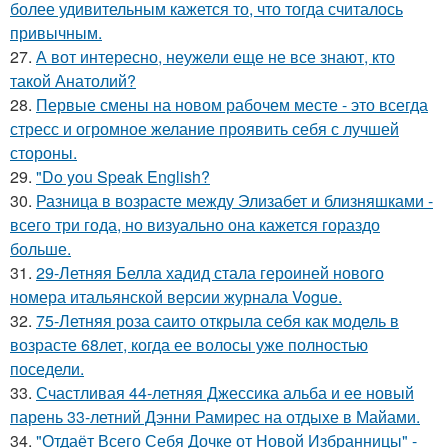
более удивительным кажется то, что тогда считалось
привычным.
27.
А вот интересно, неужели еще не все знают, кто
такой Анатолий?
28.
Первые смены на новом рабочем месте - это всегда
стресс и огромное желание проявить себя с лучшей
стороны.
29.
"Do you Speak English?
30.
Разница в возрасте между Элизабет и близняшками -
всего три года, но визуально она кажется гораздо
больше.
31.
29-Летняя Белла хадид стала героиней нового
номера итальянской версии журнала Vogue.
32.
75-Летняя роза саито открыла себя как модель в
возрасте 68лет, когда ее волосы уже полностью
поседели.
33.
Счастливая 44-летняя Джессика альба и ее новый
парень 33-летний Дэнни Рамирес на отдыхе в Майами.
34.
"Отдаёт Всего Себя Дочке от Новой Избранницы" -