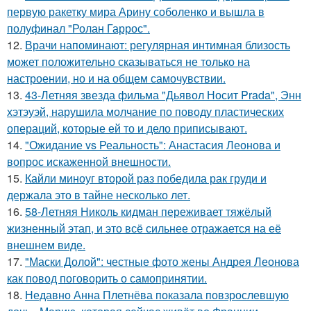
первую ракетку мира Арину соболенко и вышла в
полуфинал "Ролан Гаррос".
12.
Врачи напоминают: регулярная интимная близость
может положительно сказываться не только на
настроении, но и на общем самочувствии.
13.
43-Летняя звезда фильма "Дьявол Носит Prada", Энн
хэтэуэй, нарушила молчание по поводу пластических
операций, которые ей то и дело приписывают.
14.
"Ожидание vs Реальность": Анастасия Леонова и
вопрос искаженной внешности.
15.
Кайли миноуг второй раз победила рак груди и
держала это в тайне несколько лет.
16.
58-Летняя Николь кидман переживает тяжёлый
жизненный этап, и это всё сильнее отражается на её
внешнем виде.
17.
"Маски Долой": честные фото жены Андрея Леонова
как повод поговорить о самопринятии.
18.
Недавно Анна Плетнёва показала повзрослевшую