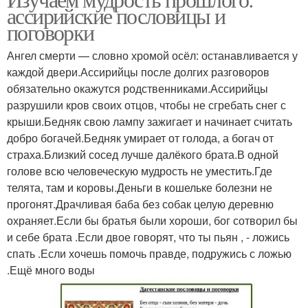
ассирийские пословицы и
поговорки
Ангел смерти — словно хромой осёл: останавливается у
каждой двери.Ассирийцы после долгих разговоров
обязательно окажутся родственниками.Ассирийцы
разрушили кров своих отцов, чтобы не сгребать снег с
крыши.Бедняк свою лампу зажигает и начинает считать
добро богачей.Бедняк умирает от голода, а богач от
страха.Близкий сосед лучше далёкого брата.В одной
голове всю человеческую мудрость не уместить.Где
телята, там и коровы.Деньги в кошельке болезни не
прогонят.Драчливая баба без собак целую деревню
охраняет.Если бы братья были хороши, бог сотворил бы
и себе брата .Если двое говорят, что ты пьян , - ложись
спать .Если хочешь помочь правде, подружись с ложью
.Ещё много воды