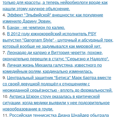
только для красоты, а теперь нейробиологи вроде как
нашли этому научное объяснение.
4.
Эффект "Эльфийской" внешности: как похудение
изменило Дарину Эрвин.
5.
Банан - не чемпион по калию.
6.
В 2012 году южнокорейский исполнитель PSY
выпустил "Gangnam Style" - шуточный и абсурдный трек,
который вообще не задумывался как мировой хит.
7.
Леонардо ди каприо и Виттория черетти, похоже,
окончательно перешли в статус "Серьезно и Надолго".
8.
Личная жизнь Михаила галустяна, известного по
комедийным ролям, кардинально изменилась.
9.
Центральный защитник "Бетиса" Марк бартра вместе
со своей девушкой подошёл к отношениям с
неожиданной серьёзностью - вплоть до формальностей.
10.
Актриса Шэрон стоун оказалась в критической
ситуации, когда медики выявили у нее подозрительное
новообразование в груди.
11.
Российская теннисистка Диана Шнайдер обыграла