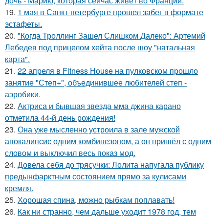
дочь - Марию, которая сейчас живёт во Франции.
19.
1 мая в Санкт-петербурге прошел забег в формате
эстафеты.
20.
"Когда Троллинг Зашел Слишком Далеко": Артемий
Лебедев под прицелом хейта после шоу "натальная
карта".
21.
22 апреля в Fitness House на пулковском прошло
занятие "Степ+", объединившее любителей степ -
аэробики.
22.
Актриса и бывшая звезда мма джина карано
отметила 44-й день рождения!
23.
Она уже мысленно устроила в зале мужской
апокалипсис одним комбинезоном, а он пришёл с одним
словом и выключил весь показ мод.
24.
Довела себя до трясучки: Лолита напугала публику
предынфарктным состоянием прямо за кулисами
кремля.
25.
Хорошая спина, можно рыбкам поплавать!
26.
Как ни странно, чем дальше уходит 1978 год, тем