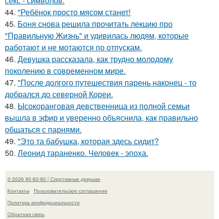
секс - символов.
44.
"Ребёнок просто мясом станет!
45.
Боня снова решила прочитать лекцию про
"Правильную Жизнь" и удивилась людям, которые
работают и не мотаются по отпускам.
46.
Девушка рассказала, как трудно молодому
поколению в современном мире.
47.
"После долгого путешествия парень наконец - то
добрался до северной Кореи.
48.
Ысокоранговая девственница из полной семьи
вышла в эфир и уверенно объяснила, как правильно
общаться с парнями.
49.
"Это та бабушка, которая здесь сидит?
50.
Леонид тараненко. Человек - эпоха.
© 2026 90-60-90 | Спортивные девушки
Контакты
Пользовательское соглашение
Политика конфидециальности
Обратная связь