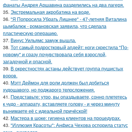
фанаты Андрея Аршавина разделились на два лагеря.
35.
Экстремальная акробатика на воде.
36.
"Я Попросила Убрать Лишнее" - 47-летняя Виталина
цымбалюк - романовская заявила, что сделала
пластическую операцию.
37.
Винус Уильямс замуж вышла.
38.
Тот самый подростковый апдейт: ноги скрестила "По-
новому" и сразу почувствовала себя взрослой,
загадочной и опасной.
39.
В окрестностях астаны действует группа пушистых
воров.
40.
Мэтт Деймон для роли должен был добиться
худощавого, но поджарого телосложения.
41.
Представьте: утро, вы опаздываете, сонно плететесь
к чудо - аппарату, вставляете голову - и через минуту
вынимаете её с идеальной причёской!
42.
Мастера в шоке: гигиена клиентов на процедурах.
43.
"Иллюзия Красоты": Анфиса Чехова оспорила статус